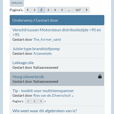
OMLAAG
Pagina's
1
3
4
5
...
167
2
Onderwerp
/
Gestart door
Verschil tussen Motorsteun distributiezijde <95 en
>95
Gestart door
The_former_saint
Juiste type brandstofpomp
Gestart door
Arjanestate
Lekkage olie
Gestart door Italiaansezweed
Hoog olieverbruik
Gestart door Italiaansezweed
Tip - toolkit voor multiriemspanner
Gestart door
Ries van de Zilverschuit
Pagina's
1
2
3
Wie weet waar dit afgebroken van is?