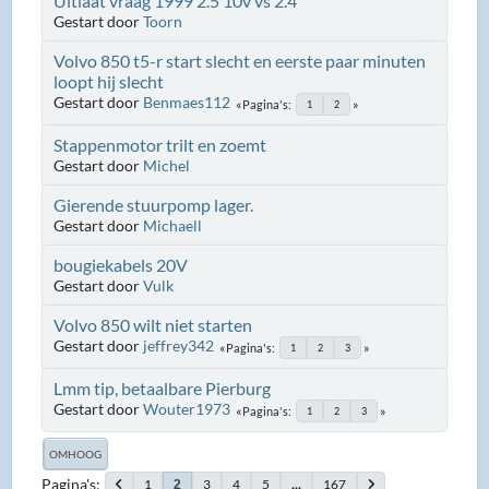
Uitlaat vraag 1999 2.5 10v vs 2.4
Gestart door
Toorn
Volvo 850 t5-r start slecht en eerste paar minuten
loopt hij slecht
Gestart door
Benmaes112
Pagina's
1
2
Stappenmotor trilt en zoemt
Gestart door
Michel
Gierende stuurpomp lager.
Gestart door
Michaell
bougiekabels 20V
Gestart door
Vulk
Volvo 850 wilt niet starten
Gestart door
jeffrey342
Pagina's
1
2
3
Lmm tip, betaalbare Pierburg
Gestart door
Wouter1973
Pagina's
1
2
3
OMHOOG
Pagina's
1
3
4
5
...
167
2