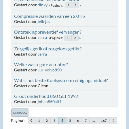
Gestart door
dinky
Pagina's
1
2
Compressie waarden van een 2.0 T5
Gestart door
jellejas
Ontsteking preventief vervangen?
Gestart door
Jerra
Pagina's
1
2
Zorgelijk getik of zorgeloos getikt?
Gestart door
Jerra
Welke wastegate actuator?
Gestart door
Jur-volvo850
Wat is het beste Koelsysteem reinigingsmiddel?
Gestart door Cleon
Groot onderhoud 850 GLT 1992
Gestart door
johan850alt1
OMHOOG
Pagina's
1
2
3
5
6
7
...
167
4