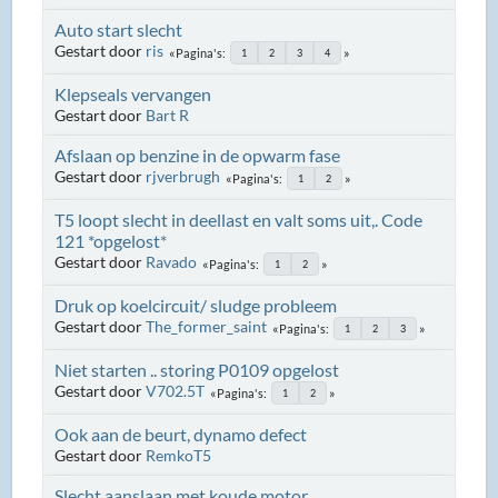
Auto start slecht
Gestart door
ris
Pagina's
1
2
3
4
Klepseals vervangen
Gestart door
Bart R
Afslaan op benzine in de opwarm fase
Gestart door
rjverbrugh
Pagina's
1
2
T5 loopt slecht in deellast en valt soms uit,. Code
121 *opgelost*
Gestart door
Ravado
Pagina's
1
2
Druk op koelcircuit/ sludge probleem
Gestart door
The_former_saint
Pagina's
1
2
3
Niet starten .. storing P0109 opgelost
Gestart door
V702.5T
Pagina's
1
2
Ook aan de beurt, dynamo defect
Gestart door
RemkoT5
Slecht aanslaan met koude motor