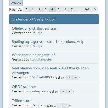
OMLAAG
Pagina's
1
2
3
5
6
7
...
167
4
Onderwerp
/
Gestart door
Olielek bij distributiewissel
Gestart door
Peultje
Speling toplager voorste schokbrekers. Help!
Gestart door
Peultje
Waar gaat dit slangetje in?
Gestart door
tequilamaster
Veel blauwe rook, klep seals 70.000km geleden
vervangen
Gestart door
MichielM850
Pagina's
1
2
OBD2 scanner
Gestart door
solexpaul
Pagina's
1
2
Trillen stuur
Gestart door
Peultje
Pagina's
1
2