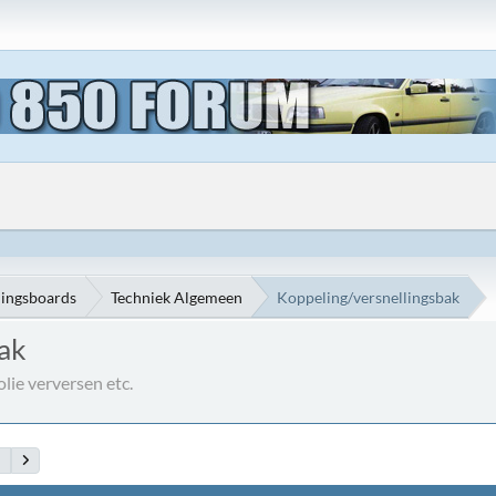
ningsboards
Techniek Algemeen
Koppeling/versnellingsbak
bak
lie verversen etc.
4