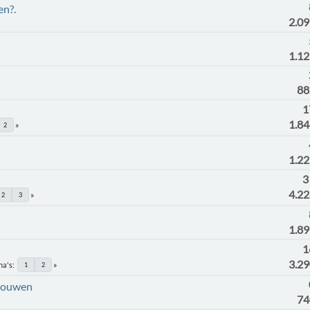
en?.
2.0
1.1
88
1
1.8
2
1.2
3
4.2
2
3
1.8
1
3.2
na's
1
2
bouwen
74