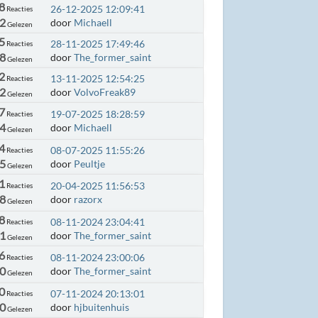
8
26-12-2025 12:09:41
Reacties
92
door
Michaell
Gelezen
5
28-11-2025 17:49:46
Reacties
28
door
The_former_saint
Gelezen
2
13-11-2025 12:54:25
Reacties
2
door
VolvoFreak89
Gelezen
7
19-07-2025 18:28:59
Reacties
44
door
Michaell
Gelezen
4
08-07-2025 11:55:26
Reacties
25
door
Peultje
Gelezen
1
20-04-2025 11:56:53
Reacties
28
door
razorx
Gelezen
8
08-11-2024 23:04:41
Reacties
91
door
The_former_saint
Gelezen
6
08-11-2024 23:00:06
Reacties
90
door
The_former_saint
Gelezen
0
07-11-2024 20:13:01
Reacties
0
door
hjbuitenhuis
Gelezen