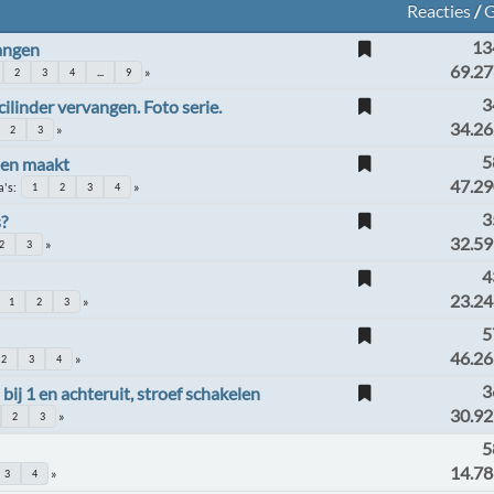
Reacties
/
G
13
angen
69.27
2
3
4
...
9
3
ilinder vervangen. Foto serie.
34.26
2
3
5
iden maakt
47.29
a's
1
2
3
4
3
?
32.59
2
3
4
23.24
1
2
3
5
46.26
2
3
4
3
bij 1 en achteruit, stroef schakelen
30.92
2
3
5
14.7
3
4