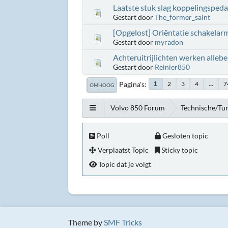
Laatste stuk slag koppelingspeda
Gestart door
The_former_saint
[Opgelost] Oriëntatie schakelar
Gestart door
myradon
Achteruitrijlichten werken allebe
Gestart door
Reinier850
Pagina's
2
3
4
...
7
1
OMHOOG
Volvo 850 Forum
Technische/Tu
Poll
Gesloten topic
Verplaatst Topic
Sticky topic
Topic dat je volgt
Theme by
SMF Tricks