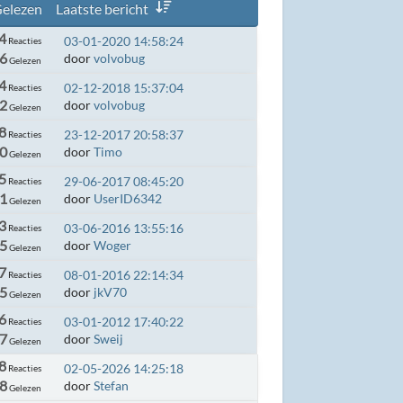
elezen
Laatste bericht
4
03-01-2020 14:58:24
Reacties
6
door
volvobug
Gelezen
4
02-12-2018 15:37:04
Reacties
2
door
volvobug
Gelezen
8
23-12-2017 20:58:37
Reacties
0
door
Timo
Gelezen
5
29-06-2017 08:45:20
Reacties
1
door
UserID6342
Gelezen
3
03-06-2016 13:55:16
Reacties
5
door
Woger
Gelezen
7
08-01-2016 22:14:34
Reacties
5
door
jkV70
Gelezen
6
03-01-2012 17:40:22
Reacties
7
door
Sweij
Gelezen
8
02-05-2026 14:25:18
Reacties
88
door
Stefan
Gelezen