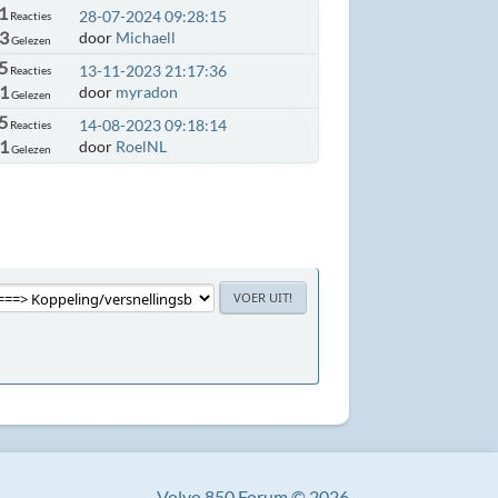
1
28-07-2024 09:28:15
Reacties
3
door
Michaell
Gelezen
5
13-11-2023 21:17:36
Reacties
41
door
myradon
Gelezen
5
14-08-2023 09:18:14
Reacties
21
door
RoelNL
Gelezen
Volvo 850 Forum © 2026