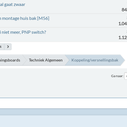
al gaat zwaar
84
m montage huis bak [M56]
1.0
i niet meer, PNP switch?
1.1
4
ningsboards
Techniek Algemeen
Koppeling/versnellingsbak
Ga naar