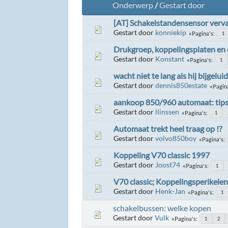
Onderwerp
/
Gestart door
[AT] Schakelstandensensor verv
Gestart door
konniekip
Pagina's
1
Drukgroep, koppelingsplaten en c
Gestart door
Konstant
Pagina's
1
wacht niet te lang als hij bijgelu
Gestart door
dennis850estate
Pagin
aankoop 850/960 automaat: tips
Gestart door
llinssen
Pagina's
1
Automaat trekt heel traag op !?
Gestart door
volvo850boy
Pagina's
Koppeling V70 classic 1997
Gestart door
Joost74
Pagina's
1
V70 classic; Koppelingsperikelen 
Gestart door
Henk-Jan
Pagina's
1
schakelbussen: welke kopen
Gestart door
Vulk
Pagina's
1
2