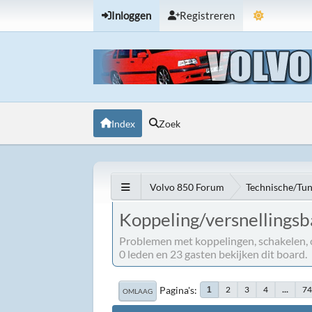
Inloggen
Registreren
Index
Zoek
Volvo 850 Forum
Technische/Tu
Koppeling/versnellings
Problemen met koppelingen, schakelen, o
0 leden en 23 gasten bekijken dit board.
Pagina's
2
3
4
...
7
1
OMLAAG