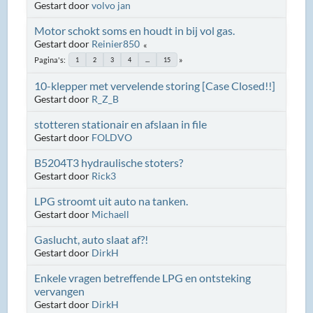
Gestart door
volvo jan
Motor schokt soms en houdt in bij vol gas.
Gestart door
Reinier850
Pagina's
1
2
3
4
...
15
10-klepper met vervelende storing [Case Closed!!]
Gestart door
R_Z_B
stotteren stationair en afslaan in file
Gestart door
FOLDVO
B5204T3 hydraulische stoters?
Gestart door
Rick3
LPG stroomt uit auto na tanken.
Gestart door
Michaell
Gaslucht, auto slaat af?!
Gestart door
DirkH
Enkele vragen betreffende LPG en ontsteking
vervangen
Gestart door
DirkH