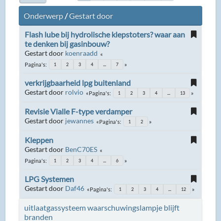
Onderwerp
/
Gestart door
Flash lube bij hydrolische klepstoters? waar aan
te denken bij gasinbouw?
Gestart door
koenraadd
Pagina's
1
2
3
4
...
7
verkrijgbaarheid lpg buitenland
Gestart door
rolvio
Pagina's
1
2
3
4
...
13
Revisie Vialle F-type verdamper
Gestart door
jewannes
Pagina's
1
2
Kleppen
Gestart door
BenC70ES
Pagina's
1
2
3
4
...
6
LPG Systemen
Gestart door
Daf46
Pagina's
1
2
3
4
...
12
uitlaatgassysteem waarschuwingslampje blijft
branden