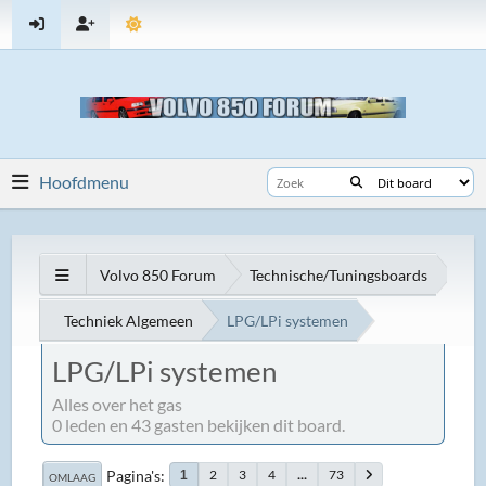
Hoofdmenu
Volvo 850 Forum
Technische/Tuningsboards
Techniek Algemeen
LPG/LPi systemen
LPG/LPi systemen
Alles over het gas
0 leden en 43 gasten bekijken dit board.
Pagina's
2
3
4
...
73
1
OMLAAG