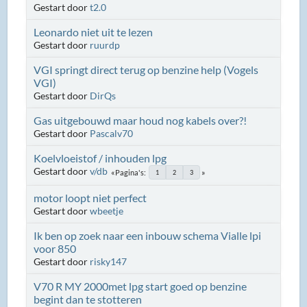
Gestart door
t2.0
Leonardo niet uit te lezen
Gestart door
ruurdp
VGI springt direct terug op benzine help (Vogels
VGI)
Gestart door
DirQs
Gas uitgebouwd maar houd nog kabels over?!
Gestart door
Pascalv70
Koelvloeistof / inhouden lpg
Gestart door
v/db
Pagina's
1
2
3
motor loopt niet perfect
Gestart door
wbeetje
Ik ben op zoek naar een inbouw schema Vialle lpi
voor 850
Gestart door
risky147
V70 R MY 2000met lpg start goed op benzine
begint dan te stotteren