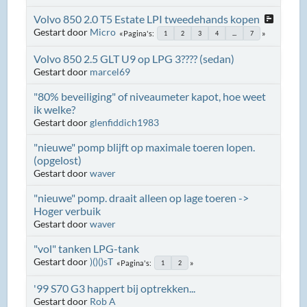
Volvo 850 2.0 T5 Estate LPI tweedehands kopen
Gestart door
Micro
Pagina's
1
2
3
4
...
7
Volvo 850 2.5 GLT U9 op LPG 3???? (sedan)
Gestart door
marcel69
"80% beveiliging" of niveaumeter kapot, hoe weet
ik welke?
Gestart door
glenfiddich1983
"nieuwe" pomp blijft op maximale toeren lopen.
(opgelost)
Gestart door
waver
"nieuwe" pomp. draait alleen op lage toeren ->
Hoger verbuik
Gestart door
waver
"vol" tanken LPG-tank
Gestart door
)()()sT
Pagina's
1
2
'99 S70 G3 happert bij optrekken...
Gestart door
Rob A