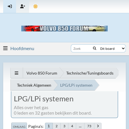
Hoofdmenu
Volvo 850 Forum
Technische/Tuningsboards
Techniek Algemeen
LPG/LPi systemen
LPG/LPi systemen
Alles over het gas
0 leden en 32 gasten bekijken dit board.
Pagina's
2
3
4
...
73
1
OMLAAG