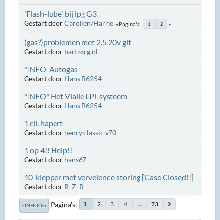
'Flash-lube' bij lpg G3
Gestart door
Carolien/Harrie
Pagina's
1
2
(gas?)problemen met 2.5 20v glt
Gestart door
bartzorg.nl
*INFO Autogas
Gestart door
Hans B6254
*INFO* Het Vialle LPi-systeem
Gestart door
Hans B6254
1 cil. hapert
Gestart door
henry classic v70
1 op 4!! Help!!
Gestart door
hans67
10-klepper met vervelende storing [Case Closed!!]
Gestart door
R_Z_B
Pagina's
2
3
4
...
73
1
OMHOOG