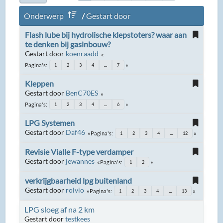
Onderwerp
/
Gestart door
Flash lube bij hydrolische klepstoters? waar aan
te denken bij gasinbouw?
Gestart door
koenraadd
Pagina's
1
2
3
4
...
7
Kleppen
Gestart door
BenC70ES
Pagina's
1
2
3
4
...
6
LPG Systemen
Gestart door
Daf46
Pagina's
1
2
3
4
...
12
Revisie Vialle F-type verdamper
Gestart door
jewannes
Pagina's
1
2
verkrijgbaarheid lpg buitenland
Gestart door
rolvio
Pagina's
1
2
3
4
...
13
LPG sloeg af na 2 km
Gestart door
testkees