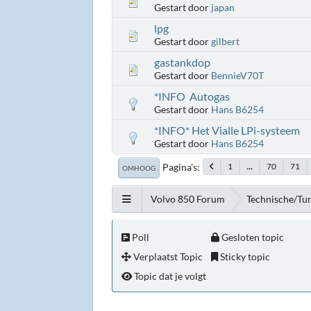
Gestart door
japan
lpg
Gestart door
gilbert
gastankdop
Gestart door
BennieV70T
*INFO Autogas
Gestart door
Hans B6254
*INFO* Het Vialle LPi-systeem
Gestart door
Hans B6254
Pagina's
1
...
70
71
OMHOOG
Volvo 850 Forum
Technische/Tu
Poll
Gesloten topic
Verplaatst Topic
Sticky topic
Topic dat je volgt