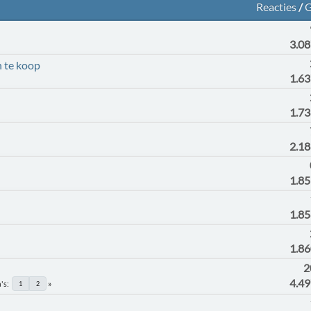
Reacties
/
G
3.0
n te koop
1.6
1.7
2.1
1.8
1.8
1.8
2
4.4
's
1
2