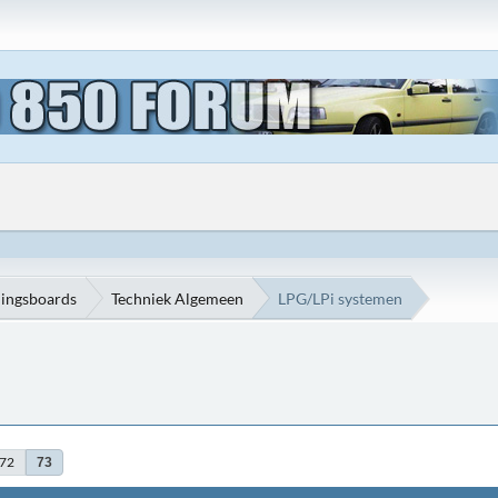
ningsboards
Techniek Algemeen
LPG/LPi systemen
72
73