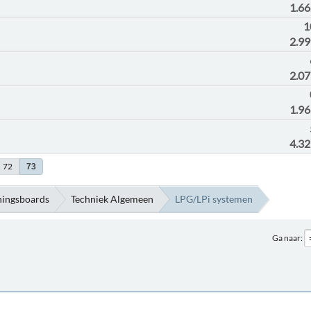
1.6
1
2.9
2.0
1.9
4.3
72
73
ningsboards
Techniek Algemeen
LPG/LPi systemen
Ga naar