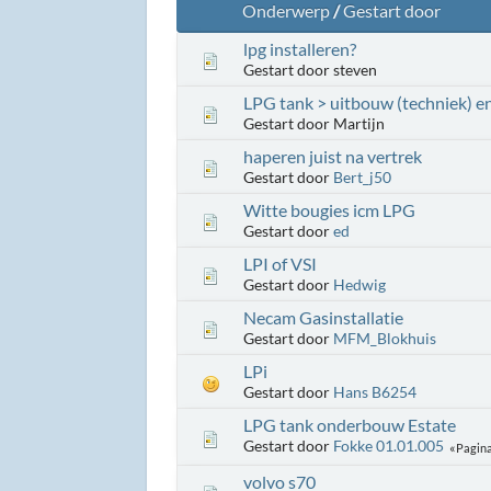
Onderwerp
/
Gestart door
lpg installeren?
Gestart door steven
LPG tank > uitbouw (techniek) e
Gestart door Martijn
haperen juist na vertrek
Gestart door
Bert_j50
Witte bougies icm LPG
Gestart door
ed
LPI of VSI
Gestart door
Hedwig
Necam Gasinstallatie
Gestart door
MFM_Blokhuis
LPi
Gestart door
Hans B6254
LPG tank onderbouw Estate
Gestart door
Fokke 01.01.005
Pagina
volvo s70