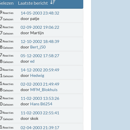
elezen
Laatste bericht
9
14-05-2003 23:48:32
Reacties
87
door patje
Gelezen
2
02-09-2002 19:06:22
Reacties
37
door Martijn
Gelezen
2
12-10-2002 18:48:39
Reacties
38
door
Bert_j50
Gelezen
7
05-12-2002 17:58:27
Reacties
88
door
ed
Gelezen
0
14-12-2002 20:59:49
Reacties
51
door
Hedwig
Gelezen
1
02-02-2003 21:49:49
Reacties
58
door
MFM_Blokhuis
Gelezen
2
11-02-2003 13:53:26
Reacties
60
door
Hans B6254
Gelezen
0
11-02-2003 22:55:41
Reacties
97
door skok
Gelezen
1
02-04-2003 21:39:17
Reacties