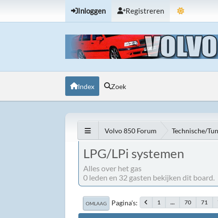
Inloggen
Registreren
Index
Zoek
Volvo 850 Forum
Technische/Tu
LPG/LPi systemen
Alles over het gas
0 leden en 32 gasten bekijken dit board.
Pagina's
1
...
70
71
OMLAAG