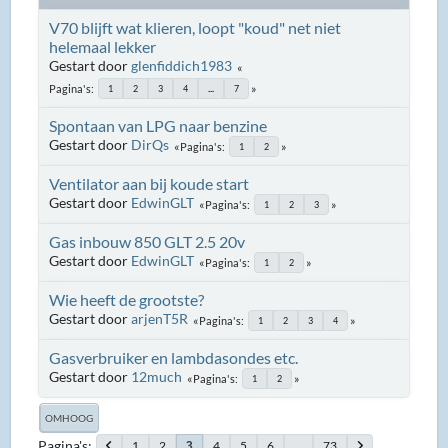
V70 blijft wat klieren, loopt "koud" net niet
helemaal lekker
Gestart door
glenfiddich1983
Pagina's
1
2
3
4
...
7
Spontaan van LPG naar benzine
Gestart door
DirQs
Pagina's
1
2
Ventilator aan bij koude start
Gestart door
EdwinGLT
Pagina's
1
2
3
Gas inbouw 850 GLT 2.5 20v
Gestart door
EdwinGLT
Pagina's
1
2
Wie heeft de grootste?
Gestart door
arjenT5R
Pagina's
1
2
3
4
Gasverbruiker en lambdasondes etc.
Gestart door
12much
Pagina's
1
2
OMHOOG
Pagina's
1
2
4
5
6
...
73
3