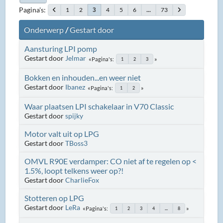
Pagina's
1
2
4
5
6
...
73
3
Onderwerp
/
Gestart door
Aansturing LPI pomp
Gestart door
Jelmar
Pagina's
1
2
3
Bokken en inhouden...en weer niet
Gestart door
Ibanez
Pagina's
1
2
Waar plaatsen LPI schakelaar in V70 Classic
Gestart door
spijky
Motor valt uit op LPG
Gestart door
TBoss3
OMVL R90E verdamper: CO niet af te regelen op <
1.5%, loopt telkens weer op?!
Gestart door
CharlieFox
Stotteren op LPG
Gestart door
LeRa
Pagina's
1
2
3
4
...
8