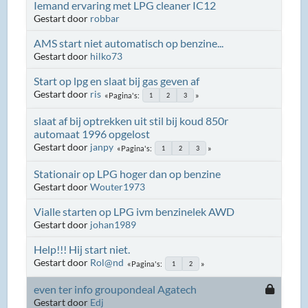
Iemand ervaring met LPG cleaner IC12
Gestart door
robbar
AMS start niet automatisch op benzine...
Gestart door
hilko73
Start op lpg en slaat bij gas geven af
Gestart door
ris
Pagina's
1
2
3
slaat af bij optrekken uit stil bij koud 850r
automaat 1996 opgelost
Gestart door
janpy
Pagina's
1
2
3
Stationair op LPG hoger dan op benzine
Gestart door
Wouter1973
Vialle starten op LPG ivm benzinelek AWD
Gestart door
johan1989
Help!!! Hij start niet.
Gestart door
Rol@nd
Pagina's
1
2
even ter info groupondeal Agatech
Gestart door
Edj