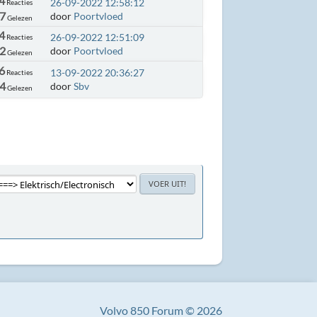
4
26-09-2022 12:58:12
Reacties
47
door
Poortvloed
Gelezen
4
26-09-2022 12:51:09
Reacties
2
door
Poortvloed
Gelezen
6
13-09-2022 20:36:27
Reacties
24
door
Sbv
Gelezen
Volvo 850 Forum © 2026