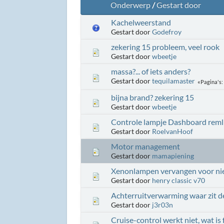
Onderwerp
/
Gestart door
Kachelweerstand
Gestart door
Godefroy
zekering 15 probleem, veel rook
Gestart door
wbeetje
massa?... of iets anders?
Gestart door
tequilamaster
Pagina's
bijna brand? zekering 15
Gestart door
wbeetje
Controle lampje Dashboard reml
Gestart door
RoelvanHoof
Motor management
Gestart door
mamapiening
Xenonlampen vervangen voor n
Gestart door
henry classic v70
Achterruitverwarming waar zit d
Gestart door
j3r03n
Cruise-control werkt niet, wat is