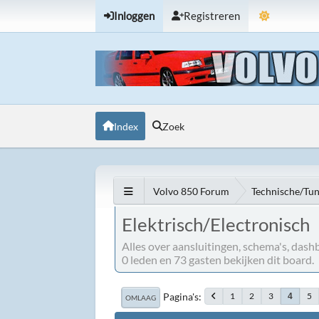
Inloggen
Registreren
Index
Zoek
Volvo 850 Forum
Technische/Tu
Elektrisch/Electronisch
Alles over aansluitingen, schema's, dashb
0 leden en 73 gasten bekijken dit board.
Pagina's
1
2
3
5
4
OMLAAG