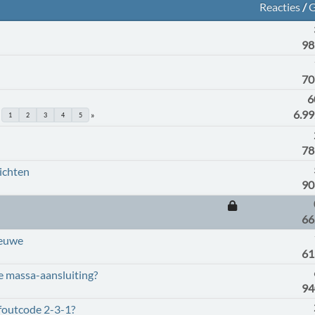
Reacties
/
G
98
70
6
6.9
1
2
3
4
5
78
ichten
90
66
ieuwe
61
e massa-aansluiting?
94
 foutcode 2-3-1?