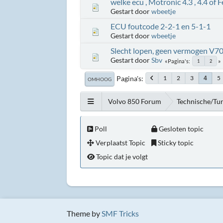
welke ecu , Motronic 4.3 , 4.4 of 
Gestart door
wbeetje
ECU foutcode 2-2-1 en 5-1-1
Gestart door
wbeetje
Slecht lopen, geen vermogen V7
Gestart door
Sbv
Pagina's
1
2
Pagina's
1
2
3
5
4
OMHOOG
Volvo 850 Forum
Technische/Tu
Poll
Gesloten topic
Verplaatst Topic
Sticky topic
Topic dat je volgt
Theme by
SMF Tricks