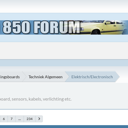
ningsboards
Techniek Algemeen
Elektrisch/Electronisch
oard, sensors, kabels, verlichting etc.
6
7
...
234