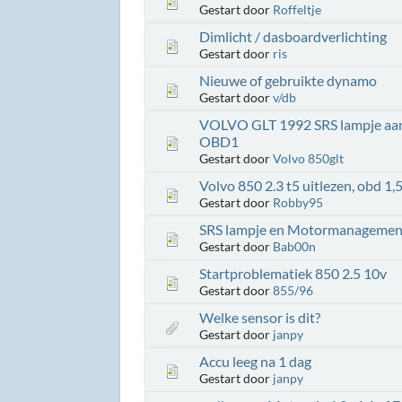
Gestart door
Roffeltje
Dimlicht / dasboardverlichting
Gestart door
ris
Nieuwe of gebruikte dynamo
Gestart door
v/db
VOLVO GLT 1992 SRS lampje aan
OBD1
Gestart door
Volvo 850glt
Volvo 850 2.3 t5 uitlezen, obd 1,
Gestart door
Robby95
SRS lampje en Motormanagemen
Gestart door
Bab00n
Startproblematiek 850 2.5 10v
Gestart door
855/96
Welke sensor is dit?
Gestart door
janpy
Accu leeg na 1 dag
Gestart door
janpy