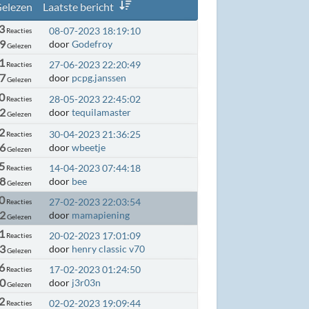
elezen
Laatste bericht
3
08-07-2023 18:19:10
Reacties
9
door
Godefroy
Gelezen
1
27-06-2023 22:20:49
Reacties
7
door
pcpg.janssen
Gelezen
0
28-05-2023 22:45:02
Reacties
92
door
tequilamaster
Gelezen
2
30-04-2023 21:36:25
Reacties
6
door
wbeetje
Gelezen
5
14-04-2023 07:44:18
Reacties
8
door
bee
Gelezen
0
27-02-2023 22:03:54
Reacties
2
door
mamapiening
Gelezen
1
20-02-2023 17:01:09
Reacties
3
door
henry classic v70
Gelezen
6
17-02-2023 01:24:50
Reacties
0
door
j3r03n
Gelezen
2
02-02-2023 19:09:44
Reacties