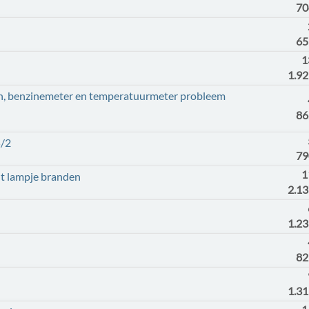
70
65
1
1.9
, benzinemeter en temperatuurmeter probleem
86
5/2
79
1
t lampje branden
2.1
1.2
82
1.3