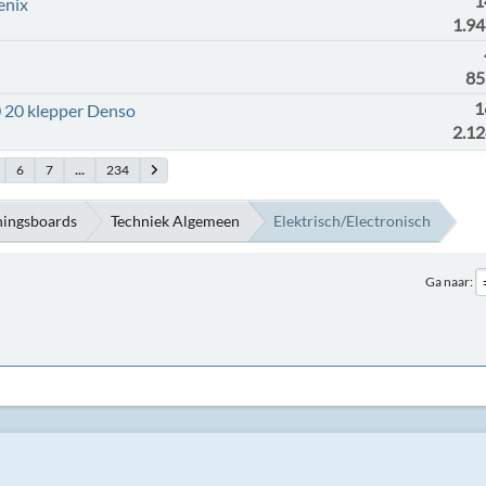
1
Fenix
1.9
85
1
0 20 klepper Denso
2.1
6
7
...
234
ningsboards
Techniek Algemeen
Elektrisch/Electronisch
Ga naar