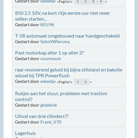
Gestart door
wbeetje
Pagina's
1
2
3
4
850 2.5 10V, na kort ritje eerste uur niet meer
willen starten...
Gestart door
855/96
T-5R automaat omgebouwd naar handgeschakeld
Gestart door
SyboltWiersma
Past motorkap alter 1 op alter 2?
Gestart door
soumsoum
raar resonerend geluid bij bijna stilstand en bakolie
wissel bij TPR Powerflush
Gestart door
wbeetje
Pagina's
1
2
Rukjes aan het stuur, probleem met traction
control?
Gestart door
globbink
Uitval van drie cilinders??
Gestart door
Frank_V70
Lagerhuis