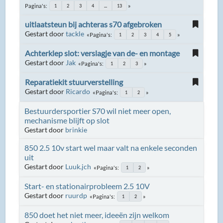
Pagina's
1
2
3
4
...
13
uitlaatsteun bij achteras s70 afgebroken
Gestart door
tackle
Pagina's
1
2
3
4
5
Achterklep slot: verslagje van de- en montage
Gestart door
Jak
Pagina's
1
2
3
Reparatiekit stuurverstelling
Gestart door
Ricardo
Pagina's
1
2
Bestuurdersportier S70 wil niet meer open,
mechanisme blijft op slot
Gestart door
brinkie
850 2.5 10v start wel maar valt na enkele seconden
uit
Gestart door
Luuk.jch
Pagina's
1
2
Start- en stationairprobleem 2.5 10V
Gestart door
ruurdp
Pagina's
1
2
850 doet het niet meer, ideeën zijn welkom