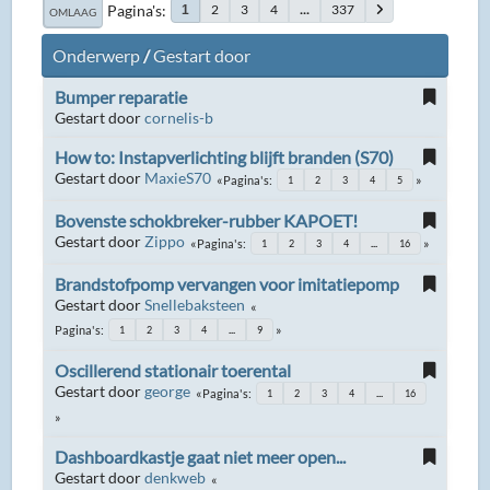
Pagina's
2
3
4
...
337
1
OMLAAG
Onderwerp
/
Gestart door
Bumper reparatie
Gestart door
cornelis-b
How to: Instapverlichting blijft branden (S70)
Gestart door
MaxieS70
Pagina's
1
2
3
4
5
Bovenste schokbreker-rubber KAPOET!
Gestart door
Zippo
Pagina's
1
2
3
4
...
16
Brandstofpomp vervangen voor imitatiepomp
Gestart door
Snellebaksteen
Pagina's
1
2
3
4
...
9
Oscillerend stationair toerental
Gestart door
george
Pagina's
1
2
3
4
...
16
Dashboardkastje gaat niet meer open...
Gestart door
denkweb