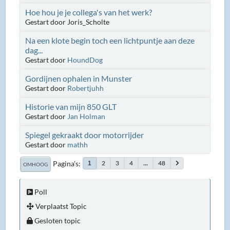
Hoe hou je je collega's van het werk?
Gestart door Joris_Scholte
Na een klote begin toch een lichtpuntje aan deze
dag...
Gestart door
HoundDog
Gordijnen ophalen in Munster
Gestart door
Robertjuhh
Historie van mijn 850 GLT
Gestart door
Jan Holman
Spiegel gekraakt door motorrijder
Gestart door
mathh
Pagina's
2
3
4
...
48
1
OMHOOG
Poll
Verplaatst Topic
Gesloten topic