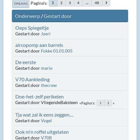
Pagina's
2
3
4
...
48
1
OMLAAG
Onderwerp
/
Gestart door
Oeps Spiegeltje
Gestart door
Joeri
aircopomp aan barrels
Gestart door
Fokke 01.01.005
De eerste
Gestart door
mario
V70 Aankleding
Gestart door
thecrew
Doe-het-zelf perikelen
Gestart door VliegendeBaksteen
Pagina's
1
2
Tja wat zal ik eens zeggen....
Gestart door
Vogel
Ook m'n roffel uitgelaten
Gestart door
V70R