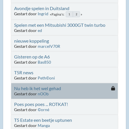
Avondje spelen in Duitsland
Gestart door
Ingrid
Pagina's
1
2
Spelen met een Mitsubishi 3000GT twin turbo
Gestart door
ed
nieuwe koppeling
Gestart door
marcelV70R
Gisteren op de A6
Gestart door
Bas850
T5R news
Gestart door
Peth©oni
Nu heb ik het wel gehad
Gestart door
nOOb
Poes poes poes ... ROTKAT!
Gestart door
©orné
T5 Estate een beetje uptunen
Gestart door
Manga