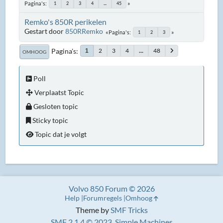
Pagina's
1
2
3
4
...
45
Remko's 850R perikelen
Gestart door
850RRemko
Pagina's
1
2
3
Pagina's
2
3
4
...
48
1
OMHOOG
Poll
Verplaatst Topic
Gesloten topic
Sticky topic
Topic dat je volgt
Volvo 850 Forum © 2026
Help
Forumregels
Omhoog
Theme by
SMF Tricks
SMF 2.1.4 © 2023
,
Simple Machines