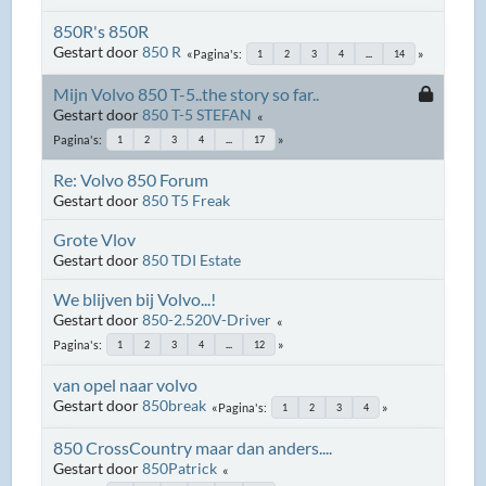
850R's 850R
Gestart door
850 R
Pagina's
1
2
3
4
...
14
Mijn Volvo 850 T-5..the story so far..
Gestart door
850 T-5 STEFAN
Pagina's
1
2
3
4
...
17
Re: Volvo 850 Forum
Gestart door
850 T5 Freak
Grote Vlov
Gestart door
850 TDI Estate
We blijven bij Volvo...!
Gestart door
850-2.520V-Driver
Pagina's
1
2
3
4
...
12
van opel naar volvo
Gestart door
850break
Pagina's
1
2
3
4
850 CrossCountry maar dan anders....
Gestart door
850Patrick