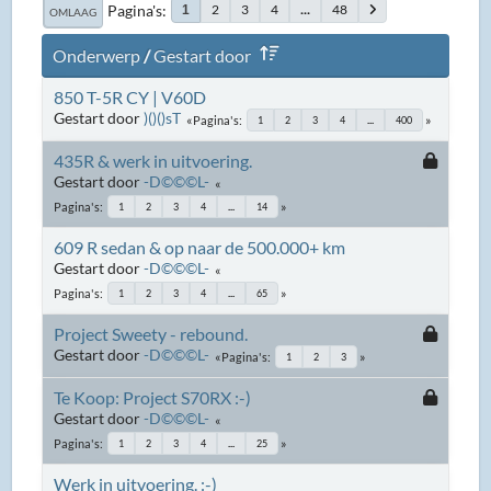
Pagina's
2
3
4
...
48
1
OMLAAG
Onderwerp
/
Gestart door
850 T-5R CY | V60D
Gestart door
)()()sT
Pagina's
1
2
3
4
...
400
435R & werk in uitvoering.
Gestart door
-D©©©L-
Pagina's
1
2
3
4
...
14
609 R sedan & op naar de 500.000+ km
Gestart door
-D©©©L-
Pagina's
1
2
3
4
...
65
Project Sweety - rebound.
Gestart door
-D©©©L-
Pagina's
1
2
3
Te Koop: Project S70RX :-)
Gestart door
-D©©©L-
Pagina's
1
2
3
4
...
25
Werk in uitvoering. :-)