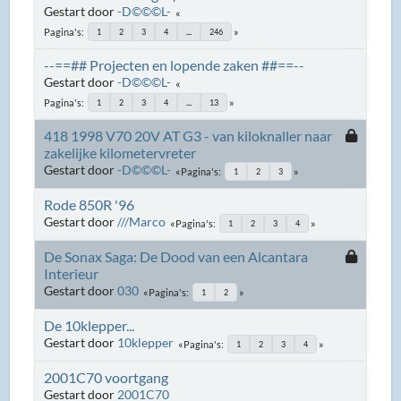
Gestart door
-D©©©L-
Pagina's
1
2
3
4
...
246
--==## Projecten en lopende zaken ##==--
Gestart door
-D©©©L-
Pagina's
1
2
3
4
...
13
418 1998 V70 20V AT G3 - van kiloknaller naar
zakelijke kilometervreter
Gestart door
-D©©©L-
Pagina's
1
2
3
Rode 850R '96
Gestart door
///Marco
Pagina's
1
2
3
4
De Sonax Saga: De Dood van een Alcantara
Interieur
Gestart door
030
Pagina's
1
2
De 10klepper...
Gestart door
10klepper
Pagina's
1
2
3
4
2001C70 voortgang
Gestart door
2001C70