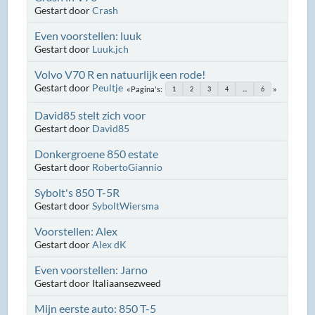
Gestart door
Crash
Even voorstellen: luuk
Gestart door
Luuk.jch
Volvo V70 R en natuurlijk een rode!
Gestart door
Peultje
Pagina's
1
2
3
4
...
6
David85 stelt zich voor
Gestart door
David85
Donkergroene 850 estate
Gestart door
RobertoGiannio
Sybolt's 850 T-5R
Gestart door
SyboltWiersma
Voorstellen: Alex
Gestart door
Alex dK
Even voorstellen: Jarno
Gestart door Italiaansezweed
Mijn eerste auto: 850 T-5