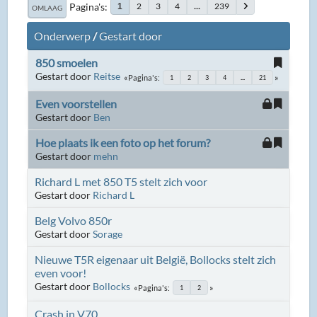
Pagina's
2
3
4
...
239
1
OMLAAG
Onderwerp
/
Gestart door
850 smoelen
Gestart door
Reitse
Pagina's
1
2
3
4
...
21
Even voorstellen
Gestart door
Ben
Hoe plaats ik een foto op het forum?
Gestart door
mehn
Richard L met 850 T5 stelt zich voor
Gestart door
Richard L
Belg Volvo 850r
Gestart door
Sorage
Nieuwe T5R eigenaar uit België, Bollocks stelt zich
even voor!
Gestart door
Bollocks
Pagina's
1
2
Crash in V70