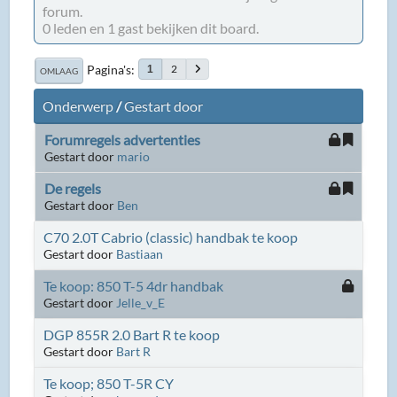
forum.
0 leden en 1 gast bekijken dit board.
Pagina's
2
1
OMLAAG
Onderwerp
/
Gestart door
Forumregels advertenties
Gestart door
mario
De regels
Gestart door
Ben
C70 2.0T Cabrio (classic) handbak te koop
Gestart door
Bastiaan
Te koop: 850 T-5 4dr handbak
Gestart door
Jelle_v_E
DGP 855R 2.0 Bart R te koop
Gestart door
Bart R
Te koop; 850 T-5R CY