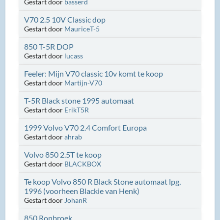
Gestart door
basserd
V70 2.5 10V Classic dop
Gestart door
MauriceT-5
850 T-5R DOP
Gestart door
lucass
Feeler: Mijn V70 classic 10v komt te koop
Gestart door
Martijn-V70
T-5R Black stone 1995 automaat
Gestart door
ErikT5R
1999 Volvo V70 2.4 Comfort Europa
Gestart door
ahrab
Volvo 850 2.5T te koop
Gestart door
BLACKBOX
Te koop Volvo 850 R Black Stone automaat lpg,
1996 (voorheen Blackie van Henk)
Gestart door
JohanR
850 Ronbroek