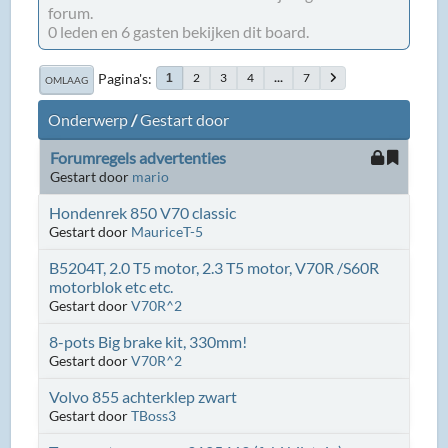
forum.
0 leden en 6 gasten bekijken dit board.
Pagina's
2
3
4
...
7
1
OMLAAG
Onderwerp
/
Gestart door
Forumregels advertenties
Gestart door
mario
Hondenrek 850 V70 classic
Gestart door
MauriceT-5
B5204T, 2.0 T5 motor, 2.3 T5 motor, V70R /S60R
motorblok etc etc.
Gestart door
V70R^2
8-pots Big brake kit, 330mm!
Gestart door
V70R^2
Volvo 855 achterklep zwart
Gestart door
TBoss3