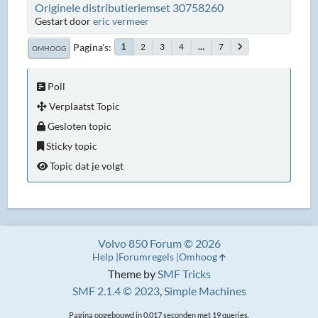
Originele distributieriemset 30758260
Gestart door
eric vermeer
Pagina's
2
3
4
...
7
1
OMHOOG
Poll
Verplaatst Topic
Gesloten topic
Sticky topic
Topic dat je volgt
Volvo 850 Forum © 2026
Help
Forumregels
Omhoog
Theme by
SMF Tricks
SMF 2.1.4 © 2023
,
Simple Machines
Pagina opgebouwd in 0.017 seconden met 19 queries.