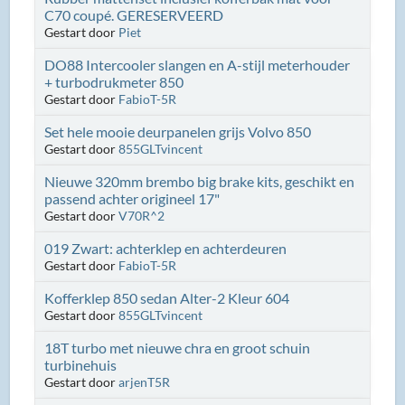
C70 coupé. GERESERVEERD
Gestart door
Piet
DO88 Intercooler slangen en A-stijl meterhouder
+ turbodrukmeter 850
Gestart door
FabioT-5R
Set hele mooie deurpanelen grijs Volvo 850
Gestart door
855GLTvincent
Nieuwe 320mm brembo big brake kits, geschikt en
passend achter origineel 17"
Gestart door
V70R^2
019 Zwart: achterklep en achterdeuren
Gestart door
FabioT-5R
Kofferklep 850 sedan Alter-2 Kleur 604
Gestart door
855GLTvincent
18T turbo met nieuwe chra en groot schuin
turbinehuis
Gestart door
arjenT5R