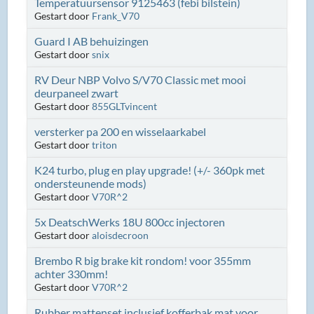
Temperatuursensor 9125463 (febi bilstein)
Gestart door
Frank_V70
Guard I AB behuizingen
Gestart door
snix
RV Deur NBP Volvo S/V70 Classic met mooi
deurpaneel zwart
Gestart door
855GLTvincent
versterker pa 200 en wisselaarkabel
Gestart door
triton
K24 turbo, plug en play upgrade! (+/- 360pk met
ondersteunende mods)
Gestart door
V70R^2
5x DeatschWerks 18U 800cc injectoren
Gestart door
aloisdecroon
Brembo R big brake kit rondom! voor 355mm
achter 330mm!
Gestart door
V70R^2
Rubber mattenset inclusief kofferbak mat voor