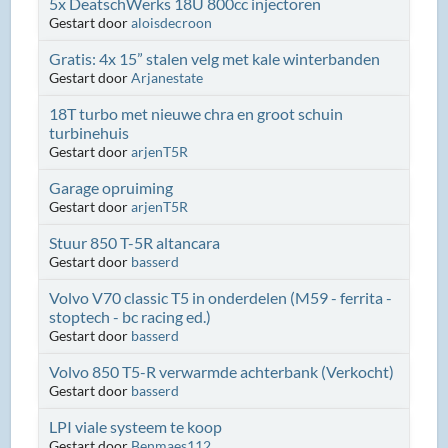
5x DeatschWerks 18U 800cc injectoren
Gestart door
aloisdecroon
Gratis: 4x 15” stalen velg met kale winterbanden
Gestart door
Arjanestate
18T turbo met nieuwe chra en groot schuin
turbinehuis
Gestart door
arjenT5R
Garage opruiming
Gestart door
arjenT5R
Stuur 850 T-5R altancara
Gestart door
basserd
Volvo V70 classic T5 in onderdelen (M59 - ferrita -
stoptech - bc racing ed.)
Gestart door
basserd
Volvo 850 T5-R verwarmde achterbank (Verkocht)
Gestart door
basserd
LPI viale systeem te koop
Gestart door
Benmaes112