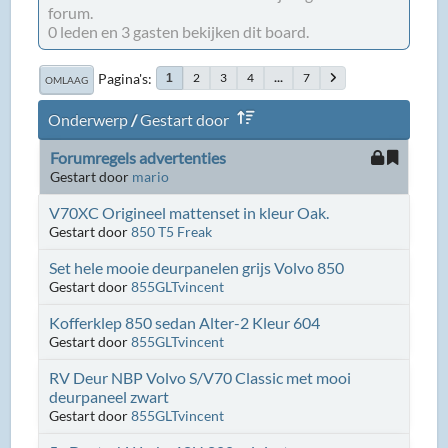
forum.
0 leden en 3 gasten bekijken dit board.
Pagina's
2
3
4
...
7
1
OMLAAG
Onderwerp
/
Gestart door
Forumregels advertenties
Gestart door
mario
V70XC Origineel mattenset in kleur Oak.
Gestart door
850 T5 Freak
Set hele mooie deurpanelen grijs Volvo 850
Gestart door
855GLTvincent
Kofferklep 850 sedan Alter-2 Kleur 604
Gestart door
855GLTvincent
RV Deur NBP Volvo S/V70 Classic met mooi
deurpaneel zwart
Gestart door
855GLTvincent