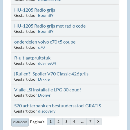
HU-1205 Radio grijs
Gestart door
Boom89
HU-1205 Radio grijs met radio code
Gestart door
Boom89
onderdelen volvo c70 t5 coupe
Gestart door
c70
R-uitlaatpruitstuk
Gestart door
ddvries04
[Ruilen?] Spoiler V70 Classic 426 grijs
Gestart door
Dikkie
Vialle LSi installatie LPG 30k oud!
Gestart door
Dionvr
S70 achterbank en bestuudersstoel GRATIS
Gestart door
discovery
Pagina's
2
3
4
...
7
1
OMHOOG