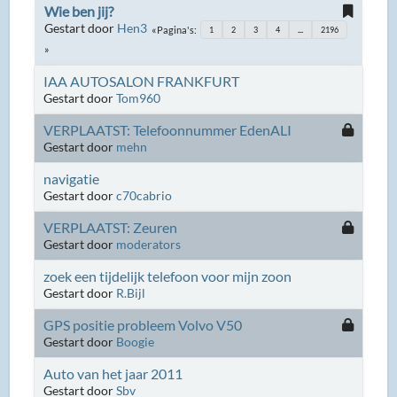
Wie ben jij?
Gestart door
Hen3
Pagina's
1
2
3
4
...
2196
IAA AUTOSALON FRANKFURT
Gestart door
Tom960
VERPLAATST: Telefoonnummer EdenALI
Gestart door
mehn
navigatie
Gestart door
c70cabrio
VERPLAATST: Zeuren
Gestart door
moderators
zoek een tijdelijk telefoon voor mijn zoon
Gestart door
R.Bijl
GPS positie probleem Volvo V50
Gestart door
Boogie
Auto van het jaar 2011
Gestart door
Sbv