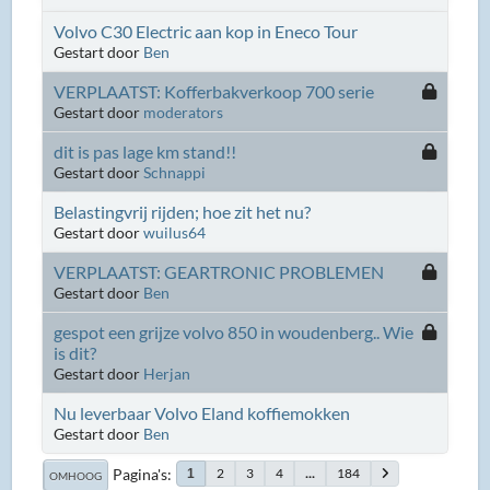
Volvo C30 Electric aan kop in Eneco Tour
Gestart door
Ben
VERPLAATST: Kofferbakverkoop 700 serie
Gestart door
moderators
dit is pas lage km stand!!
Gestart door
Schnappi
Belastingvrij rijden; hoe zit het nu?
Gestart door
wuilus64
VERPLAATST: GEARTRONIC PROBLEMEN
Gestart door
Ben
gespot een grijze volvo 850 in woudenberg.. Wie
is dit?
Gestart door
Herjan
Nu leverbaar Volvo Eland koffiemokken
Gestart door
Ben
Pagina's
2
3
4
...
184
1
OMHOOG