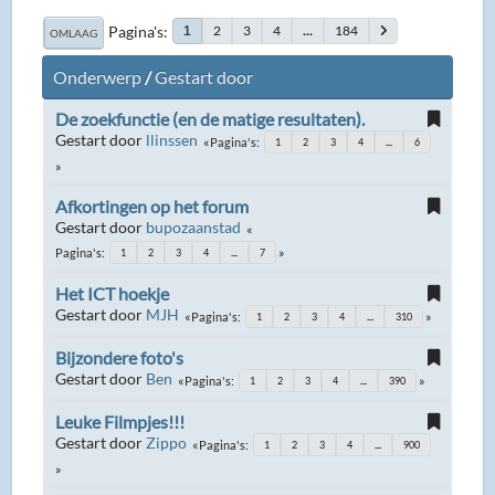
Pagina's
2
3
4
...
184
1
OMLAAG
Onderwerp
/
Gestart door
De zoekfunctie (en de matige resultaten).
Gestart door
llinssen
Pagina's
1
2
3
4
...
6
Afkortingen op het forum
Gestart door
bupozaanstad
Pagina's
1
2
3
4
...
7
Het ICT hoekje
Gestart door
MJH
Pagina's
1
2
3
4
...
310
Bijzondere foto's
Gestart door
Ben
Pagina's
1
2
3
4
...
390
Leuke Filmpjes!!!
Gestart door
Zippo
Pagina's
1
2
3
4
...
900