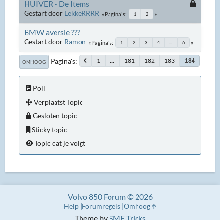
HUIVER - De Items
Gestart door
LekkeRRRR
Pagina's
1
2
BMW aversie ???
Gestart door
Ramon
Pagina's
1
2
3
4
...
6
Pagina's
1
...
181
182
183
184
OMHOOG
Poll
Verplaatst Topic
Gesloten topic
Sticky topic
Topic dat je volgt
Volvo 850 Forum © 2026
Help
Forumregels
Omhoog
Theme by
SMF Tricks