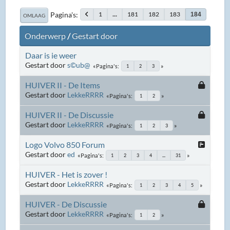
Pagina's
1
...
181
182
183
184
OMLAAG
Onderwerp
/
Gestart door
Daar is ie weer
Gestart door
s©ub@
Pagina's
1
2
3
HUIVER II - De Items
Gestart door
LekkeRRRR
Pagina's
1
2
HUIVER II - De Discussie
Gestart door
LekkeRRRR
Pagina's
1
2
3
Logo Volvo 850 Forum
Gestart door
ed
Pagina's
1
2
3
4
...
31
HUIVER - Het is zover !
Gestart door
LekkeRRRR
Pagina's
1
2
3
4
5
HUIVER - De Discussie
Gestart door
LekkeRRRR
Pagina's
1
2