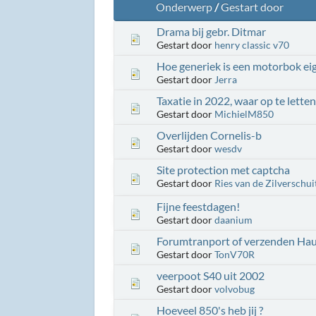
Onderwerp
/
Gestart door
Drama bij gebr. Ditmar
Gestart door
henry classic v70
Hoe generiek is een motorbok eig
Gestart door
Jerra
Taxatie in 2022, waar op te lette
Gestart door
MichielM850
Overlijden Cornelis-b
Gestart door
wesdv
Site protection met captcha
Gestart door
Ries van de Zilverschui
Fijne feestdagen!
Gestart door
daanium
Forumtranport of verzenden Hau
Gestart door
TonV70R
veerpoot S40 uit 2002
Gestart door
volvobug
Hoeveel 850's heb jij ?