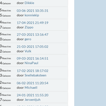
74
door
Dikkie
Gelezen
5
03-06-2021 10:35:31
Reacties
85
door
konniekip
Gelezen
4
17-04-2021 21:49:19
Reacties
37
door
Zippo
Gelezen
6
27-03-2021 13:16:47
Reacties
90
door
gero
Gelezen
3
21-03-2021 17:05:02
Reacties
02
door
Vulk
Gelezen
9
09-03-2021 16:14:51
Reacties
94
door
NinaPaul
Gelezen
3
17-02-2021 18:17:02
Reacties
03
door
Snellebaksteen
Gelezen
2
06-02-2021 11:20:54
Reacties
26
door
Michaell
Gelezen
5
24-01-2021 11:55:20
Reacties
87
door
Jeroentjuh
Gelezen