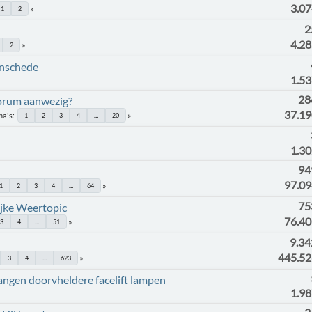
3.0
1
2
2
4.2
2
enschede
1.5
28
orum aanwezig?
37.1
na's
1
2
3
4
...
20
1.3
94
97.0
1
2
3
4
...
64
75
ijke Weertopic
76.4
3
4
...
51
9.34
445.5
3
4
...
623
ngen doorvheldere facelift lampen
1.9