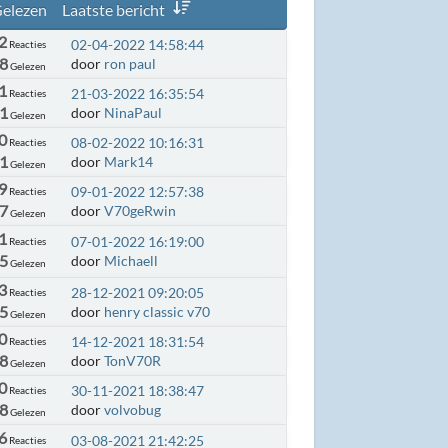
elezen
Laatste bericht
2
02-04-2022 14:58:44
Reacties
78
door
ron paul
Gelezen
1
21-03-2022 16:35:54
Reacties
1
door
NinaPaul
Gelezen
0
08-02-2022 10:16:31
Reacties
51
door
Mark14
Gelezen
9
09-01-2022 12:57:38
Reacties
67
door
V70geRwin
Gelezen
1
07-01-2022 16:19:00
Reacties
45
door
Michaell
Gelezen
3
28-12-2021 09:20:05
Reacties
5
door
henry classic v70
Gelezen
0
14-12-2021 18:31:54
Reacties
8
door
TonV70R
Gelezen
0
30-11-2021 18:38:47
Reacties
8
door
volvobug
Gelezen
6
03-08-2021 21:42:25
Reacties