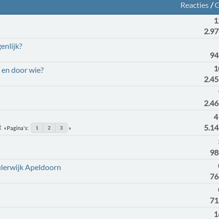
Reacties
/
G
1
2.9
enlijk?
94
1
n en door wie?
2.4
2.4
4
t
5.1
Pagina's
1
2
3
98
lerwijk Apeldoorn
76
71
1