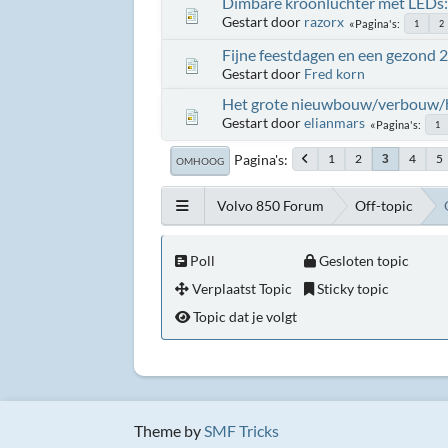
Dimbare kroonluchter met LEDs:
Gestart door
razorx
Pagina's
1
2
Fijne feestdagen en een gezond 
Gestart door
Fred korn
Het grote nieuwbouw/verbouw/h
Gestart door
elianmars
Pagina's
1
Pagina's
1
2
4
5
3
OMHOOG
Volvo 850 Forum
Off-topic
Poll
Gesloten topic
Verplaatst Topic
Sticky topic
Topic dat je volgt
Theme by
SMF Tricks