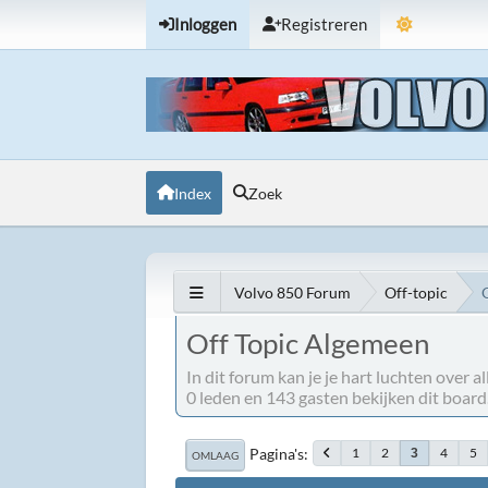
Inloggen
Registreren
Index
Zoek
Volvo 850 Forum
Off-topic
Off Topic Algemeen
In dit forum kan je je hart luchten over 
0 leden en 143 gasten bekijken dit board
Pagina's
1
2
4
5
3
OMLAAG