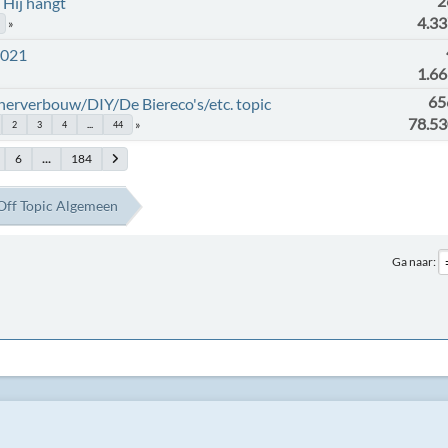
2
 Hij hangt
4.3
2021
1.6
65
erverbouw/DIY/De Biereco's/etc. topic
78.5
2
3
4
...
44
6
...
184
Off Topic Algemeen
Ga naar