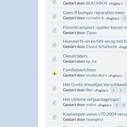
Gestart door
BLACKBOX
Pagina's
Geen R bumper reparaties meer
Gestart door
cornelis-b
Pagina's
1
Forumtransport: spoiler kessel-
Gestart door
Zippo
Hoeveel N-en en NN-en op het f
Gestart door
Ewout Schalkwijk
Pagi
Dieselrijders
Gestart door
ep_ha
Familieberichten
Gestart door
moderators
Pagina's
Het Grote Vreselijke Verschikkel
Gestart door
Ben
Pagina's
1
2
Het ultieme verjaardagstopic!
Gestart door
mehn
Pagina's
1
2
Koplampen volvo v70 2004 verva
Gestart door
twangerd