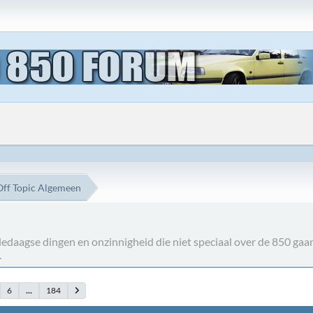
Off Topic Algemeen
alledaagse dingen en onzinnigheid die niet speciaal over de 850 gaa
.
6
...
184