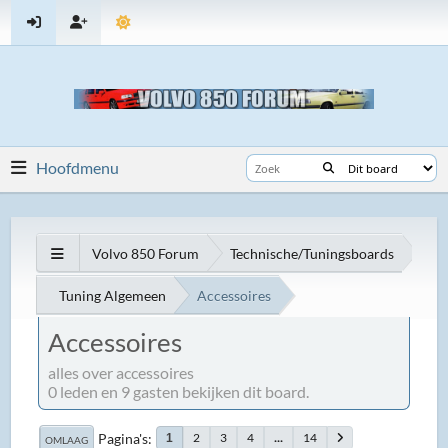
Hoofdmenu
Volvo 850 Forum
Technische/Tuningsboards
Tuning Algemeen
Accessoires
Accessoires
alles over accessoires
0 leden en 9 gasten bekijken dit board.
Pagina's
2
3
4
...
14
1
OMLAAG