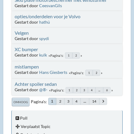
Gestart door
CeesvanGils
opties/onderdelen voor je Volvo
Gestart door
hathü
Velgen
Gestart door
spydi
XC bumper
Gestart door
kulk
Pagina's
1
2
mistlampen
Gestart door
Hans Giesberts
Pagina's
1
2
Achter spoiler sedan
Gestart door
@®-
Pagina's
1
2
3
4
...
6
Pagina's
2
3
4
...
14
1
OMHOOG
Poll
Verplaatst Topic