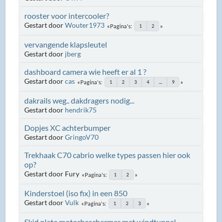
rooster voor intercooler?
Gestart door
Wouter1973
Pagina's
1
2
vervangende klapsleutel
Gestart door
jberg
dashboard camera wie heeft er al 1 ?
Gestart door
cas
Pagina's
1
2
3
4
...
9
dakrails weg.. dakdragers nodig...
Gestart door
hendrik75
Dopjes XC achterbumper
Gestart door
GringoV70
Trekhaak C70 cabrio welke types passen hier ook
op?
Gestart door Fury
Pagina's
1
2
Kinderstoel (iso fix) in een 850
Gestart door
Vulk
Pagina's
1
2
3
Skid plate motorbeschermer met windtunnel