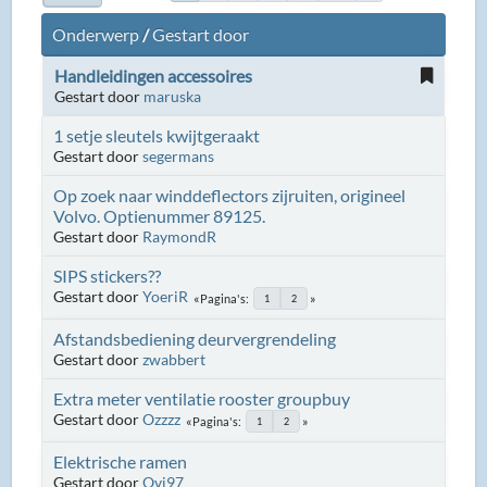
Onderwerp
/
Gestart door
Handleidingen accessoires
Gestart door
maruska
1 setje sleutels kwijtgeraakt
Gestart door
segermans
Op zoek naar winddeflectors zijruiten, origineel
Volvo. Optienummer 89125.
Gestart door
RaymondR
SIPS stickers??
Gestart door
YoeriR
Pagina's
1
2
Afstandsbediening deurvergrendeling
Gestart door
zwabbert
Extra meter ventilatie rooster groupbuy
Gestart door
Ozzzz
Pagina's
1
2
Elektrische ramen
Gestart door
Ovi97