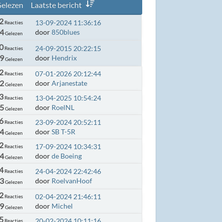
elezen
Laatste bericht
2
13-09-2024 11:36:16
Reacties
4
door
850blues
Gelezen
0
24-09-2015 20:22:15
Reacties
9
door
Hendrix
Gelezen
2
07-01-2026 20:12:44
Reacties
72
door
Arjanestate
Gelezen
3
13-04-2025 10:54:24
Reacties
45
door
RoelNL
Gelezen
6
23-09-2024 20:52:11
Reacties
94
door
SB T-5R
Gelezen
2
17-09-2024 10:34:31
Reacties
44
door
de Boeing
Gelezen
4
24-04-2024 22:42:46
Reacties
83
door
RoelvanHoof
Gelezen
2
02-04-2024 21:46:11
Reacties
39
door
Michel
Gelezen
5
20-02-2024 10:11:16
Reacties