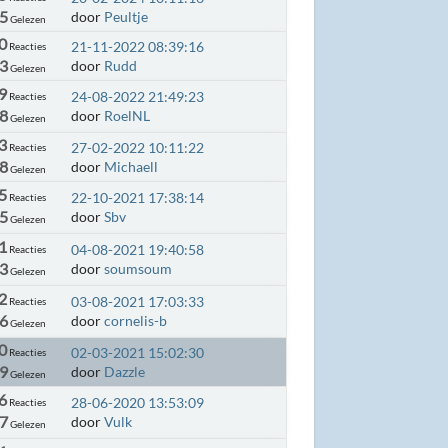
95
door
Peultje
Gelezen
0
21-11-2022 08:39:16
Reacties
03
door
Rudd
Gelezen
9
24-08-2022 21:49:23
Reacties
68
door
RoelNL
Gelezen
3
27-02-2022 10:11:22
Reacties
58
door
Michaell
Gelezen
5
22-10-2021 17:38:14
Reacties
05
door
Sbv
Gelezen
1
04-08-2021 19:40:58
Reacties
03
door
soumsoum
Gelezen
2
03-08-2021 17:03:33
Reacties
36
door
cornelis-b
Gelezen
0
02-03-2021 15:02:30
Reacties
09
door
Dazzle
Gelezen
6
28-06-2020 13:53:09
Reacties
47
door
Vulk
Gelezen