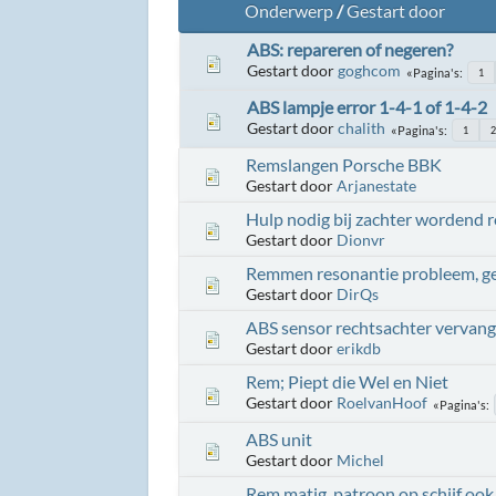
Onderwerp
/
Gestart door
ABS: repareren of negeren?
Gestart door
goghcom
Pagina's
1
ABS lampje error 1-4-1 of 1-4-2
Gestart door
chalith
Pagina's
1
Remslangen Porsche BBK
Gestart door
Arjanestate
Hulp nodig bij zachter wordend 
Gestart door
Dionvr
Remmen resonantie probleem, ge
Gestart door
DirQs
ABS sensor rechtsachter vervang
Gestart door
erikdb
Rem; Piept die Wel en Niet
Gestart door
RoelvanHoof
Pagina's
ABS unit
Gestart door
Michel
Rem matig, patroon op schijf ook