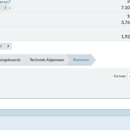
3
deren?
7.1
3
1
3.7
1.9
0
ningsboards
Techniek Algemeen
Remmen
Ga naar