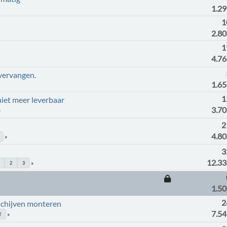
1.2
1
2.8
1
4.7
vervangen.
1.6
1
et meer leverbaar
3.7
2
4.8
3
12.3
2
3
1.5
2
schijven monteren
7.5
2