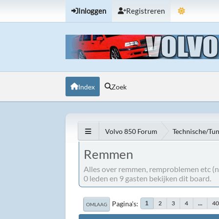
Inloggen
Registreren
Index
Zoek
Volvo 850 Forum
Technische/Tu
Remmen
Alles over remmen, remproblemen etc (ni
0 leden en 9 gasten bekijken dit board.
Pagina's
2
3
4
...
4
1
OMLAAG