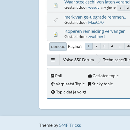
Waar steek schijven laten veran
Gestart door
wesdv
Pagina's
1
2
merk van ge-upgrade remmen.,
Gestart door
MaxC70
Koperen remleiding vervangen
Gestart door
zwabbert
Pagina's
2
3
4
...
4
1
OMHOOG
Volvo 850 Forum
Technische/Tu
Poll
Gesloten topic
Verplaatst Topic
Sticky topic
Topic dat je volgt
Theme by
SMF Tricks