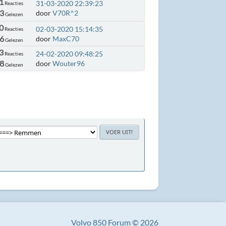
1
31-03-2020 22:39:23
Reacties
03
door
V70R^2
Gelezen
0
02-03-2020 15:14:35
Reacties
66
door
MaxC70
Gelezen
3
24-02-2020 09:48:25
Reacties
28
door
Wouter96
Gelezen
Volvo 850 Forum © 2026