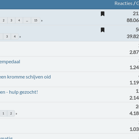
Reacties
/
G
21
88.06
2
3
4
...
15
5
39.82
2
3
4
2.8
rempedaal
1.2
en kromme schijven oid
1.1
1
en - hulp gezocht!
2.1
2
4.1
1
2
1.0
 matig