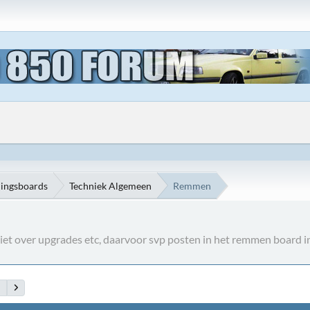
ningsboards
Techniek Algemeen
Remmen
et over upgrades etc, daarvoor svp posten in het remmen board i
0