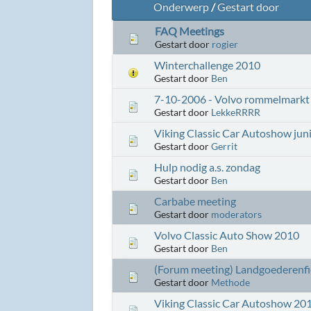
Onderwerp
/
Gestart door
FAQ Meetings
Gestart door
rogier
Winterchallenge 2010
Gestart door
Ben
7-10-2006 - Volvo rommelmarkt
Gestart door
LekkeRRRR
Viking Classic Car Autoshow jun
Gestart door
Gerrit
Hulp nodig a.s. zondag
Gestart door
Ben
Carbabe meeting
Gestart door
moderators
Volvo Classic Auto Show 2010
Gestart door
Ben
(Forum meeting) Landgoederenfie
Gestart door
Methode
Viking Classic Car Autoshow 201