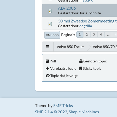
Gestart door
matRRR
ALV 2006
Gestart door Joris_Scholte
30 mei Zweedse Zomermeeting t
Gestart door
dogzilla
Pagina's
2
3
4
...
4
1
OMHOOG
Volvo 850 Forum
Volvo 850/70 
Poll
Gesloten topic
Verplaatst Topic
Sticky topic
Topic dat je volgt
Theme by
SMF Tricks
SMF 2.1.4 © 2023
,
Simple Machines