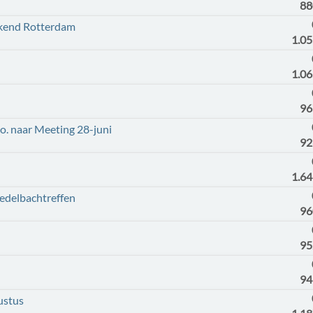
88
kend Rotterdam
1.0
1.0
96
o. naar Meeting 28-juni
92
1.6
delbachtreffen
96
95
94
ustus