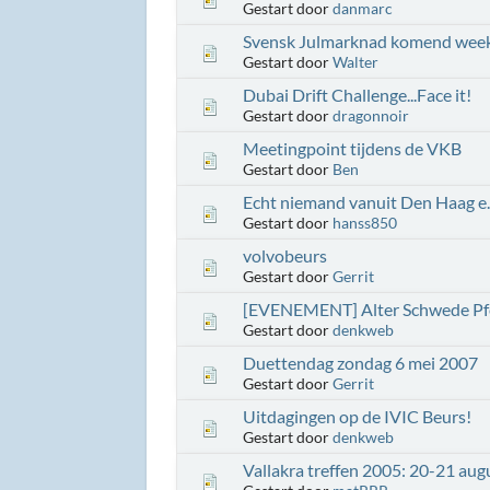
Gestart door
danmarc
Svensk Julmarknad komend wee
Gestart door
Walter
Dubai Drift Challenge...Face it!
Gestart door
dragonnoir
Meetingpoint tijdens de VKB
Gestart door
Ben
Echt niemand vanuit Den Haag e.
Gestart door
hanss850
volvobeurs
Gestart door
Gerrit
[EVENEMENT] Alter Schwede Pfe
Gestart door
denkweb
Duettendag zondag 6 mei 2007
Gestart door
Gerrit
Uitdagingen op de IVIC Beurs!
Gestart door
denkweb
Vallakra treffen 2005: 20-21 aug