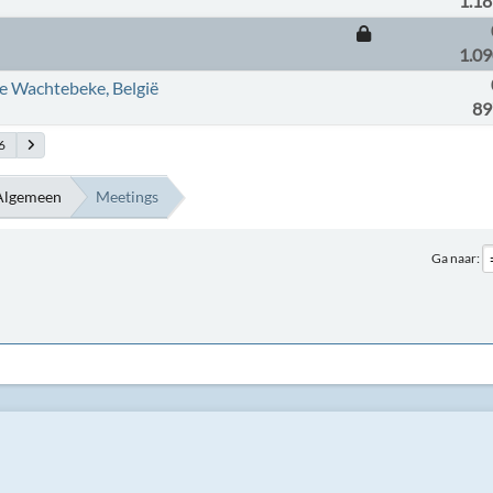
1.1
1.0
e Wachtebeke, België
89
6
Algemeen
Meetings
Ga naar