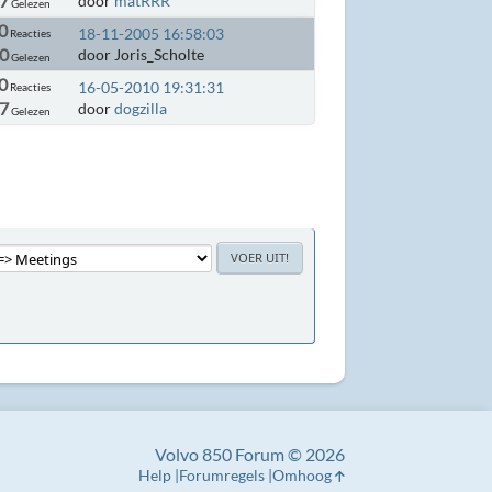
87
door
matRRR
Gelezen
0
18-11-2005 16:58:03
Reacties
90
door Joris_Scholte
Gelezen
0
16-05-2010 19:31:31
Reacties
7
door
dogzilla
Gelezen
Volvo 850 Forum © 2026
Help
Forumregels
Omhoog