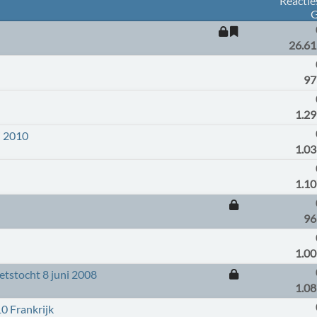
Reactie
G
26.61
97
1.2
i 2010
1.0
1.1
96
1.0
tstocht 8 juni 2008
1.0
0 Frankrijk