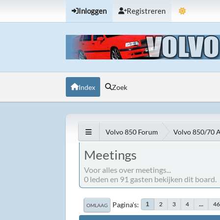
Inloggen
Registreren
Index
Zoek
Volvo 850 Forum
Volvo 850/70 
Meetings
Voor alles over meetings...
0 leden en 91 gasten bekijken dit board.
Pagina's
2
3
4
...
4
1
OMLAAG