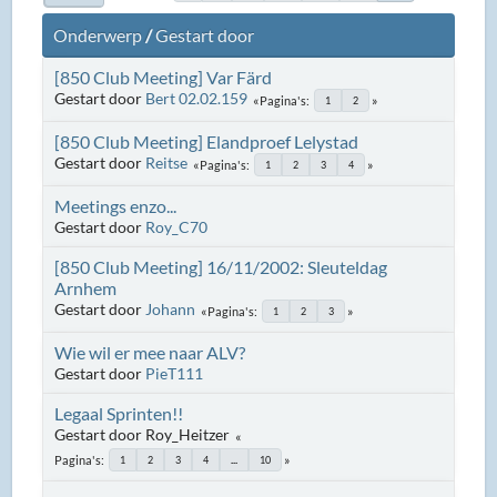
Onderwerp
/
Gestart door
[850 Club Meeting] Var Färd
Gestart door
Bert 02.02.159
Pagina's
1
2
[850 Club Meeting] Elandproef Lelystad
Gestart door
Reitse
Pagina's
1
2
3
4
Meetings enzo...
Gestart door
Roy_C70
[850 Club Meeting] 16/11/2002: Sleuteldag
Arnhem
Gestart door
Johann
Pagina's
1
2
3
Wie wil er mee naar ALV?
Gestart door
PieT111
Legaal Sprinten!!
Gestart door Roy_Heitzer
Pagina's
1
2
3
4
...
10