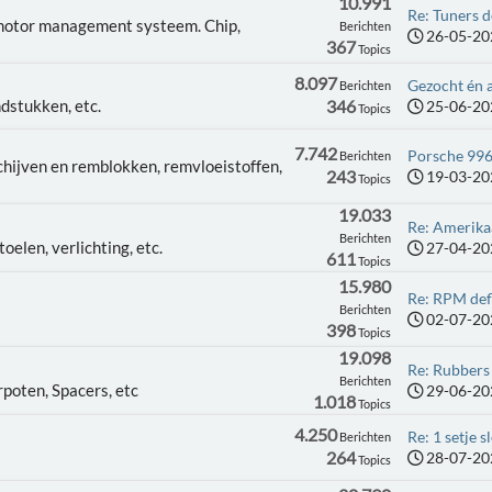
10.991
Re: Tuners d
 motor management systeem. Chip,
Berichten
26-05-20
367
Topics
8.097
Gezocht én a
Berichten
dstukken, etc.
346
25-06-20
Topics
7.742
Porsche 996
Berichten
chijven en remblokken, remvloeistoffen,
243
19-03-20
Topics
19.033
Re: Amerikaa
Berichten
oelen, verlichting, etc.
27-04-20
611
Topics
15.980
Re: RPM def
Berichten
02-07-20
398
Topics
19.098
Re: Rubbers
Berichten
poten, Spacers, etc
29-06-20
1.018
Topics
4.250
Re: 1 setje sl
Berichten
264
28-07-20
Topics