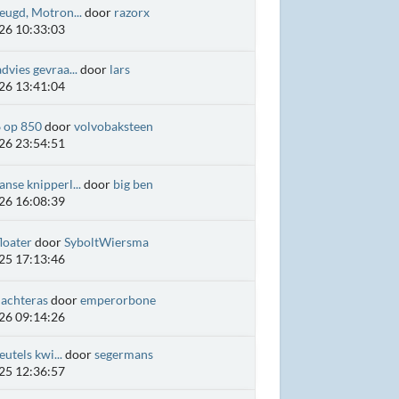
eugd, Motron...
door
razorx
26 10:33:03
dvies gevraa...
door
lars
26 13:41:04
 op 850
door
volvobaksteen
26 23:54:51
nse knipperl...
door
big ben
26 16:08:39
loater
door
SyboltWiersma
25 17:13:46
 achteras
door
emperorbone
26 09:14:26
eutels kwi...
door
segermans
25 12:36:57