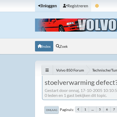
Inloggen
Registreren
Index
Zoek
Volvo 850 Forum
Technische/Tu
stoelverwarming defect
Gestart door onnaj, 17-10-2005 10:10:
0 leden en 1 gast bekijken dit topic.
Pagina's
1
...
5
6
7
OMLAAG