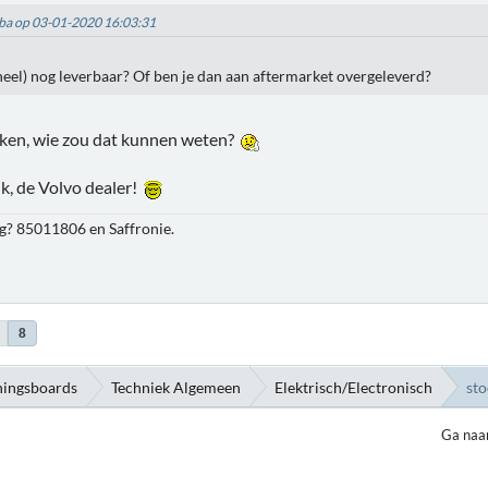
mba op 03-01-2020 16:03:31
ineel) nog leverbaar? Of ben je dan aan aftermarket overgeleverd?
ken, wie zou dat kunnen weten?
ijk, de Volvo dealer!
? 85011806 en Saffronie.
8
ningsboards
Techniek Algemeen
Elektrisch/Electronisch
st
Ga naa