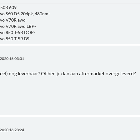
850R 609
lvo S60 D5 204pk, 480nm-
olvo V70R awd-
olvo V70R awd LBP-
lvo 850 T-5R DOP-
lvo 850 T-5R BS-
2020 16:03:31
neel) nog leverbaar? Of ben je dan aan aftermarket overgeleverd?
2020 16:23:24