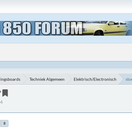
ningsboards
Techniek Algemeen
Elektrisch/Electronisch
sto
?
54
8