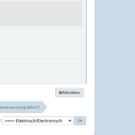
Afdrukken
oelverwarming defect?
r