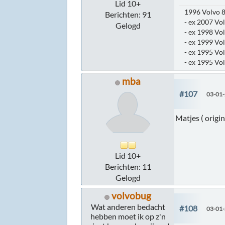
Lid 10+
1996 Volvo 
Berichten: 91
- ex 2007 Vo
Gelogd
- ex 1998 V
- ex 1999 V
- ex 1995 Vo
- ex 1995 Vo
mba
#107
03-01-
Matjes ( origi
Lid 10+
Berichten: 11
Gelogd
volvobug
Wat anderen bedacht
#108
03-01-
hebben moet ik op z'n