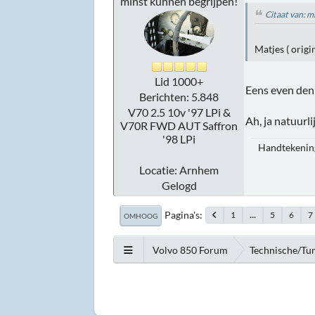
minst kunnen begrijpen!
Citaat van: 
Matjes ( orig
Lid 1000+
Eens even den
Berichten: 5.848
V70 2.5 10v '97 LPi &
Ah, ja natuurl
V70R FWD AUT Saffron
'98 LPi
Handtekening
Locatie: Arnhem
Gelogd
Pagina's
1
...
5
6
7
OMHOOG
Volvo 850 Forum
Technische/Tu