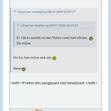
Citaat van: reneetje op 08-07-2004 19:07:17
Citaat van: fearless op 08-07-2004 18:59:10
Er rijd in zwolle nu een Volvo rond met sticker.
De mijne.
Ho ho, kan mijne ook zijn
Rene
>edit< ff tekst iets aangepast met bewijslast >/edit<