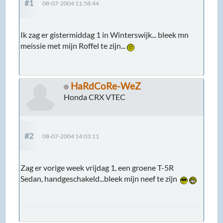
#1
08-07-2004 11:58:44
Ik zag er gistermiddag 1 in Winterswijk... bleek mn
meissie met mijn Roffel te zijn...
HaRdCoRe-WeZ
Honda CRX VTEC
#2
08-07-2004 14:03:11
Zag er vorige week vrijdag 1, een groene T-5R
Sedan, handgeschakeld...bleek mijn neef te zijn