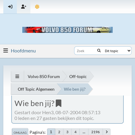
Hoofdmenu
Volvo 850 Forum
Off-topic
Off Topic Algemeen
Wie ben jij?
Wie ben jij?
Gestart door Hen3, 08-07-2004 08:57:13
0 leden en 27 gasten bekijken dit topic.
Pagina's
2
3
4
...
2196
1
OMLAAG