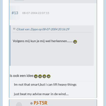
#13
08-07-2004 22:07:15
Citaat van: Zippo op 08-07-2004 20:16:29
Volgens mij kun je mij wel herkennen........
is ook een idee
Im not that smart,but i can lift heavy things
just beat my advise maar in de wind....
PJ-T5R