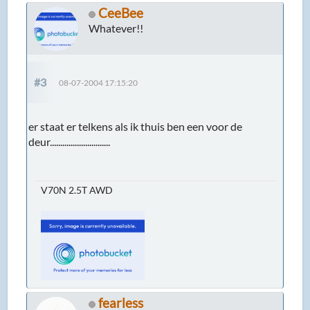
CeeBee
Whatever!!
#3
08-07-2004 17:15:20
er staat er telkens als ik thuis ben een voor de
deur.............................
V70N 2.5T AWD
fearless