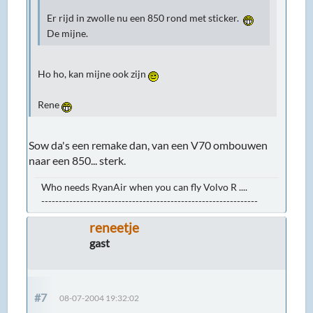
Er rijd in zwolle nu een 850 rond met sticker.
De mijne.
Ho ho, kan mijne ook zijn
Rene
Sow da's een remake dan, van een V70 ombouwen
naar een 850... sterk.
Who needs RyanAir when you can fly Volvo R ....
--------------------------------------------------------------
reneetje
gast
#7
08-07-2004 19:32:02