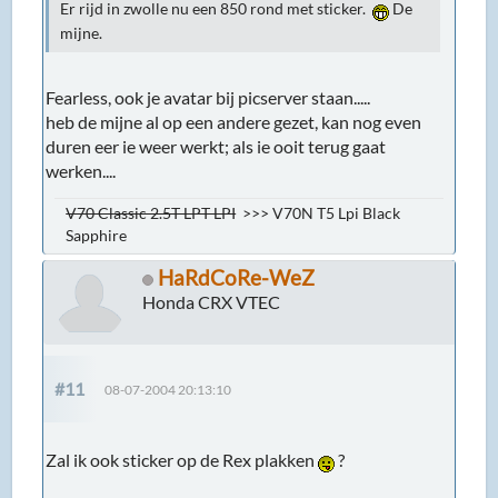
Er rijd in zwolle nu een 850 rond met sticker.
De
mijne.
Fearless, ook je avatar bij picserver staan.....
heb de mijne al op een andere gezet, kan nog even
duren eer ie weer werkt; als ie ooit terug gaat
werken....
V70 Classic 2.5T LPT LPI
>>> V70N T5 Lpi Black
Sapphire
HaRdCoRe-WeZ
Honda CRX VTEC
#11
08-07-2004 20:13:10
Zal ik ook sticker op de Rex plakken
?