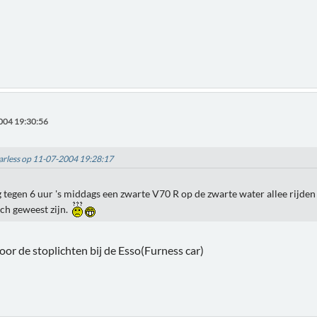
004 19:30:56
earless op 11-07-2004 19:28:17
g tegen 6 uur 's middags een zwarte V70 R op de zwarte water allee rijden
och geweest zijn.
voor de stoplichten bij de Esso(Furness car)