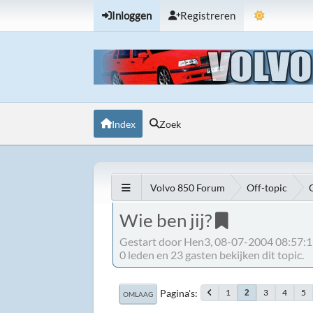
Inloggen
Registreren
Index
Zoek
Volvo 850 Forum
Off-topic
Wie ben jij?
Gestart door Hen3, 08-07-2004 08:57:
0 leden en 23 gasten bekijken dit topic.
Pagina's
1
3
4
5
2
OMLAAG