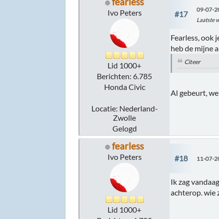
fearless
09-07-2
Ivo Peters
#17
Laatste w
Fearless, ook je
heb de mijne a
Citeer
Lid 1000+
Berichten: 6.785
Honda Civic
Al gebeurt, we
Locatie: Nederland-
Zwolle
Gelogd
fearless
Ivo Peters
#18
11-07-2
Ik zag vandaag
achterop. wie 
Lid 1000+