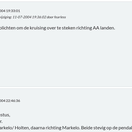
004 19:33:01
ijziging
: 11-07-2004 19:36:02 door fearless
oplichten om de kruising over te steken richting AA landen.
004 22:46:36
stus,
r.
arkelo/ Holten, daarna richting Markelo. Beide stevig op de penda