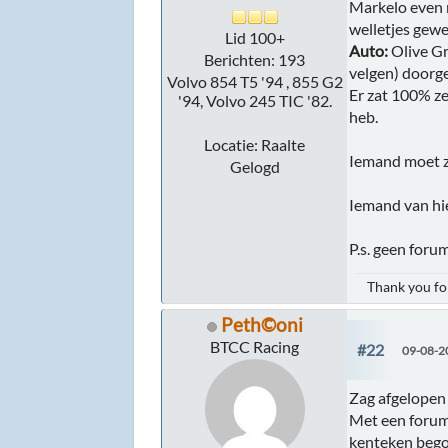
Markelo even n
welletjes gew
Lid 100+
Auto:
Olive Gr
Berichten: 193
velgen) doorge
Volvo 854 T5 '94 , 855 G2
Er zat 100% ze
'94, Volvo 245 TIC '82.
heb.
Locatie: Raalte
Iemand moet zic
Gelogd
Iemand van hi
P.s. geen forum
Thank you for
Peth©oni
BTCC Racing
#22
09-08-2
Zag afgelopen 
Met een forum
kenteken begon