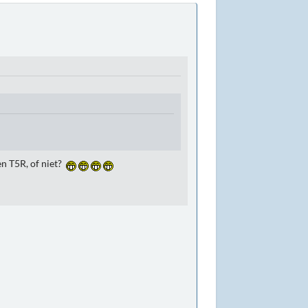
 een T5R, of niet?