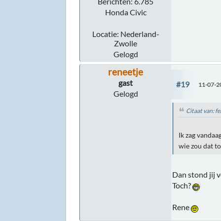
Berichten: 6.785
Honda Civic
Locatie: Nederland-
Zwolle
Gelogd
reneetje
gast
#19
11-07-2
Gelogd
Citaat van: f
Ik zag vandaa
wie zou dat t
Dan stond jij 
Toch?
Rene