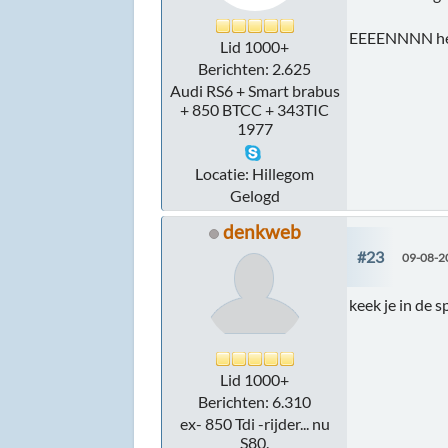
EEEENNNN hetze
Lid 1000+
Berichten: 2.625
Audi RS6 + Smart brabus
+ 850 BTCC + 343TIC
1977
Locatie: Hillegom
Gelogd
denkweb
#23
09-08-2
keek je in de s
Lid 1000+
Berichten: 6.310
ex- 850 Tdi -rijder... nu
S80.