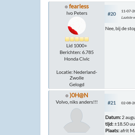
fearless
11-07-2
Ivo Peters
#20
Laatste w
Nee, bij de st
Lid 1000+
Berichten: 6.785
Honda Civic
Locatie: Nederland-
Zwolle
Gelogd
)0H@N
Volvo, niks anders!!!
#21
02-08-2
Datum:
2 augu
tijd:
±18.50 uu
Plaats:
afrit M