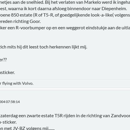
etjes aan de snelhied. Bij het verlaten van Markelo werd ik ingeha
eest, waarna ik kort daarna afsloeg binnendoor naar Diepenheim.
oene 850 estate (R of T5-R, of goedgelijkende look-a-like( volgens 
reden richting Goor.
ker een R-voorbumper op en een weggerot eindstukje aan de uitlaa
h mits hij dit leest toch herkennen lijkt mij.
er??
sticker.
 flying with Volvo.
004 07:58:14
zaterdag een zwarte estate T5R rijden in de richting van Zandvoor
-sticker.
 met JV-BZ volgens mij.......