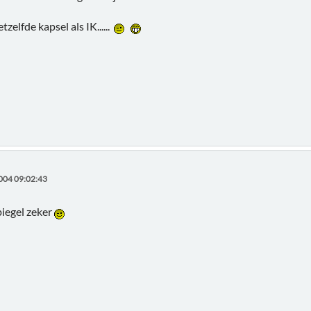
lfde kapsel als IK......
004 09:02:43
piegel zeker