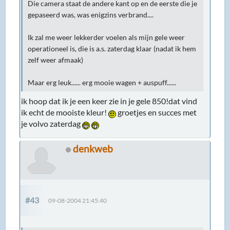
Die camera staat de andere kant op en de eerste die je
gepaseerd was, was enigzins verbrand....
Ik zal me weer lekkerder voelen als mijn gele weer
operationeel is, die is a.s. zaterdag klaar (nadat ik hem
zelf weer afmaak)
Maar erg leuk...... erg mooie wagen + auspuff......
ik hoop dat ik je een keer zie in je gele 850!dat vind
ik echt de mooiste kleur!
groetjes en succes met
je volvo zaterdag
denkweb
#43
09-08-2004 21:45:40