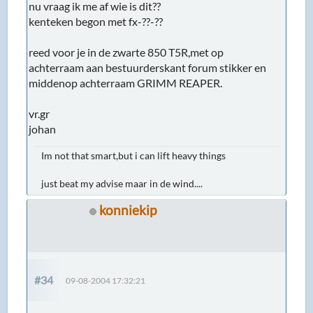
nu vraag ik me af wie is dit??
kenteken begon met fx-??-??
reed voor je in de zwarte 850 T5R,met op
achterraam aan bestuurderskant forum stikker en
middenop achterraam GRIMM REAPER.
vr.gr
johan
Im not that smart,but i can lift heavy things
just beat my advise maar in de wind....
konniekip
#34
09-08-2004 17:32:21