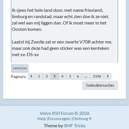
Ik sjees het hele land door, met name friesland,
limburg en randstad, maar echt zien doe ik ze niet,
zal wel aan mij liggen dan. Of ik moet meer in het
Oosten komen.
Laatst bij Zwolle zat er een zwarte V70R achter me,
maar ook deze had geen sticker was een kenteken
met xx-DS-xx
OMHOOG
Pagina's
1
2
4
5
6
...
2196
3
Gebruikersacties
Volvo 850 Forum © 2026
Help
Forumregels
Omhoog
Theme by
SMF Tricks