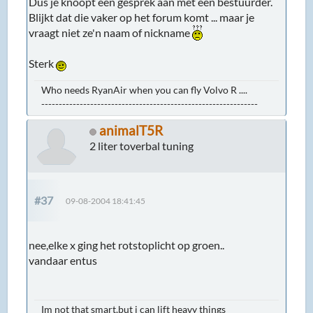
Dus je knoopt een gesprek aan met een bestuurder.
Blijkt dat die vaker op het forum komt ... maar je
vraagt niet ze'n naam of nickname
Sterk
Who needs RyanAir when you can fly Volvo R ....
--------------------------------------------------------------
animalT5R
2 liter toverbal tuning
#37
09-08-2004 18:41:45
nee,elke x ging het rotstoplicht op groen..
vandaar entus
Im not that smart,but i can lift heavy things