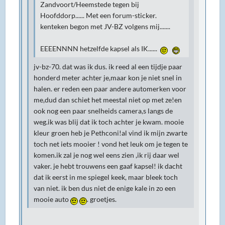
Zandvoort/Heemstede tegen bij
Hoofddorp...... Met een forum-sticker.
kenteken begon met JV-BZ volgens mij.......
EEEENNNN hetzelfde kapsel als IK......
jv-bz-70. dat was ik dus. ik reed al een tijdje paar
honderd meter achter je,maar kon je niet snel in
halen. er reden een paar andere automerken voor
me,dud dan schiet het meestal niet op met ze!en
ook nog een paar snelheids camera,s langs de
weg.ik was blij dat ik toch achter je kwam. mooie
kleur groen heb je Pethconi!al vind ik mijn zwarte
toch net iets mooier ! vond het leuk om je tegen te
komen.ik zal je nog wel eens zien ,ik rij daar wel
vaker. je hebt trouwens een gaaf kapsel! ik dacht
dat ik eerst in me spiegel keek, maar bleek toch
van niet. ik ben dus niet de enige kale in zo een
mooie auto
. groetjes.