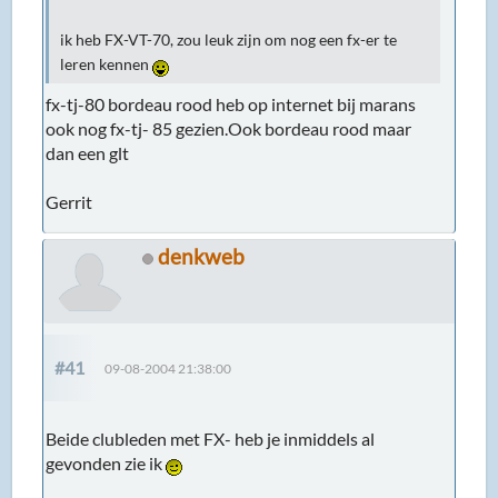
ik heb FX-VT-70, zou leuk zijn om nog een fx-er te
leren kennen
fx-tj-80 bordeau rood heb op internet bij marans
ook nog fx-tj- 85 gezien.Ook bordeau rood maar
dan een glt
Gerrit
denkweb
#41
09-08-2004 21:38:00
Beide clubleden met FX- heb je inmiddels al
gevonden zie ik