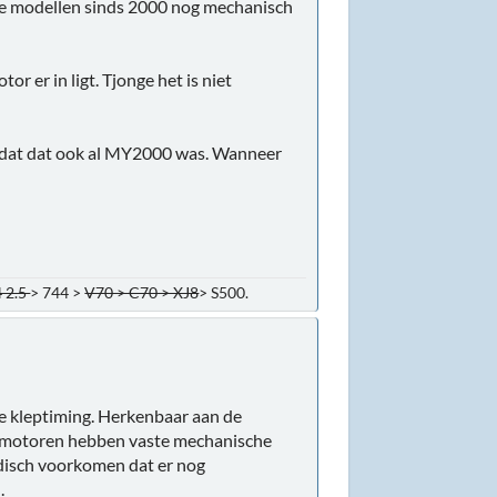
r de modellen sinds 2000 nog mechanisch
 er in ligt. Tjonge het is niet
n dat dat ook al MY2000 was. Wanneer
 2.5
> 744 >
V70 > C70 > XJ8
> S500.
le kleptiming. Herkenbaar aan de
ze motoren hebben vaste mechanische
radisch voorkomen dat er nog
.