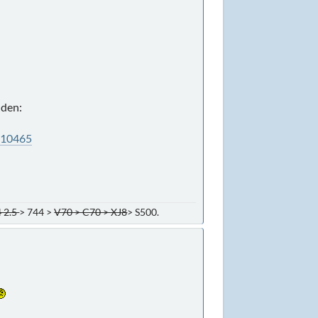
nden:
=10465
 2.5
> 744 >
V70 > C70 > XJ8
> S500.