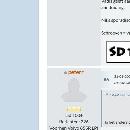
Vadis geeft aa
aanduiding.
Niks sporadisc
Schroeven = va
peterr
31-01-200
#6
Laatste wij
Citaat van: 
Lid 100+
Berichten: 226
Is het anders 
Voorhen Volvo 855R LPI