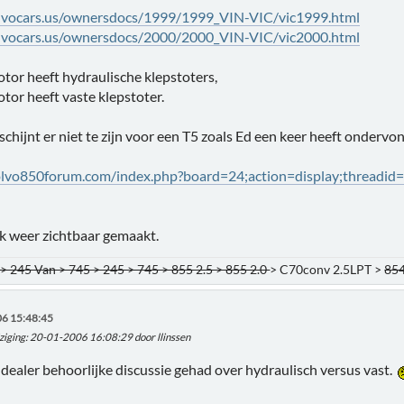
olvocars.us/ownersdocs/1999/1999_VIN-VIC/vic1999.html
olvocars.us/ownersdocs/2000/2000_VIN-VIC/vic2000.html
or heeft hydraulische klepstoters,
or heeft vaste klepstoter.
schijnt er niet te zijn voor een T5 zoals Ed een keer heeft ondervo
olvo850forum.com/index.php?board=24;action=display;threadid
nk weer zichtbaar gemaakt.
> 245 Van > 745 > 245 > 745 > 855 2.5 > 855 2.0
> C70conv 2.5LPT >
854
6 15:48:45
ziging
: 20-01-2006 16:08:29 door llinssen
dealer behoorlijke discussie gehad over hydraulisch versus vast.