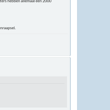
oters hebben allemaal een 2000
enraapsel.