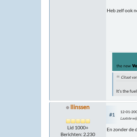
Heb zelf ook n
Citaat va
It's the fu
llinssen
12-01-200
#1
Laatste wij
Lid 1000+
En zonder de d
Berichten: 2.230