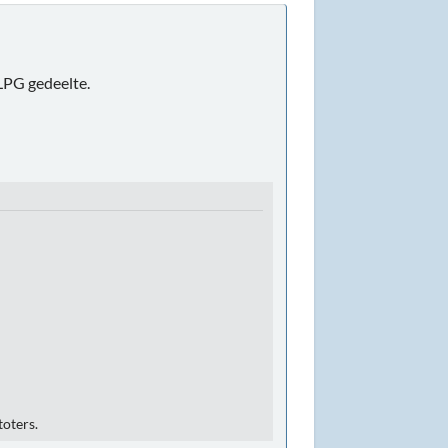
 LPG gedeelte.
toters.