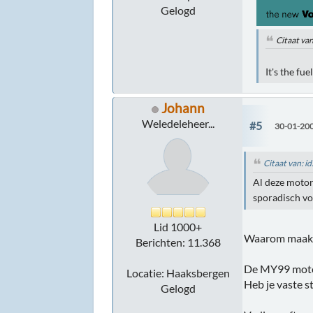
Gelogd
Citaat va
It's the fu
Johann
Weledeleheer...
#5
30-01-200
Citaat van: 
Al deze motor
sporadisch vo
Lid 1000+
Waarom maak j
Berichten: 11.368
De MY99 motor
Locatie: Haaksbergen
Heb je vaste s
Gelogd