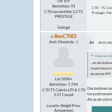
Lid 10+
Berichten: 91
C70 - T5. Co
C70 convertible 2.3 T5
Prologic. Pa
PRESTIGE
Gelogd
BenC70ES
Anti-Diesel.de :-)
#4
30-01-200
Citaat van: 
...en de bobi
inspectieschr
de eerste MY
Lid 1000+
Berichten: 7.794
Die bobines b
C70 T5 Cabrio LPI & C70
torxschroeven
2.5T Coupé
Als je de schro
Locatie: België Prov.
Antwerpen