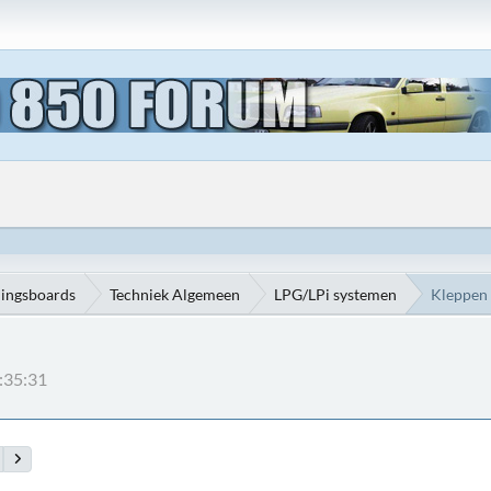
ningsboards
Techniek Algemeen
LPG/LPi systemen
Kleppen
:35:31