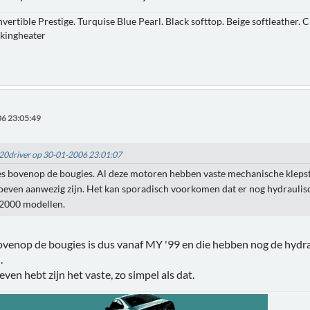
nvertible Prestige. Turquise Blue Pearl. Black softtop. Beige softleather
rkingheater
6 23:05:49
id20driver op 30-01-2006 23:01:07
nes bovenop de bougies. Al deze motoren hebben vaste mechanische klepsto
oeven aanwezig zijn. Het kan sporadisch voorkomen dat er nog hydraulisc
 2000 modellen.
ovenop de bougies is dus vanaf MY '99 en die hebben nog de hydra
.
even hebt zijn het vaste, zo simpel als dat.