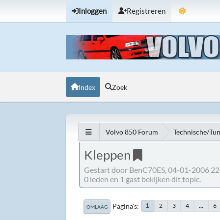
Inloggen
Registreren
Index
Zoek
Volvo 850 Forum
Technische/Tu
Kleppen
Gestart door BenC70ES, 04-01-2006 22
0 leden en 1 gast bekijken dit topic.
Pagina's
2
3
4
...
6
1
OMLAAG