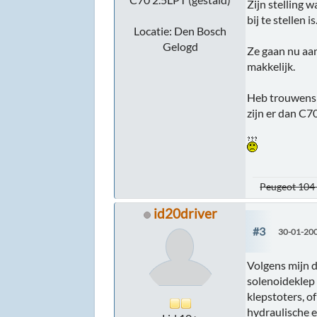
Zijn stelling 
bij te stellen is
Locatie: Den Bosch
Gelogd
Ze gaan nu aan
makkelijk.
Heb trouwens 
zijn er dan C7
Peugeot 104 
id20driver
#3
30-01-200
Volgens mijn d
solenoideklep
klepstoters, o
hydraulische 