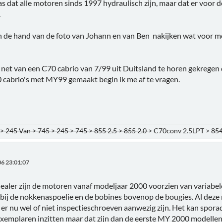
was dat alle motoren sinds 1997 hydraulisch zijn, maar dat er voo
.
 de hand van de foto van Johann en van Ben nakijken wat voor motor
net van een C70 cabrio van 7/99 uit Duitsland te horen gekrege
0 cabrio's met MY99 gemaakt begin ik me af te vragen.
> 245 Van > 745 > 245 > 745 > 855 2.5 > 855 2.0
> C70conv 2.5LPT >
854
6 23:01:07
ealer zijn de motoren vanaf modeljaar 2000 voorzien van variabe
 bij de nokkenaspoelie en de bobines bovenop de bougies. Al de
f er nu wel of niet inspectieschroeven aanwezig zijn. Het kan spo
exemplaren inzitten maar dat zijn dan de eerste MY 2000 modellen