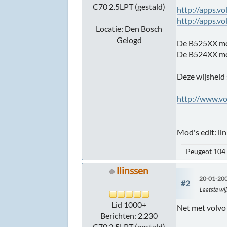
C70 2.5LPT (gestald)
http://apps.v
http://apps.v
Locatie: Den Bosch
Gelogd
De B525XX mot
De B524XX mot
Deze wijsheid 
http://www.v
Mod's edit: li
Peugeot 104 
llinssen
20-01-200
#2
Laatste wij
Lid 1000+
Net met volvo 
Berichten: 2.230
C70 2.5LPT (gestald)