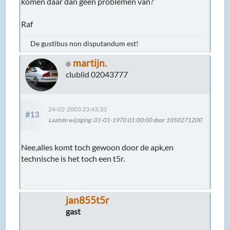
komen daar dan geen problemen van?
Raf
De gustibus non disputandum est!
martijn.
clublid 02043777
24-02-2003 23:43:33
#13
Laatste wijziging
: 01-01-1970 01:00:00 door 1050271200
Nee,alles komt toch gewoon door de apk,en
technische is het toch een t5r.
jan855t5r
gast