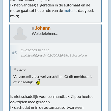
Ik heb vandaag al gereden in de automaat en de
meter gaat tot het einde van de
meter.Is
dat goed.
mvrg
Johann
Weledeleheer...
24-02-2003 20:35:18
#5
Laatste wijziging
: 24-02-2003 20:36:18 door Johann
Citeer
Volgens mij zit er wel verschil in! Of dit merkbaar is
of schadelijk...
Is niet schadelijk voor een handbak, Zippo heeft er
ook tijden mee gereden.
Ik dacht dat er in de automaat software een