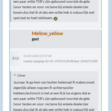
een paar witte T5R's zijn gebouwd voordat de gele
(voor testen en voor reclame bij enkele dealers)er
kwam.dus dat ik straks een witte heb is natuurlijk wel
speciaal en heel zeldzaam.
Mellow_yellow
gast
24-02-2003 22:57:08
#10
Laatste wijziging
: 01-01-1970 01:00:00 door 1050271200
Citeer
Ja,maar ik ga hem van buiten helemaal R maken,moet
eigenlijk alleen nog een R-achterspoiler
hebben,technisch is het al een R,ik las ergens dat er
een paar witte T5R's zijn gebouwd voordat de gele
(voor testen en voor reclame bij enkele dealers)er
kwam.dus dat ik straks een witte heb is natuurlijk wel