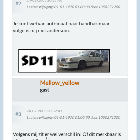
24-02-2003 20:27:40
#2
Laatste wijziging
: 01-01-1970 01:00:00 door 1050271200
Je kunt wel van automaat naar handbak maar
volgens mij niet andersom.
Mellow_yellow
gast
24-02-2003 20:32:41
#3
Laatste wijziging
: 01-01-1970 01:00:00 door 1050271200
Volgens mij zit er wel verschil in! Of dit merkbaar is