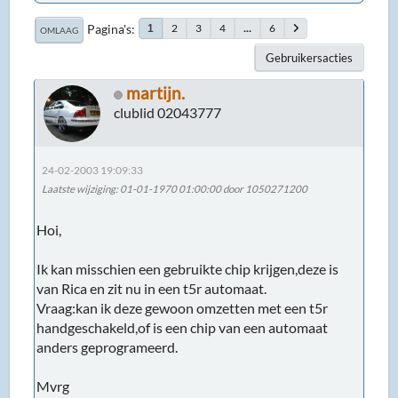
Pagina's
2
3
4
...
6
1
OMLAAG
Gebruikersacties
martijn.
clublid 02043777
24-02-2003 19:09:33
Laatste wijziging
: 01-01-1970 01:00:00 door 1050271200
Hoi,
Ik kan misschien een gebruikte chip krijgen,deze is
van Rica en zit nu in een t5r automaat.
Vraag:kan ik deze gewoon omzetten met een t5r
handgeschakeld,of is een chip van een automaat
anders geprogrameerd.
Mvrg