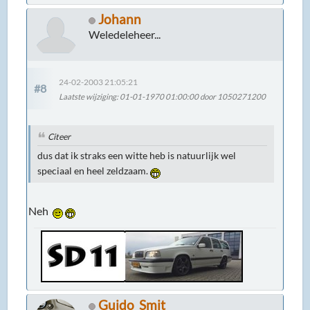
Johann
Weledeleheer...
24-02-2003 21:05:21
#8
Laatste wijziging
: 01-01-1970 01:00:00 door 1050271200
Citeer
dus dat ik straks een witte heb is natuurlijk wel
speciaal en heel zeldzaam.
Neh
Guido_Smit