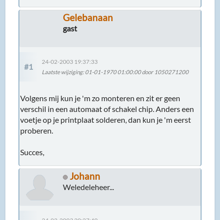
Gelebanaan
gast
24-02-2003 19:37:33
#1
Laatste wijziging
: 01-01-1970 01:00:00 door 1050271200
Volgens mij kun je 'm zo monteren en zit er geen
verschil in een automaat of schakel chip. Anders een
voetje op je printplaat solderen, dan kun je 'm eerst
proberen.
Succes,
Johann
Weledeleheer...