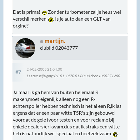
Dat is prima!
Zonder turbometer zal je heus wel
verschil merken
. Is je auto dan een GLT van
orgine?
martijn.
clublid 02043777
24-02-2003 21:04:00
#7
Laatste wijziging
: 01-01-1970 01:00:00 door 1050271200
Ja,maar ik ga hem van buiten helemaal R
maken,moet eigenlijk alleen nog een R-
achterspoiler hebben,technisch is het al een R,ik las
ergens dat er een paar witte T5R's zijn gebouwd
voordat de gele (voor testen en voor reclame bij
enkele dealers)er kwam.dus dat ik straks een witte
heb is natuurlijk wel speciaal en heel zeldzaam.