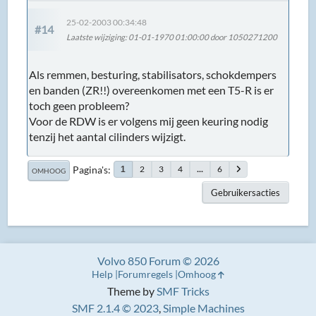
25-02-2003 00:34:48
#14
Laatste wijziging
: 01-01-1970 01:00:00 door 1050271200
Als remmen, besturing, stabilisators, schokdempers
en banden (ZR!!) overeenkomen met een T5-R is er
toch geen probleem?
Voor de RDW is er volgens mij geen keuring nodig
tenzij het aantal cilinders wijzigt.
Pagina's
2
3
4
...
6
1
OMHOOG
Gebruikersacties
Volvo 850 Forum © 2026
Help
Forumregels
Omhoog
Theme by
SMF Tricks
SMF 2.1.4 © 2023
,
Simple Machines