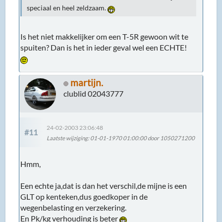
speciaal en heel zeldzaam.
Is het niet makkelijker om een T-5R gewoon wit te
spuiten? Dan is het in ieder geval wel een ECHTE!
martijn.
clublid 02043777
24-02-2003 23:06:48
#11
Laatste wijziging
: 01-01-1970 01:00:00 door 1050271200
Hmm,
Een echte ja,dat is dan het verschil,de mijne is een
GLT op kenteken,dus goedkoper in de
wegenbelasting en verzekering.
En Pk/kg verhouding is beter