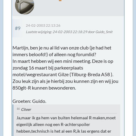
24-02-2003 22:13:26
#9
Laatste wijziging
: 24-02-2003 22:18:29 door Guido_Smit
Martijn, ben je nu al lid van onze club (je had het
immers beloofd!) of alleen nog forumlid?
In maart hebben wij een mini meeting. Deze is op
zondag 16 maart bij parkeerplaats
motel/wegrestaurant Gilze (Tilburg-Breda A58 ).
Zou leuk zijn als je hierbij zou kunnen zijn en wij jou
850glt-R kunnen bewonderen.
Groeten: Guido.
Citeer
Ja,maar ik ga hem van buiten helemaal R maken,moet
eigenlijk alleen nog een R-achterspoiler
hebben,technisch is het al een R,ik las ergens dat er