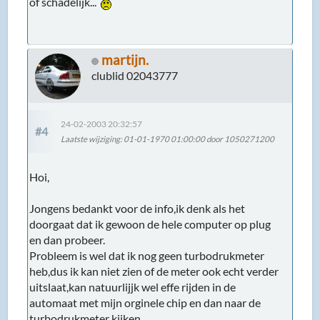
of schadelijk...
martijn.
clublid 02043777
24-02-2003 20:32:57
#4
Laatste wijziging
: 01-01-1970 01:00:00 door 1050271200
Hoi,
Jongens bedankt voor de info,ik denk als het
doorgaat dat ik gewoon de hele computer op plug
en dan probeer.
Probleem is wel dat ik nog geen turbodrukmeter
heb,dus ik kan niet zien of de meter ook echt verder
uitslaat,kan natuurlijjk wel effe rijden in de
automaat met mijn orginele chip en dan naar de
turbodrukmeter kijken.