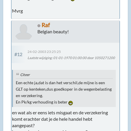
Mvrg
Raf
Belgian beauty!
24-02-2003 23:25:25
#12
Laatste wijziging
: 01-01-1970 01:00:00 door 1050271200
Citeer
Een echte ja,dat is dan het verschil,de mijne is een
GLT op kenteken,dus goedkoper in de wegenbelasting
en verzekering.
En Pk/kg verhouding is beter
en wat als er eens iets misgaat en de verzekering
komt erachter dat je de hele handel hebt
aangepast?