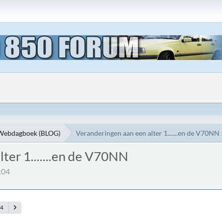
Webdagboek (BLOG)
Veranderingen aan een alter 1.......en de V70NN
ter 1.......en de V70NN
:04
04