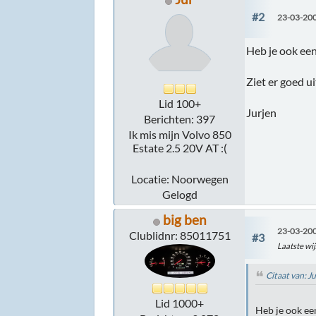
#2
23-03-200
Heb je ook ee
Ziet er goed ui
Lid 100+
Jurjen
Berichten: 397
Ik mis mijn Volvo 850
Estate 2.5 20V AT :(
Locatie: Noorwegen
Gelogd
big ben
23-03-200
Clublidnr: 85011751
#3
Laatste wij
Citaat van: J
Lid 1000+
Heb je ook e