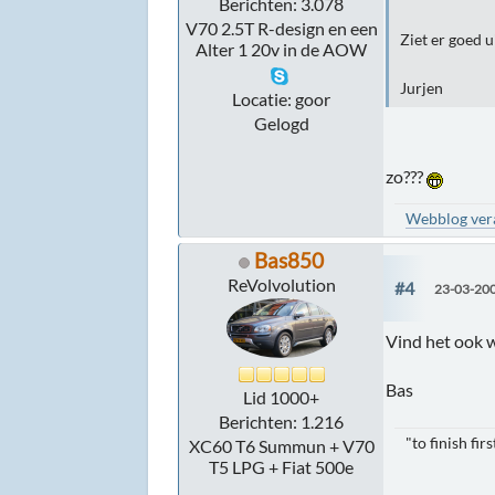
Berichten: 3.078
V70 2.5T R-design en een
Ziet er goed ui
Alter 1 20v in de AOW
Jurjen
Locatie: goor
Gelogd
zo???
Webblog veran
Bas850
ReVolvolution
#4
23-03-200
Vind het ook 
Bas
Lid 1000+
Berichten: 1.216
"to finish firs
XC60 T6 Summun + V70
T5 LPG + Fiat 500e