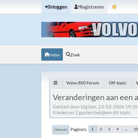
Inloggen
Registreren
Index
Zoek
Volvo 850 Forum
Off-topic
Veranderingen aan een al
Gestart door big ben, 23-03-2006 19:35
0 leden en 2 gasten bekijken dit topic.
Pagina's
2
3
4
...
1
1
OMLAAG