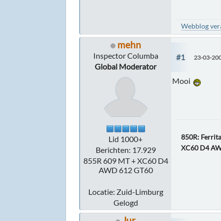
Webblog veran
mehn
Inspector Columba
#1
23-03-200
Global Moderator
Mooi
850R: Ferrita
Lid 1000+
XC60 D4 A
Berichten: 17.929
855R 609 MT + XC60 D4
AWD 612 GT60
Locatie: Zuid-Limburg
Gelogd
Jur