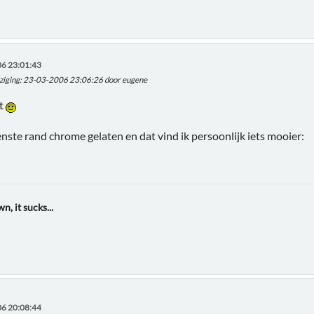
6 23:01:43
ziging
: 23-03-2006 23:06:26 door eugene
it
enste rand chrome gelaten en dat vind ik persoonlijk iets mooier:
wn, it sucks...
6 20:08:44