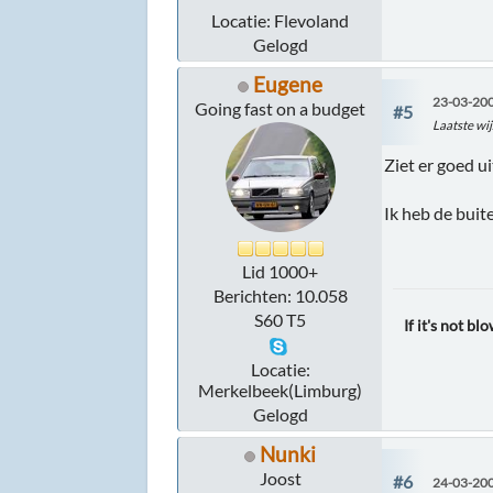
Locatie: Flevoland
Gelogd
Eugene
23-03-200
Going fast on a budget
#5
Laatste wij
Ziet er goed u
Ik heb de buit
Lid 1000+
Berichten: 10.058
S60 T5
If it's not blo
Locatie:
Merkelbeek(Limburg)
Gelogd
Nunki
Joost
#6
24-03-200