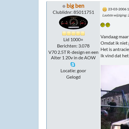
big ben
23-03-2006 1
Clublidnr: 85011751
Laatste wijziging
:
Vandaag maar e
Lid 1000+
Omdat ik niet g
Berichten: 3.078
Het is antraci
V70 2.5T R-design en een
Ik vind dat he
Alter 1 20v in de AOW
Locatie: goor
Gelogd