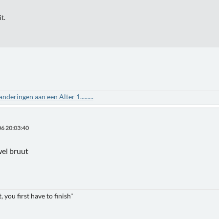
t.
deringen aan een Alter 1.........
6 20:03:40
wel bruut
t, you first have to finish"