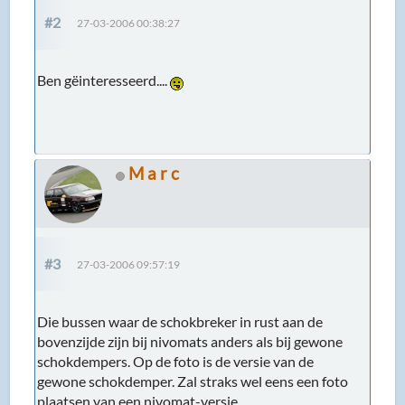
#2
27-03-2006 00:38:27
Ben gëinteresseerd....
M a r c
#3
27-03-2006 09:57:19
Die bussen waar de schokbreker in rust aan de
bovenzijde zijn bij nivomats anders als bij gewone
schokdempers. Op de foto is de versie van de
gewone schokdemper. Zal straks wel eens een foto
plaatsen van een nivomat-versie.