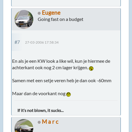
Eugene
Going fast on a budget
#7
27-03-2006 17:58:34
En als je een KW look a like wil, kun je hiermee de
achterkant ook nog 2 cm lager krijgen.
Samen met een setje veren heb je dan ook -60mm
Maar dan de voorkant nog
If it's not blown, it sucks...
M a r c