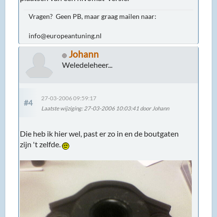
Vragen? Geen PB, maar graag mailen naar:
info@europeantuning.nl
Johann
Weledeleheer...
27-03-2006 09:59:17
#4
Laatste wijziging
: 27-03-2006 10:03:41 door Johann
Die heb ik hier wel, past er zo in en de boutgaten
zijn 't zelfde.