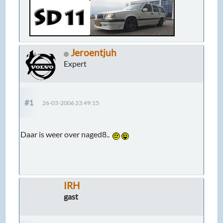
Jeroentjuh
Expert
#1
26-03-2006 23:49:15
Daar is weer over naged8..
IRH
gast