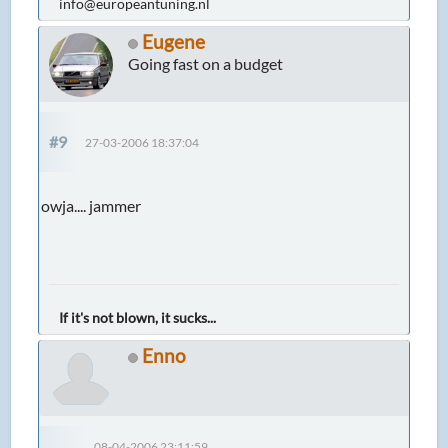
info@europeantuning.nl
Eugene
Going fast on a budget
#9
27-03-2006 18:37:04
owja.... jammer
If it's not blown, it sucks...
Enno
08-04-2006 23:11:59