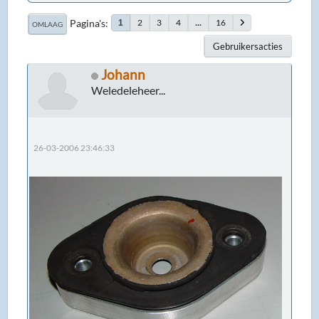
Pagina's
2
3
4
...
16
1
OMLAAG
Gebruikersacties
Johann
Weledeleheer...
26-03-2006 23:46:33