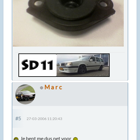
M a r c
#5
27-03-2006 11:20:43
Je bent me dus net voor