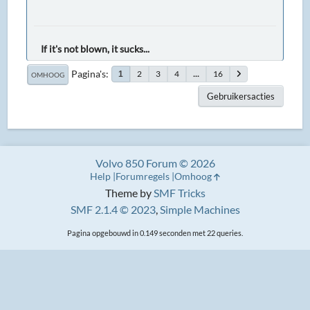
If it's not blown, it sucks...
Pagina's
2
3
4
...
16
1
OMHOOG
Gebruikersacties
Volvo 850 Forum © 2026
Help
Forumregels
Omhoog
Theme by
SMF Tricks
SMF 2.1.4 © 2023
,
Simple Machines
Pagina opgebouwd in 0.149 seconden met 22 queries.