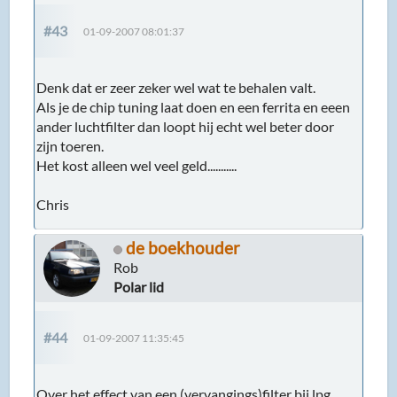
#43
01-09-2007 08:01:37
Denk dat er zeer zeker wel wat te behalen valt.
Als je de chip tuning laat doen en een ferrita en eeen
ander luchtfilter dan loopt hij echt wel beter door
zijn toeren.
Het kost alleen wel veel geld...........
Chris
de boekhouder
Rob
Polar lid
#44
01-09-2007 11:35:45
Over het effect van een (vervangings)filter bij lpg