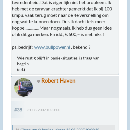
tevredenheid. Dat is eigenlijk niet het probleem. Ik
heb met de caravan erachter gemerkt dat ik bij 100
kmpu. vaak terug moet naar de 4e versnelling om
nog wat te kunnen doen. Dus ik dacht iets meer
koppel............... Maar nogmaals, ik heb dus geen idee
of ik dit ga merken. En idd., € 600,= is niet niks !
ps. bedrijf :
www.bullpower.nl
. bekend ?
Wie rustig blijft in panieksituaties, is traag van
begrip.
(dd.)
Robert Haven
#38
31-08-2007 10:31:00
Citaat van: de boekhouder op 31-08-2007 10:05:30