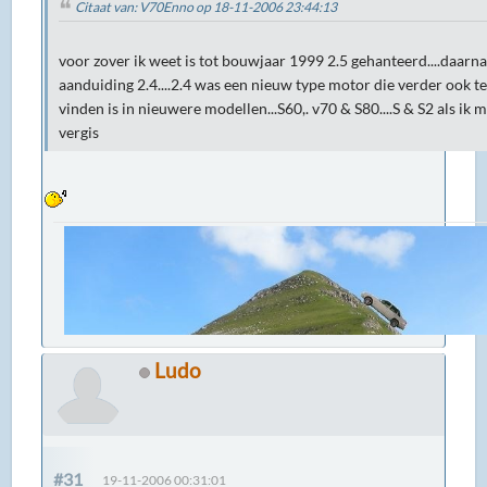
Citaat van: V70Enno op 18-11-2006 23:44:13
voor zover ik weet is tot bouwjaar 1999 2.5 gehanteerd....daarna
aanduiding 2.4....2.4 was een nieuw type motor die verder ook te
vinden is in nieuwere modellen...S60,. v70 & S80....S & S2 als ik m
vergis
Ludo
#31
19-11-2006 00:31:01