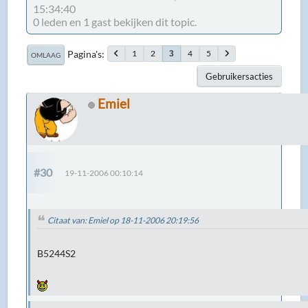
15:34:40
0 leden en 1 gast bekijken dit topic.
Pagina's
1
2
4
5
3
OMLAAG
Gebruikersacties
Emiel
#30
19-11-2006 00:10:14
Citaat van: Emiel op 18-11-2006 20:19:56
B5244S2