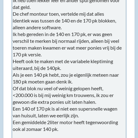
Ik heb toen lekker leer en ander spul genomen voor
dat geld.
De chef monteur toen, vertelde mij dat alles
identiek was tussen de 140 en de 170 pk blokken,
alleen andere software.
Ik heb gereden in de 140 en 170 pk, er was geen
verschil te merken bij normaal rijden, alleen bij veel
toeren maken kwamen er wat meer ponies vrij bij de
170 pk versie.
Heeft ook te maken met de variabele kleptiming
uiteraard, bij de 140pk.
Als je een 140 pk hebt, zou je eigenlijk meteen naar
180 pk moeten gaan denk ik.
Of dat blok nu veel of weinig gelopen heeft,
<200.000 is bij mij weinig km trouwens, ik zou er
gewoon die extra ponies uit laten halen.
Een 140 of 170 pk is al niet een supersnelle wagen
van huisuit, laten we eerlijk zijn.
Een gemiddelde 2liter motor heeft tegenwoording
ook al zomaar 140 pk.