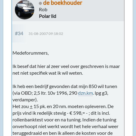
de boekhouder
Rob
Polar lid
#34
31-08-2007 09:18:02
Medeforummers,
Ik besef dat hier al zeer veel over geschreven is maar
net niet specifiek wat ik wil weten.
Ik heb een bedrijf gevonden dat mijn 850 wil tunen
(via OBD; 2,5 ltr. 10v 1996, 290
dzn.km
. lpg g3,
verdamper).
Het zou
+
15 pk. en 20 nm. moeten opleveren. De
prijs vind ik redelijk stevig - € 598,= - ; dit is incl.
rollenbanktest voor en na tuning. Indien de tuning
onverhoopt niet werkt wordt het hele verhaal weer
teruggedraaid en ben ik alleen de kosten voor de