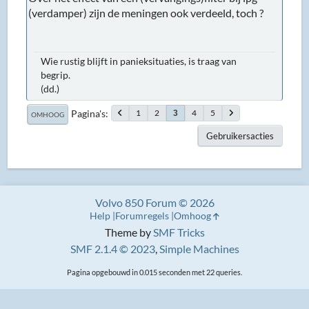
(verdamper) zijn de meningen ook verdeeld, toch ?
Wie rustig blijft in panieksituaties, is traag van
begrip.
(dd.)
Pagina's
1
2
4
5
3
OMHOOG
Gebruikersacties
Volvo 850 Forum © 2026
Help
Forumregels
Omhoog
Theme by
SMF Tricks
SMF 2.1.4 © 2023
,
Simple Machines
Pagina opgebouwd in 0.015 seconden met 22 queries.