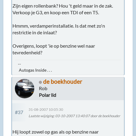
Zijn eigen rollenbank? Hou 't geld maar in de zak.
Verkoop je G3, en koop een TDI of een T5.
Hmmm, verdamperinstallatie. Is dat met zo'n
restrictie in de inlaat?
Overigens, loopt 'ie op benzine wel naar
tevredenheid?
--
Autogas Inside . . .
de boekhouder
Rob
Polar lid
31-08-2007 10:05:30
#37
Laatste wijziging
: 03-10-2007 13:40:07 door de boekhouder
Hij loopt zowel op gas als op benzine naar