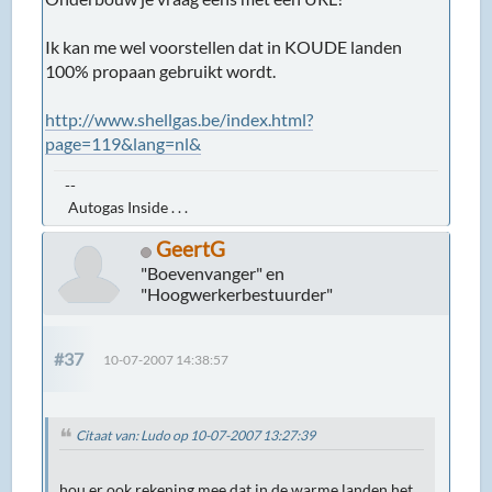
Ik kan me wel voorstellen dat in KOUDE landen
100% propaan gebruikt wordt.
http://www.shellgas.be/index.html?
page=119&lang=nl&
--
Autogas Inside . . .
GeertG
"Boevenvanger" en
"Hoogwerkerbestuurder"
#37
10-07-2007 14:38:57
Citaat van: Ludo op 10-07-2007 13:27:39
hou er ook rekening mee dat in de warme landen het