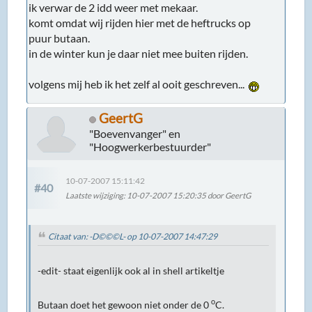
ik verwar de 2 idd weer met mekaar.
komt omdat wij rijden hier met de heftrucks op
puur butaan.
in de winter kun je daar niet mee buiten rijden.
volgens mij heb ik het zelf al ooit geschreven...
GeertG
"Boevenvanger" en
"Hoogwerkerbestuurder"
10-07-2007 15:11:42
#40
Laatste wijziging
: 10-07-2007 15:20:35 door GeertG
Citaat van: -D©©©L- op 10-07-2007 14:47:29
-edit- staat eigenlijk ook al in shell artikeltje
o
Butaan doet het gewoon niet onder de 0
C.