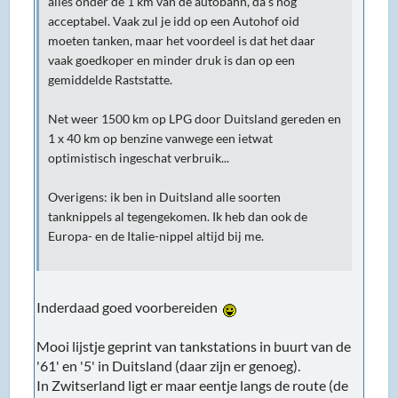
alles onder de 1 km van de autobahn, da's nog
acceptabel. Vaak zul je idd op een Autohof oid
moeten tanken, maar het voordeel is dat het daar
vaak goedkoper en minder druk is dan op een
gemiddelde Raststatte.
Net weer 1500 km op LPG door Duitsland gereden en
1 x 40 km op benzine vanwege een ietwat
optimistisch ingeschat verbruik...
Overigens: ik ben in Duitsland alle soorten
tanknippels al tegengekomen. Ik heb dan ook de
Europa- en de Italie-nippel altijd bij me.
Inderdaad goed voorbereiden
Mooi lijstje geprint van tankstations in buurt van de
'61' en '5' in Duitsland (daar zijn er genoeg).
In Zwitserland ligt er maar eentje langs de route (de