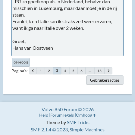
LPG zo goedkoop als in Nederland, behalve dan
misschien in Luxemburg, maar daar moet je in de rij
staan.
Frankrijk en Italie kan ik straks zelf weer ervaren,
want ik ga naar Italie over 2 weken.
Groet,
Hans van Oostveen
OMHOOG
Pagina's
1
2
4
5
6
...
13
3
Gebruikersacties
Volvo 850 Forum © 2026
Help
Forumregels
Omhoog
Theme by
SMF Tricks
SMF 2.1.4 © 2023
,
Simple Machines