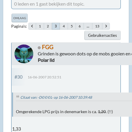
0 leden en 1 gast bekijken dit topic.
OMLAAG
Pagina's
1
2
4
5
6
...
13
3
Gebruikersacties
FGG
Grinden is gewoon dots op de mobs gooien en 
Polar lid
#30
16-06-2007 20:52:51
Citaat van: -D©©©L- op 16-06-2007 10:39:48
Omgerekende LPG prijs in denemarken is ca.
1,20
. (!!)
1,33