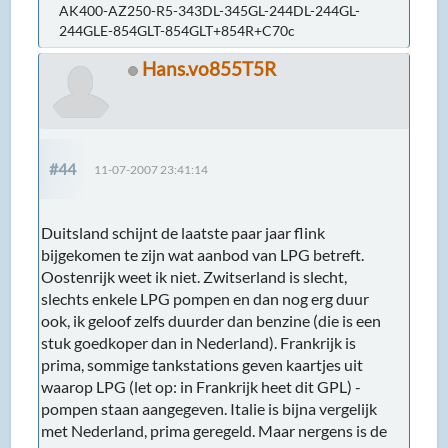
AK400-AZ250-R5-343DL-345GL-244DL-244GL-
244GLE-854GLT-854GLT+854R+C70c
Hans.vo855T5R
#44
11-07-2007 23:41:14
Duitsland schijnt de laatste paar jaar flink
bijgekomen te zijn wat aanbod van LPG betreft.
Oostenrijk weet ik niet. Zwitserland is slecht,
slechts enkele LPG pompen en dan nog erg duur
ook, ik geloof zelfs duurder dan benzine (die is een
stuk goedkoper dan in Nederland). Frankrijk is
prima, sommige tankstations geven kaartjes uit
waarop LPG (let op: in Frankrijk heet dit GPL) -
pompen staan aangegeven. Italie is bijna vergelijk
met Nederland, prima geregeld. Maar nergens is de