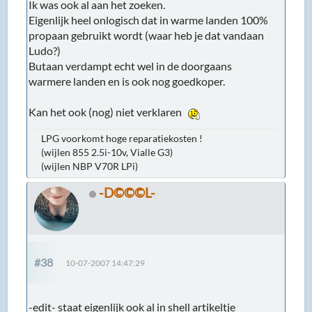
Ik was ook al aan het zoeken.
Eigenlijk heel onlogisch dat in warme landen 100%
propaan gebruikt wordt (waar heb je dat vandaan
Ludo?)
Butaan verdampt echt wel in de doorgaans
warmere landen en is ook nog goedkoper.
Kan het ook (nog) niet verklaren
LPG voorkomt hoge reparatiekosten !
(wijlen 855 2.5i-10v, Vialle G3)
(wijlen NBP V70R LPi)
-D©©©L-
#38
10-07-2007 14:47:29
-edit- staat eigenlijk ook al in shell artikeltje