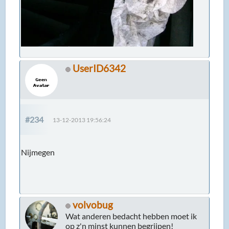
UserID6342
#234
13-12-2013 19:56:24
Nijmegen
volvobug
Wat anderen bedacht hebben moet ik
op z'n minst kunnen begrijpen!