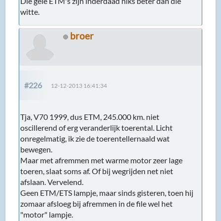
Die gele ETM's zijn inderdaad niks beter dan die
witte.
broer
#226
12-12-2013 16:41:34
Tja, V70 1999, dus ETM, 245.000 km. niet
oscillerend of erg veranderlijk toerental. Licht
onregelmatig, ik zie de toerentellernaald wat
bewegen.
Maar met afremmen met warme motor zeer lage
toeren, slaat soms af. Of bij wegrijden net niet
afslaan. Vervelend.
Geen ETM/ETS lampje, maar sinds gisteren, toen hij
zomaar afsloeg bij afremmen in de file wel het
"motor" lampje.