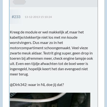
#233
13-12-2013 15:10:24
Kreeg de module er wel makkelijk af, maar het
kabeltje/stekkertje niet los met mn koude
worstvingers. Dus maar zo in het
motorcompartiment schoongemaakt. Veel vieze
zwarte meuk aldaar. Testrit ging super, geen drop in
toeren bij afremmen meer, check engine lampje ook
uit. Even een tijdje afwachten tot de boel weer is
ingeregeld, hopelijk keert het dan evengoed niet
meer terug.
@Dirk342: waar in NL doe jij dat?