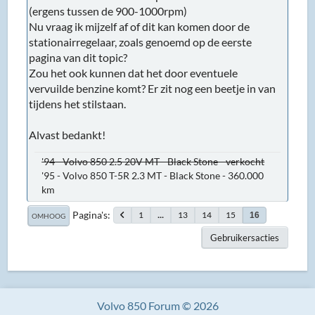
(ergens tussen de 900-1000rpm)
Nu vraag ik mijzelf af of dit kan komen door de
stationairregelaar, zoals genoemd op de eerste
pagina van dit topic?
Zou het ook kunnen dat het door eventuele
vervuilde benzine komt? Er zit nog een beetje in van
tijdens het stilstaan.
Alvast bedankt!
'94 - Volvo 850 2.5 20V MT - Black Stone - verkocht
'95 - Volvo 850 T-5R 2.3 MT - Black Stone - 360.000
km
Pagina's
1
...
13
14
15
16
OMHOOG
Gebruikersacties
Volvo 850 Forum © 2026