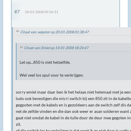
#7
20-01-2008 09:56:31
Citaat van: wepster op 20-01-2008 01:38:47
Citaat van: Emiel op 13-01-2008 18:24:47
Let op...850 is niet hetzelfde.
Wel veel los spul voor te verkrijgen.
sorry emiel maar daar ben ik het helaas niet helemaal met je eens
ludo ook bevestigen die micri switch bij een 850 zit in de kabe
gegpoten met de kabels en is gezoldeers aan de switch zelf dis d
net de zelfde vinden en die dan ook weer er asan solderen want 
gaat niet omdat de kabel in de tulle door de deur mee gegoten in 
zit.
of die switch los te verkrijgen is dat weet ik zo niet daar is vadi