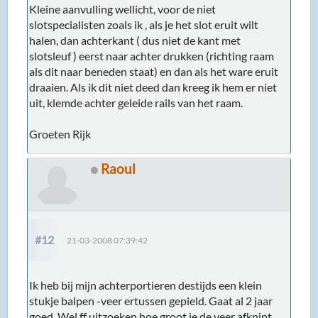
Kleine aanvulling wellicht, voor de niet
slotspecialisten zoals ik , als je het slot eruit wilt
halen, dan achterkant ( dus niet de kant met
slotsleuf ) eerst naar achter drukken (richting raam
als dit naar beneden staat) en dan als het ware eruit
draaien. Als ik dit niet deed dan kreeg ik hem er niet
uit, klemde achter geleide rails van het raam.
Groeten Rijk
Raoul
#12
21-03-2008 07:39:42
Ik heb bij mijn achterportieren destijds een klein
stukje balpen -veer ertussen gepield. Gaat al 2 jaar
goed. Wel ff uitzoeken hoe groot je de veer afknipt.