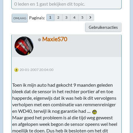
0 leden en 1 gast bekijken dit topic.
Pagina's
2
3
4
5
1
OMLAAG
Gebruikersacties
MaxieS70
20-01-2007 20:04:00
Toen ik mijn auto had gekocht 9 maanden geleden
bleek dat de sensor in het rechter portier af en toe
happerde, eigenwijs dat ik was heb ik dit vervolgens
verholpen met een combinatie van remmenreiniger
en WD40, terwijl ik nog garantie had ....
Maar goed het probleem is al die tijd weg geweest
en afgelopen week begon de sensor opeens wel heel
moeilijk te doen. Dus heb ik besloten om het dit