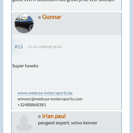
Gunnar
#13
21-03-2008 08:36:03
Super howto
www.medusa-motorsports.be
winnoc@medusa-motorsports.com
+32488868381
irian paul
peugeot expert, volvo kenner