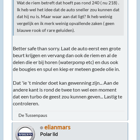
Wat de riem betreft dat hoeft pas rond 240 ( nu 218) .
Ik heb wel het idee dat de auto sneller zou kunnen dat
dat hij nu is. Maar waar aan dat ligt? Ik heb weinig
vergelijk en ik merk weinig opvallende zaken ( geen
blauwe rook of rare geluiden).
Better safe than sorry. Laat de auto eerst een grote
beurt krijgen en vervang dan ook de riem en al de
delen die er bij horen (waterpomp etc) en dus ook
de bougies en spul en kiep er meteen goede olie in.
Dat 'ie 't minder doet kan gewenning zijn... Aan de
andere kant is rond de twee ton wel een moment
dat een turbo de geest zou kunnen geven... Lastig te
controleren.
De Tussenpaus
elianmars
Polar lid