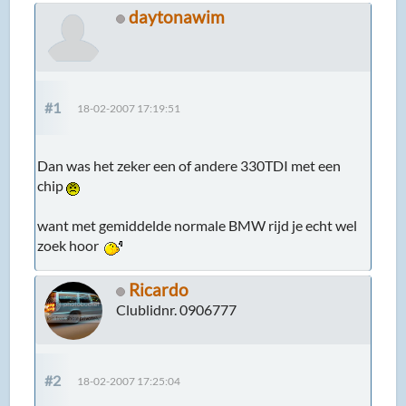
daytonawim
#1
18-02-2007 17:19:51
Dan was het zeker een of andere 330TDI met een
chip
want met gemiddelde normale BMW rijd je echt wel
zoek hoor
Ricardo
Clublidnr. 0906777
#2
18-02-2007 17:25:04