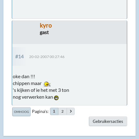
kyro
gast
#14
20-02-2007 00:27:46
oke dan !!!
chippen maar
's kijken of ie het met 3 ton
nog verwerken kan
Pagina's
2
1
OMHOOG
Gebruikersacties