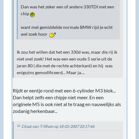
Dan was het zeker een of andere 330TDI met een
chip
want met gemiddelde normale BMW rijd je echt
wel zoek hoor
Ik zou het willen dat het een 330d was, maar die rij ik
niet snel zoek! Het was een een oude 5 serie uit de
jaren 80 ( die met de rechte achterkant) en hij was
enigszins gemodificeerd... Maar ja....
Rijdt er eentje rond met een 6-cylinder M3 blok...
Dan helpt zelfs een chipje niet meer. En een
originele M5 is ook niet al te traag en nauwelijks als
zodanig herkenbaar...
Citaat van: T-5Rwin op 18-02-2007 20:17:46