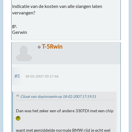
indicatie van de kosten van alle slangen laten
vervangen?
gr,
Gerwin
T-5Rwin
#5
18-02-2007 20:17:46
Citaat van: daytonawim op 18-02-2007 17:19:51
Dan was het zeker een of andere 330TDI met een chip
want met gemiddelde normale BMW rijd je echt wel