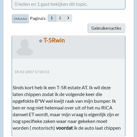
0 leden en 1 gast bekijken dit topic.
Pagina's
2
1
OMLAAG
Gebruikersacties
T-5Rwin
18-02-2007 17:04:53
Sinds kort heb ik een T-5R estate AT. Ik wil deze
laten chippen zodat ik de volgende keer die
opgefokte B*W wel kwijt raak van mijn bumper. Ik
ben er nog niet helemaal over uit of het nu RICA
danwel ET wordt, maar mijn vraag is eigenlijk zijn er
nog specifieke zaken waar naar gekeken moet
worden ( motorisch)
voordat
ik de auto laat chippen