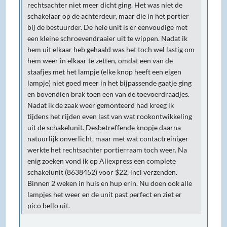
rechtsachter niet meer dicht ging. Het was niet de
schakelaar op de achterdeur, maar die in het portier
bij de bestuurder. De hele unit is er eenvoudige met
een kleine schroevendraaier uit te wippen. Nadat ik
hem uit elkaar heb gehaald was het toch wel lastig om
hem weer in elkaar te zetten, omdat een van de
staafjes met het lampje (elke knop heeft een eigen
lampje) niet goed meer in het bijpassende gaatje ging
en bovendien brak toen een van de toevoerdraadjes.
Nadat ik de zaak weer gemonteerd had kreeg ik
tijdens het rijden even last van wat rookontwikkeling
uit de schakelunit. Desbetreffende knopje daarna
natuurlijk onverlicht, maar met wat contactreiniger
werkte het rechtsachter portierraam toch weer. Na
enig zoeken vond ik op Aliexpress een complete
schakelunit (8638452) voor $22, incl verzenden.
Binnen 2 weken in huis en hup erin. Nu doen ook alle
lampjes het weer en de unit past perfect en ziet er
pico bello uit.