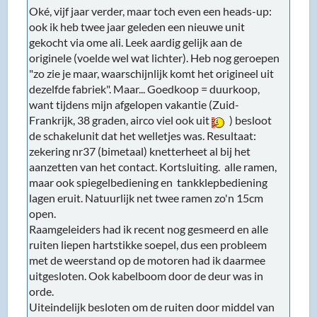
Oké, vijf jaar verder, maar toch even een heads-up:
ook ik heb twee jaar geleden een nieuwe unit
gekocht via ome ali. Leek aardig gelijk aan de
originele (voelde wel wat lichter). Heb nog geroepen
"zo zie je maar, waarschijnlijk komt het origineel uit
dezelfde fabriek". Maar... Goedkoop = duurkoop,
want tijdens mijn afgelopen vakantie (Zuid-
Frankrijk, 38 graden, airco viel ook uit
) besloot
de schakelunit dat het welletjes was. Resultaat:
zekering nr37 (bimetaal) knetterheet al bij het
aanzetten van het contact. Kortsluiting. alle ramen,
maar ook spiegelbediening en tankklepbediening
lagen eruit. Natuurlijk net twee ramen zo'n 15cm
open.
Raamgeleiders had ik recent nog gesmeerd en alle
ruiten liepen hartstikke soepel, dus een probleem
met de weerstand op de motoren had ik daarmee
uitgesloten. Ook kabelboom door de deur was in
orde.
Uiteindelijk besloten om de ruiten door middel van