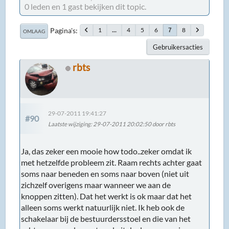
0 leden en 1 gast bekijken dit topic.
Pagina's
1
...
4
5
6
8
7
OMLAAG
Gebruikersacties
rbts
29-07-2011 19:41:27
#90
Laatste wijziging
: 29-07-2011 20:02:50 door rbts
Ja, das zeker een mooie how todo..zeker omdat ik
met hetzelfde probleem zit. Raam rechts achter gaat
soms naar beneden en soms naar boven (niet uit
zichzelf overigens maar wanneer we aan de
knoppen zitten). Dat het werkt is ok maar dat het
alleen soms werkt natuurlijk niet. Ik heb ook de
schakelaar bij de bestuurdersstoel en die van het