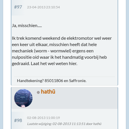
#97
23-04-2013 23:10:54
Ja, misschien.....
Ik trek komend weekend de elektromotor wel weer
een keer uit elkaar, misschien heeft dat hele
mechaniek (worm - wormwiel) ergens een
nulpositie oid waar ik het handmatig voorbij heb
gedraaid. Laat het wel weten hier.
Handtekening? 85011806 en Saffronie.
hathü
02-08-2013 11:00:19
#98
Laatste wijziging
: 02-08-2013 11:13:51 door hathü