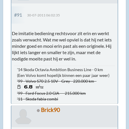
#91
30-07-2011 06:02:35
De imitatie bediening rechtsvoor zit erin en werkt
zoals verwacht. Wat me wel opviel is dat hij net iets
minder goed en mooi erin past als een originele. Hij
lijkt iets langer en smaller te zijn, maar met de
nodigde moeite past hij er wel in.
'14 Skoda Octavia Ambition Business Line - 0 km
(Een Volvo komt hopelijk binnen een paar jaar weer)
'99 - Volvo S70 2.5 10V - Grey - 220.000 km -
'99 - Ford Focus 2.0 GIA - - 215.000 km
'11 - Skoda fabia combi
Brick90