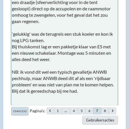
een draadje (sfeerverlichting voor in de tent
gesloopt) direct op de accupolen en de raammotor
omhoog te zwengelen, voor het geval dat het zou
gaan regenen.
'gelukkig' was de terugreis een stuk koeler en kon ik
nog LPG tanken.
Bij thuiskomst lag er een pakketje klaar van ES met
een nieuwe schakelaar. Montage was 5 minuten en
alles deed het weer.
NB: ik vond dit wel een typisch gevalletje ANWB
pechhulp, maar ANWB deed dit af als een 'rijdbaar
probleem' en was niet van plan me te komen helpen.
Blij dat ik gereedschap bij me had.
Pagina's
1
...
4
5
6
8
7
OMHOOG
Gebruikersacties