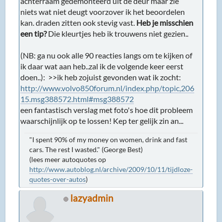
achterraam gedemonteerd uit de deur maar zie
niets wat niet deugt voorzover ik het beoordelen
kan. draden zitten ook stevig vast.
Heb je misschien
een tip?
Die kleurtjes heb ik trouwens niet gezien..
(NB: ga nu ook alle 90 reacties langs om te kijken of
ik daar wat aan heb..zal ik de volgende keer eerst
doen..): >>ik heb zojuist gevonden wat ik zocht:
http://www.volvo850forum.nl/index.php/topic,206
15.msg388572.html#msg388572
een fantastisch verslag met foto's hoe dit probleem
waarschijnlijk op te lossen! Kep ter gelijk zin an...
"I spent 90% of my money on women, drink and fast
cars. The rest I wasted." (George Best)
(lees meer autoquotes op
http://www.autoblog.nl/archive/2009/10/11/tijdloze-
quotes-over-autos
)
lazyadmin