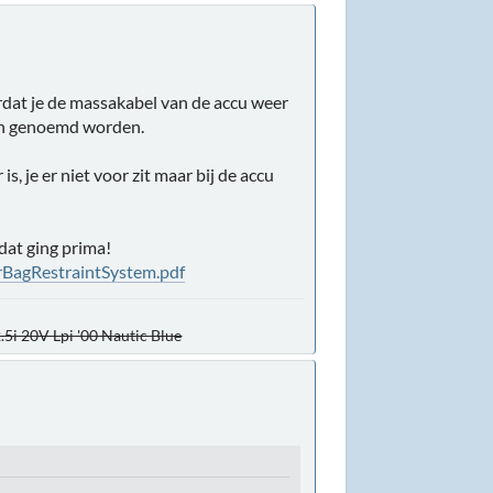
rdat je de massakabel van de accu weer
70n genoemd worden.
s, je er niet voor zit maar bij de accu
dat ging prima!
irBagRestraintSystem.pdf
.5i 20V Lpi '00 Nautic Blue