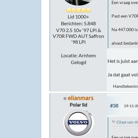
Een vraag over 
Past een V70R
Lid 1000+
Berichten: 5.848
Na 447.000 is 
V70 2.5 10v '97 LPi &
V70R FWD AUT Saffron
'98 LPi
alvast bedank
Locatie: Arnhem
Het is juist a
Gelogd
Ja dat gaat vo
Handtekening
elianmars
Polar lid
#38
19-11-2
Citaat van: 
Een vraag over 