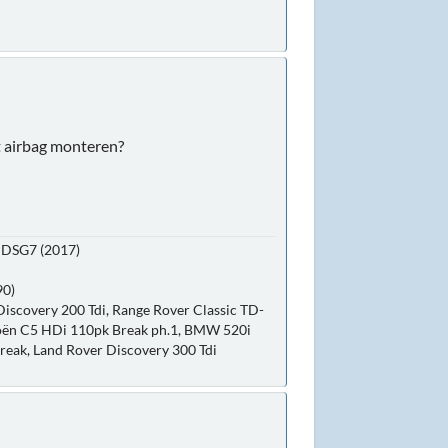
t airbag monteren?
k DSG7 (2017)
90)
Discovery 200 Tdi, Range Rover Classic TD-
troën C5 HDi 110pk Break ph.1, BMW 520i
Break, Land Rover Discovery 300 Tdi