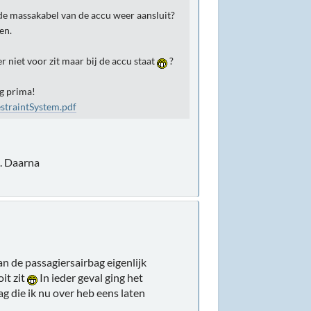
 de massakabel van de accu weer aansluit?
en.
er niet voor zit maar bij de accu staat
?
ng prima!
straintSystem.pdf
p. Daarna
van de passagiersairbag eigenlijk
it zit
In ieder geval ging het
ag die ik nu over heb eens laten