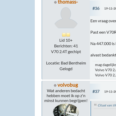
thomass-
#36
19-11-2
Een vraag over 
Past een V70R 
Lid 10+
Na 447.000 is h
Berichten: 41
V70 2.4T gechipt
alvast bedank
Locatie: Bad Bentheim
mag dagelijk
Gelogd
Volvo V70 2,
Volvo V70 2,
volvobug
Wat anderen bedacht
#37
19-11-2
hebben moet ik op z'n
minst kunnen begrijpen!
Citaat van: 