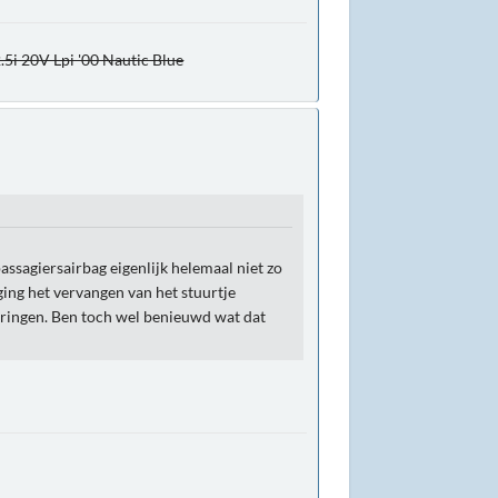
.5i 20V Lpi '00 Nautic Blue
passagiersairbag eigenlijk helemaal niet zo
ging het vervangen van het stuurtje
 springen. Ben toch wel benieuwd wat dat