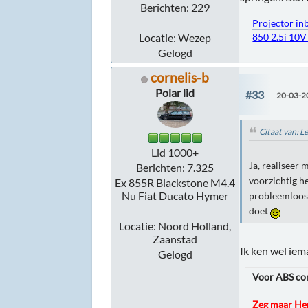
Berichten: 229
Projector in
Locatie: Wezep
850 2.5i 10V
Gelogd
cornelis-b
Polar lid
#33
20-03-2
Citaat van: L
Lid 1000+
Ja, realiseer 
Berichten: 7.325
voorzichtig h
Ex 855R Blackstone M4.4
Nu Fiat Ducato Hymer
probleemloos e
doet
Locatie: Noord Holland,
Zaanstad
Ik ken wel iem
Gelogd
Voor ABS cont
Zeg maar Hen