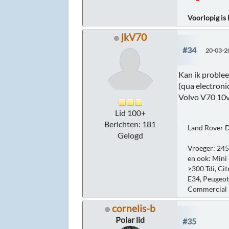
Voorlopig is
jkV70
#34
20-03-2
Kan ik problee
(qua electronic
Volvo V70 10
Lid 100+
Berichten: 181
Land Rover D
Gelogd
Vroeger: 245
en ook: Mini
>300 Tdi, Ci
E34, Peugeot
Commercial
cornelis-b
Polar lid
#35