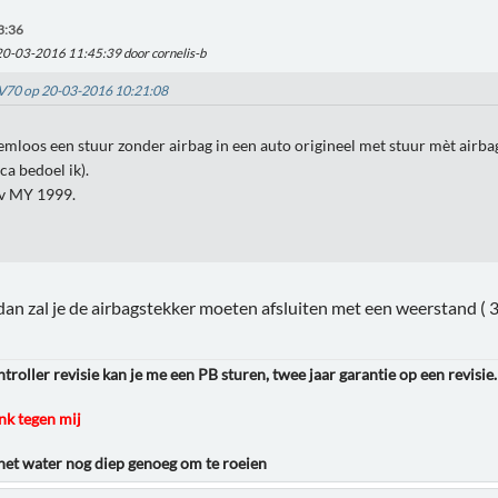
3:36
 20-03-2016 11:45:39 door cornelis-b
jkV70 op 20-03-2016 10:21:08
emloos een stuur zonder airbag in een auto origineel met stuur mèt airb
ca bedoel ik).
v MY 1999.
an zal je de airbagstekker moeten afsluiten met een weerstand ( 
roller revisie kan je me een PB sturen, twee jaar garantie op een revisie.
k tegen mij
 het water nog diep genoeg om te roeien