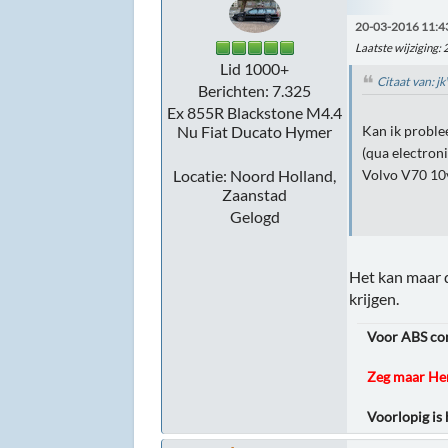
20-03-2016 11:4
Laatste wijziging
:
Lid 1000+
Citaat van: 
Berichten: 7.325
Ex 855R Blackstone M4.4
Nu Fiat Ducato Hymer
Kan ik proble
(qua electroni
Locatie: Noord Holland,
Volvo V70 10
Zaanstad
Gelogd
Het kan maar d
krijgen.
Voor ABS cont
Zeg maar Hen
Voorlopig is