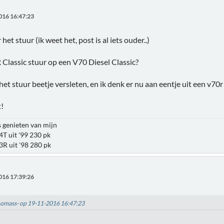
016 16:47:23
het stuur (ik weet het, post is al iets ouder..)
Classic stuur op een V70 Diesel Classic?
et stuur beetje versleten, en ik denk er nu aan eentje uit een v70r 
t!
s genieten van mijn
4T uit '99 230 pk
3R uit '98 280 pk
016 17:39:26
thomass- op 19-11-2016 16:47:23