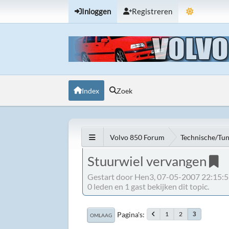
Inloggen
Registreren
Index
Zoek
Volvo 850 Forum
Technische/Tu
Stuurwiel vervangen
Gestart door Hen3, 07-05-2007 22:15:
0 leden en 1 gast bekijken dit topic.
Pagina's
1
2
3
OMLAAG