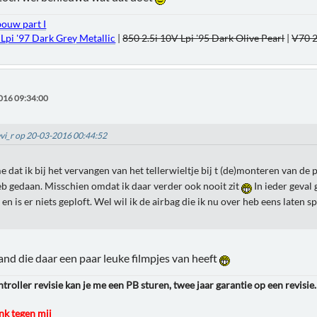
bouw part I
 Lpi '97 Dark Grey Metallic
|
850 2.5i 10V Lpi '95 Dark Olive Pearl
|
V70 2
016 09:34:00
evi_r op 20-03-2016 00:44:52
me dat ik bij het vervangen van het tellerwieltje bij t (de)monteren van de 
eb gedaan. Misschien omdat ik daar verder ook nooit zit
In ieder geval 
n is er niets geploft. Wel wil ik de airbag die ik nu over heb eens laten
and die daar een paar leuke filmpjes van heeft
roller revisie kan je me een PB sturen, twee jaar garantie op een revisie.
k tegen mij