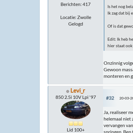
Berichten: 417
Is het nog be
Ik zag dat bi
Locatie: Zwolle
Gelogd
Of is dat gewo
Edit: Ik heb 
hier staat oo
Onzinnig volge
Gewoon massa 
monteren en g
Levi_r
850 2.5i 10V Lpi '97
#32
20-03-2
Ja, realiseer m
helemaal niet 
vervangen van 
Lid 100+
springen. Ben