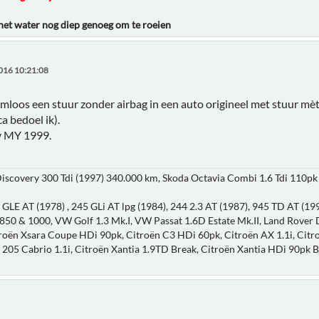
 het water nog diep genoeg om te roeien
016 10:21:08
mloos een stuur zonder airbag in een auto origineel met stuur mè
a bedoel ik).
v MY 1999.
iscovery 300 Tdi (1997) 340.000 km, Skoda Octavia Combi 1.6 Tdi 110p
 GLE AT (1978) , 245 GLi AT lpg (1984), 244 2.3 AT (1987), 945 TD AT (19
 850 & 1000, VW Golf 1.3 Mk.I, VW Passat 1.6D Estate Mk.II, Land Rover 
troën Xsara Coupe HDi 90pk, Citroën C3 HDi 60pk, Citroën AX 1.1i, Ci
 205 Cabrio 1.1i, Citroën Xantia 1.9TD Break, Citroën Xantia HDi 90pk 