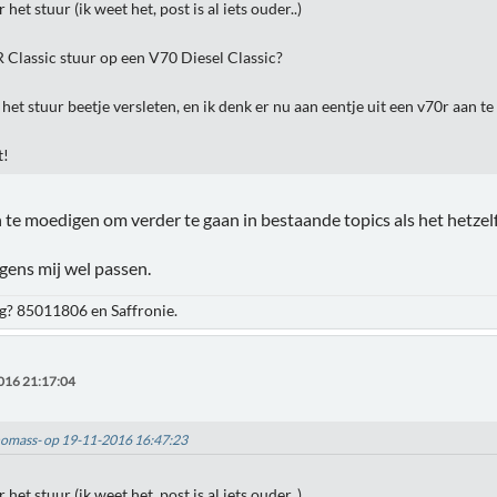
het stuur (ik weet het, post is al iets ouder..)
 Classic stuur op een V70 Diesel Classic?
het stuur beetje versleten, en ik denk er nu aan eentje uit een v70r aan te
t!
an te moedigen om verder te gaan in bestaande topics als het hetze
lgens mij wel passen.
? 85011806 en Saffronie.
016 21:17:04
thomass- op 19-11-2016 16:47:23
het stuur (ik weet het, post is al iets ouder..)