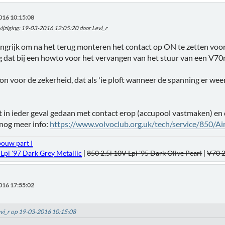
016 10:15:08
ijziging
: 19-03-2016 12:05:20 door Levi_r
angrijk om na het terug monteren het contact op ON te zetten voo
zag dat bij een howto voor het vervangen van het stuur van een V
n voor de zekerheid, dat als 'ie ploft wanneer de spanning er weer i
et in ieder geval gedaan met contact erop (accupool vastmaken) en 
 nog meer info:
https://www.volvoclub.org.uk/tech/service/850/A
bouw part I
 Lpi '97 Dark Grey Metallic
|
850 2.5i 10V Lpi '95 Dark Olive Pearl
|
V70 2
016 17:55:02
evi_r op 19-03-2016 10:15:08