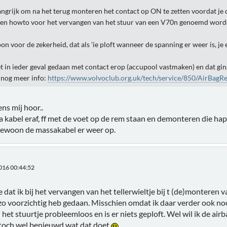
langrijk om na het terug monteren het contact op ON te zetten voordat je
j een howto voor het vervangen van het stuur van een V70n genoemd word
on voor de zekerheid, dat als 'ie ploft wanneer de spanning er weer is, je 
het in ieder geval gedaan met contact erop (accupool vastmaken) en dat gi
k nog meer info:
https://www.volvoclub.org.uk/tech/service/850/AirBagRe
ns mij hoor..
kabel eraf, ff met de voet op de rem staan en demonteren die ha
ewoon de massakabel er weer op.
016 00:44:52
e dat ik bij het vervangen van het tellerwieltje bij t (de)monteren 
zo voorzichtig heb gedaan. Misschien omdat ik daar verder ook noo
het stuurtje probleemloos en is er niets geploft. Wel wil ik de airb
 toch wel benieuwd wat dat doet