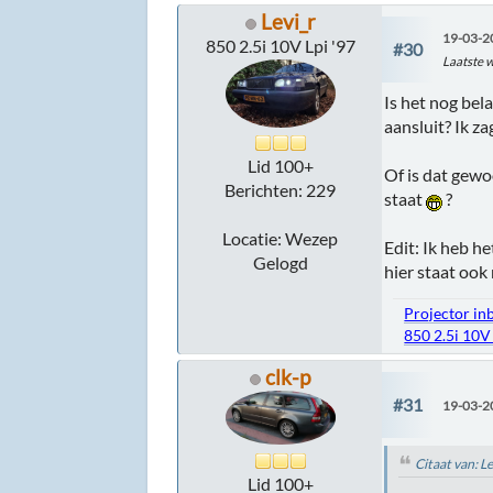
Levi_r
19-03-2
850 2.5i 10V Lpi '97
#30
Laatste w
Is het nog bel
aansluit? Ik 
Lid 100+
Of is dat gewoo
Berichten: 229
staat
?
Locatie: Wezep
Edit: Ik heb h
Gelogd
hier staat ook
Projector in
850 2.5i 10V
clk-p
#31
19-03-2
Citaat van: L
Lid 100+