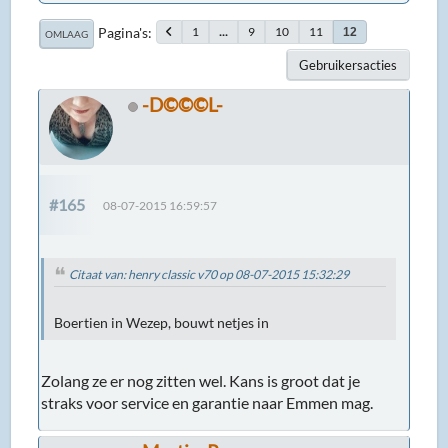
Pagina's
1
...
9
10
11
12
OMLAAG
Gebruikersacties
-D©©©L-
#165
08-07-2015 16:59:57
Citaat van: henry classic v70 op 08-07-2015 15:32:29
Boertien in Wezep, bouwt netjes in
Zolang ze er nog zitten wel. Kans is groot dat je
straks voor service en garantie naar Emmen mag.