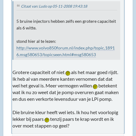
Citaat van: Ludo op 05-11-2008 19:43:18
5 bruine injectors hebben zelfs een grotere capaciteit
als 6 witte.
stond hier al te lezen:
http://www.volvo850forum.nl/index.php/topic,1891
6.msg580653/topicseen.html#msg580653
Grotere capaciteit of niet
als het maar goed rijdt.
Ik heb al van meerdere kanten vernomen dat dat
wel het geval is. Meer vermogen willen
betekent
wat ik nu zo weet dat je pomp overuren gaat maken
en dus een verkorte levensduur van je LPi pomp.
Die bruine kleur heeft wel iets. Ik hou het voorlopig
lekker bij paars
tenzij paars te krap wordt en ik
over moet stappen op geel?