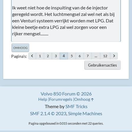
Ik weet niet hoe de inspuiting van de 6e injector
geregeld wordt. Het luchtmengsel zal wel net als bij
een Venturi systeem verrijkt worden met LPG. Dat
kleine beetje extra LPG zal wel zorgen voor een
rijker mengsel.........
OMHOOG
Pagina's
1
2
3
5
6
7
...
12
4
Gebruikersacties
Volvo 850 Forum © 2026
Help
Forumregels
Omhoog
Theme by
SMF Tricks
SMF 2.1.4 © 2023
,
Simple Machines
Pagina opgebouwd in 0.015 seconden met 22 queries.