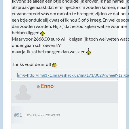
Ik vond ze alleen een btje onduidelijk erover. Ik had namelij
afspraak gemaakt dat er 6 injectors in zouden komen, maar 
er vanochtend was om mn oto te brengen, zijden ze dat het
een btje onduidelijk was of ik nou 5 of 6 kreeg. En welke soo
dan zouden worden. Hij zij dat ie zou kijken wat ze voor me
hebben liggen
Maar voor 2668,00 euro wil ik eigenlijk toch wel weten wat 
onder gaan schroeven???
maarja, ik zal het morgen dan wel zien
Thnks voor de info!!
[img=http://img171.imageshack.us/img171/3029/wheel91sigqe
Enno
#51
05-11-2008 20:43:00