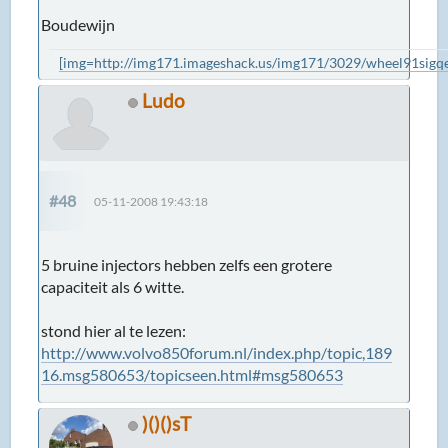
Boudewijn
[img=http://img171.imageshack.us/img171/3029/wheel91sigqe
Ludo
#48
05-11-2008 19:43:18
5 bruine injectors hebben zelfs een grotere
capaciteit als 6 witte.
stond hier al te lezen:
http://www.volvo850forum.nl/index.php/topic,189
16.msg580653/topicseen.html#msg580653
)()()sT