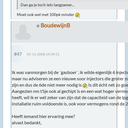
Dan ga je toch iets langzamer...
Moet ook wel met 100pk minder
BoudewijnB
#47
05-11-2008 19:39:51
Ik was vanmorgen bij de ´gasboer´, ik wilde eigenlijk 6 inject
maar nu adviseren ze een nieuwe soor injectors die groter 
zijn en dus de 6de niet meer nodig is
Is dit écht nét zo go
Aangezien mn t5je ook al gechipt is en een wat hoger verm
heeft, wil ik er wél zeker van zijn dat de capaciteid van de lp
installatie ruim voldoende is, ook voor vermogens rond de 
Heeft iemand hier ervaring mee?
alvast bedankt,