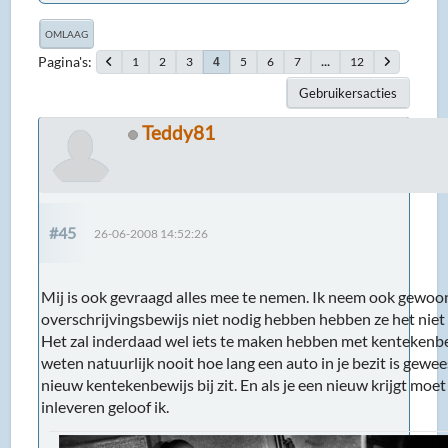
OMLAAG
Pagina's
1
2
3
5
6
7
...
12
4
Gebruikersacties
Teddy81
#45
26-06-2008 14:52:26
Mij is ook gevraagd alles mee te nemen. Ik neem ook gewoon 
overschrijvingsbewijs niet nodig hebben hebben ze het niet
Het zal inderdaad wel iets te maken hebben met kentekenbe
weten natuurlijk nooit hoe lang een auto in je bezit is gewee
nieuw kentekenbewijs bij zit. En als je een nieuw krijgt moet
inleveren geloof ik.