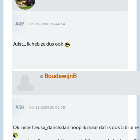
#49
05-11-2008 19:44:54
Juist... ik heb ze dus ook
BoudewijnB
#50
05-11-2008 20:01:58
Ok, nice!! :eusa_dance:dan hoop ik maar dat ik ook 5 bruine 