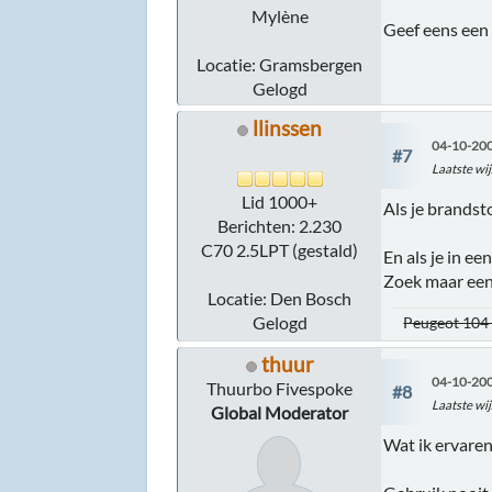
Mylène
Geef eens een 
Locatie: Gramsbergen
Gelogd
llinssen
04-10-200
#7
Laatste wij
Lid 1000+
Als je brandsto
Berichten: 2.230
C70 2.5LPT (gestald)
En als je in ee
Zoek maar een
Locatie: Den Bosch
Gelogd
Peugeot 104 
thuur
04-10-200
Thuurbo Fivespoke
#8
Laatste wij
Global Moderator
Wat ik ervaren