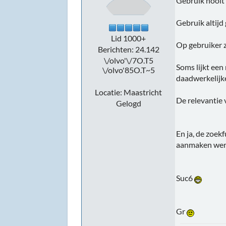
Gebruik nooit 
Gebruik altijd
Lid 1000+
Op gebruiker 
Berichten: 24.142
\/olvo'\/7O.T5
Soms lijkt een
\/olvo'85O.T~5
daadwerkelijke
Locatie: Maastricht
De relevantie 
Gelogd
En ja, de zoek
aanmaken werkt 
Suc6
Gr