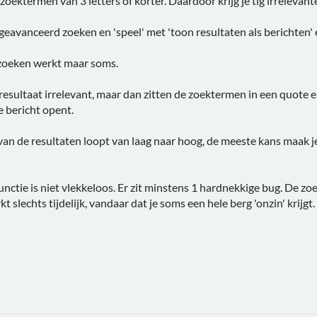
zoektermen van 3 letters of korter. Daardoor krijg je tig irrelevant
 geavanceerd zoeken en 'speel' met 'toon resultaten als berichten' e
zoeken werkt maar soms.
 resultaat irrelevant, maar dan zitten de zoektermen in een quote en
 bericht opent.
van de resultaten loopt van laag naar hoog, de meeste kans maak j
functie is niet vlekkeloos. Er zit minstens 1 hardnekkige bug. De
slechts tijdelijk, vandaar dat je soms een hele berg 'onzin' krijgt.