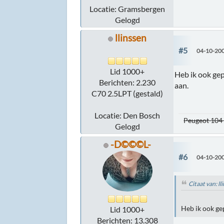
Locatie: Gramsbergen
Gelogd
llinssen
#5
04-10-200
Lid 1000+
Heb ik ook gep
Berichten: 2.230
aan.
C70 2.5LPT (gestald)
Locatie: Den Bosch
Peugeot 104 
Gelogd
-D©©©L-
#6
04-10-200
Citaat van: l
Heb ik ook ge
Lid 1000+
Berichten: 13.308