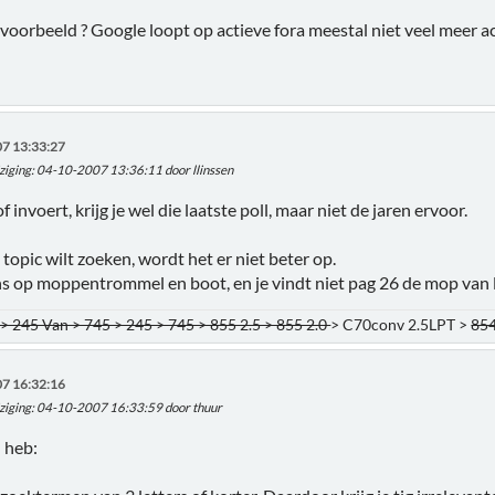
voorbeeld ? Google loopt op actieve fora meestal niet veel meer 
7 13:33:27
ziging
: 04-10-2007 13:36:11 door llinssen
f invoert, krijg je wel die laatste poll, maar niet de jaren ervoor.
n topic wilt zoeken, wordt het er niet beter op.
s op moppentrommel en boot, en je vindt niet pag 26 de mop van 
> 245 Van > 745 > 245 > 745 > 855 2.5 > 855 2.0
> C70conv 2.5LPT >
854
7 16:32:16
ziging
: 04-10-2007 16:33:59 door thuur
 heb: