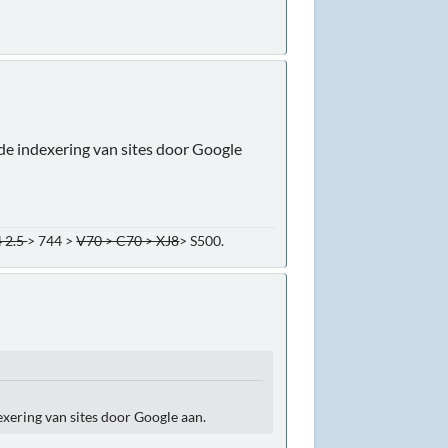
ide indexering van sites door Google
 2.5
> 744 >
V70 > C70 > XJ8
> S500.
exering van sites door Google aan.