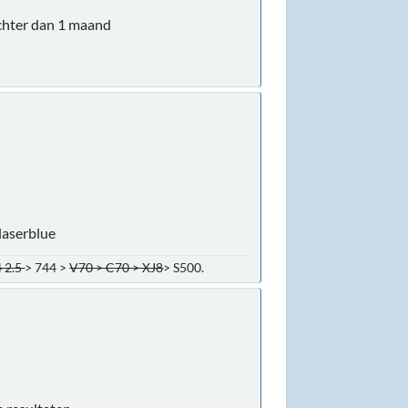
achter dan 1 maand
laserblue
 2.5
> 744 >
V70 > C70 > XJ8
> S500.