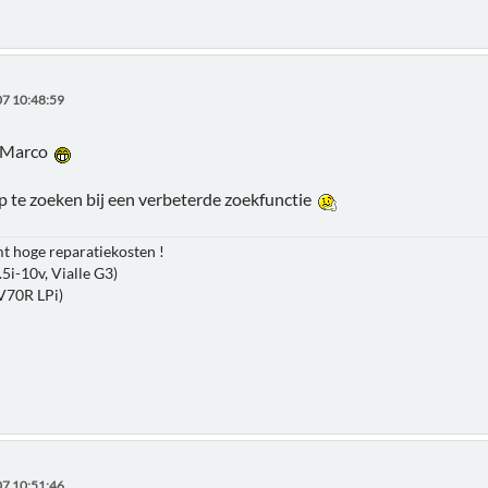
7 10:48:59
t Marco
op te zoeken bij een verbeterde zoekfunctie
 hoge reparatiekosten !
.5i-10v, Vialle G3)
V70R LPi)
7 10:51:46