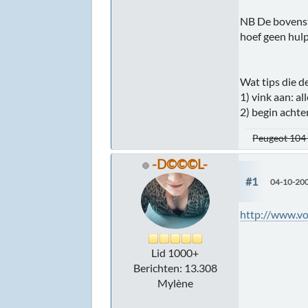
NB De bovensta
hoef geen hulp
Wat tips die 
1) vink aan: a
2) begin achter
Peugeot 104 
-D©©©L-
#1
04-10-200
http://www.v
Lid 1000+
Berichten: 13.308
Mylène