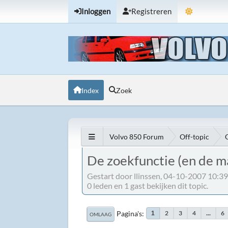
Inloggen
Registreren
Index
Zoek
Volvo 850 Forum
Off-topic
De zoekfunctie (en de ma
Gestart door llinssen, 04-10-2007 10:3
0 leden en 1 gast bekijken dit topic.
Pagina's
2
3
4
...
6
1
OMLAAG