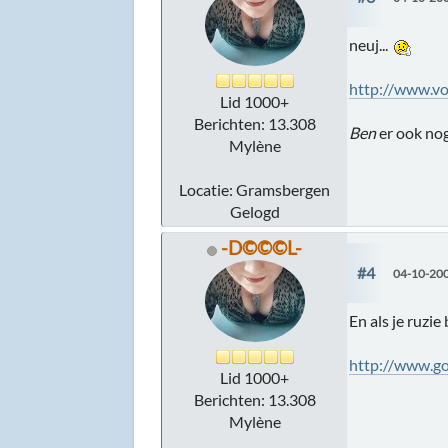
neuj...
http://www.v
Lid 1000+
Berichten: 13.308
Ben
er ook nog
Mylène
Locatie: Gramsbergen
Gelogd
-D©©©L-
#4
04-10-200
En als je ruzie 
http://www.go
Lid 1000+
Berichten: 13.308
Mylène