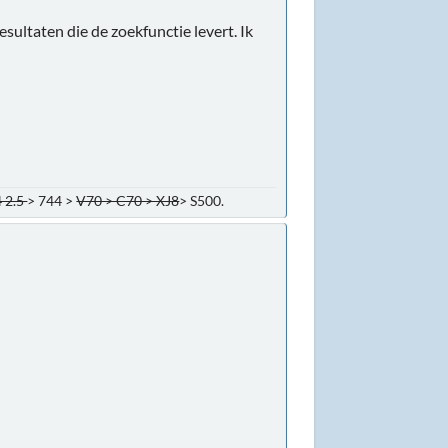
ultaten die de zoekfunctie levert. Ik
 2.5
> 744 >
V70 > C70 > XJ8
> S500.