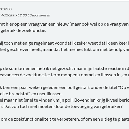
0:39:08
 14-12-2009 12:30:50 door llinssen
t hier op een vraag van een nieuw (maar ook wel op de vraag van
gebruik de zoekfunctie.
j toch met enige regelmaat voor dat ik zeker weet dat ik een keer i
 het geschreven heeft, maar dat het me niet lukt om met behulp van
p de som te nemen heb ik net gezocht naar mijn laatste reactie i
 geavanceerde zoekfunctie: term moppentrommel en llinssen in, en 
ik ben een paar weken geleden een poll gestart onder de titel "Op we
welke brandstof" en user llinssen.
l maar niet (snel te vinden), mijn poll. Bovendien krijg ik veel beri
n. Dat zou toch niet moeten door de toevoeging van gebruiker?
k om de zoekfunctionaliteit te verbeteren, of om een uitleg te plaa