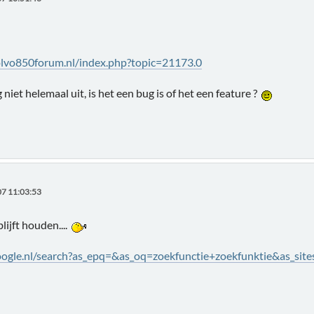
olvo850forum.nl/index.php?topic=21173.0
 niet helemaal uit, is het een bug is of het een feature ?
7 11:03:53
blijft houden....
ogle.nl/search?as_epq=&as_oq=zoekfunctie+zoekfunktie&as_sit