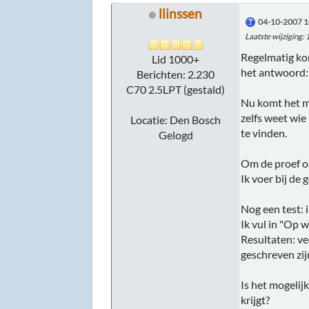
llinssen
04-10-2007 1
Laatste wijziging
:
Regelmatig kom
Lid 1000+
het antwoord: 
Berichten: 2.230
C70 2.5LPT (gestald)
Nu komt het mi
zelfs weet wie
Locatie: Den Bosch
te vinden.
Gelogd
Om de proef o
Ik voer bij de
Nog een test: 
Ik vul in "Op 
Resultaten: vee
geschreven zij
Is het mogelij
krijgt?