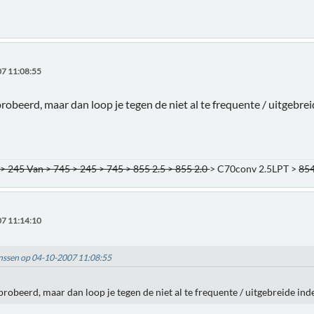
7 11:08:55
robeerd, maar dan loop je tegen de niet al te frequente / uitgebre
> 245 Van > 745 > 245 > 745 > 855 2.5 > 855 2.0
> C70conv 2.5LPT >
854
7 11:14:10
linssen op 04-10-2007 11:08:55
probeerd, maar dan loop je tegen de niet al te frequente / uitgebreide ind