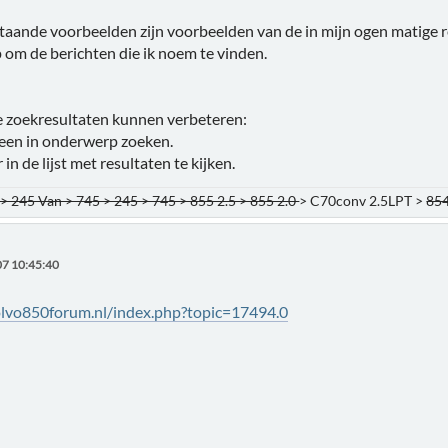
ande voorbeelden zijn voorbeelden van de in mijn ogen matige res
 om de berichten die ik noem te vinden.
de zoekresultaten kunnen verbeteren:
lleen in onderwerp zoeken.
 in de lijst met resultaten te kijken.
> 245 Van > 745 > 245 > 745 > 855 2.5 > 855 2.0
> C70conv 2.5LPT >
854
7 10:45:40
olvo850forum.nl/index.php?topic=17494.0