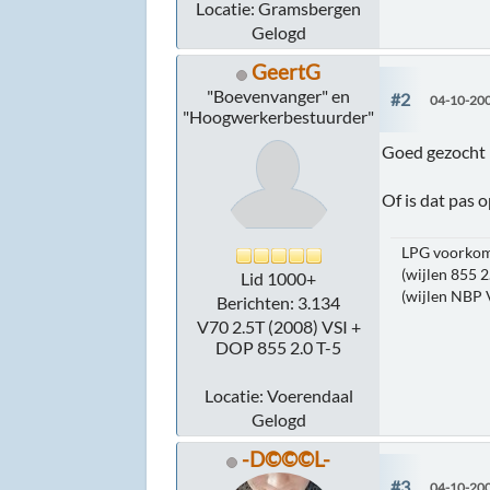
Locatie: Gramsbergen
Gelogd
GeertG
"Boevenvanger" en
#2
04-10-200
"Hoogwerkerbestuurder"
Goed gezoch
Of is dat pas 
LPG voorkomt
(wijlen 855 2
Lid 1000+
(wijlen NBP 
Berichten: 3.134
V70 2.5T (2008) VSI +
DOP 855 2.0 T-5
Locatie: Voerendaal
Gelogd
-D©©©L-
#3
04-10-200