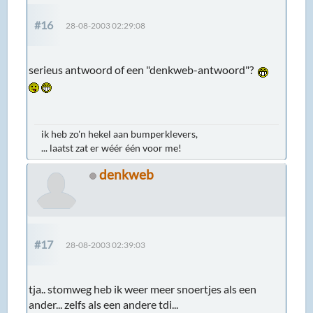
#16
28-08-2003 02:29:08
serieus antwoord of een "denkweb-antwoord"?
ik heb zo'n hekel aan bumperklevers,
... laatst zat er wéér één voor me!
denkweb
#17
28-08-2003 02:39:03
tja.. stomweg heb ik weer meer snoertjes als een
ander... zelfs als een andere tdi...