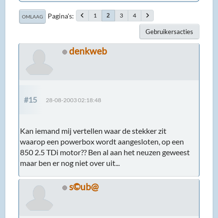
Pagina's
1
3
4
2
OMLAAG
Gebruikersacties
denkweb
#15
28-08-2003 02:18:48
Kan iemand mij vertellen waar de stekker zit
waarop een powerbox wordt aangesloten, op een
850 2.5 TDi motor?? Ben al aan het neuzen geweest
maar ben er nog niet over uit...
s©ub@