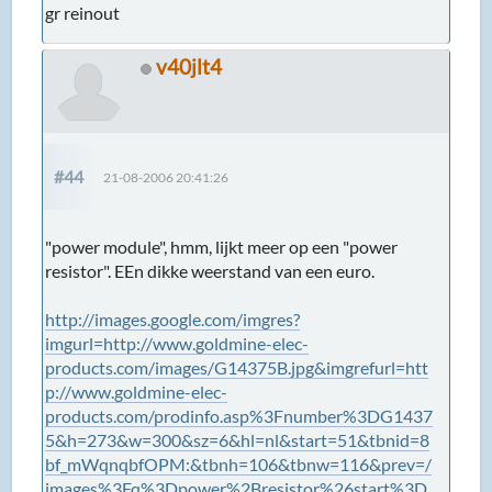
gr reinout
v40jlt4
#44
21-08-2006 20:41:26
"power module", hmm, lijkt meer op een "power
resistor". EEn dikke weerstand van een euro.
http://images.google.com/imgres?
imgurl=http://www.goldmine-elec-
products.com/images/G14375B.jpg&imgrefurl=htt
p://www.goldmine-elec-
products.com/prodinfo.asp%3Fnumber%3DG1437
5&h=273&w=300&sz=6&hl=nl&start=51&tbnid=8
bf_mWqnqbfOPM:&tbnh=106&tbnw=116&prev=/
images%3Fq%3Dpower%2Bresistor%26start%3D