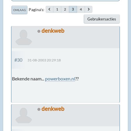
Pagina's
1
2
4
3
OMLAAG
Gebruikersacties
denkweb
#30
31-08-2003 20:29:18
Bekende naam...
powerboxen.nl
??
denkweb