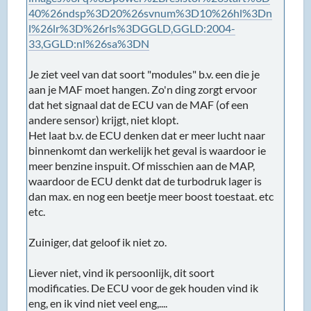
40%26ndsp%3D20%26svnum%3D10%26hl%3Dn
l%26lr%3D%26rls%3DGGLD,GGLD:2004-
33,GGLD:nl%26sa%3DN
Je ziet veel van dat soort "modules" b.v. een die je
aan je MAF moet hangen. Zo'n ding zorgt ervoor
dat het signaal dat de ECU van de MAF (of een
andere sensor) krijgt, niet klopt.
Het laat b.v. de ECU denken dat er meer lucht naar
binnenkomt dan werkelijk het geval is waardoor ie
meer benzine inspuit. Of misschien aan de MAP,
waardoor de ECU denkt dat de turbodruk lager is
dan max. en nog een beetje meer boost toestaat. etc
etc.
Zuiniger, dat geloof ik niet zo.
Liever niet, vind ik persoonlijk, dit soort
modificaties. De ECU voor de gek houden vind ik
eng, en ik vind niet veel eng,....