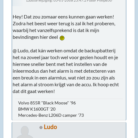
Laatste wijziging
: 03-01-2008 23:47:29 door Philip850
Hey! Dat zou zomaar eens kunnen gaan werken!
Zodra het beest weer terug is zal ik het proberen,
waarbij het vanzelfsprekend is dat ik mijn
bevindingen hier deel
@ Ludo, dat kán werken omdat de backupbatterij
het na zoveel jaar toch wel voor gezien houdt en je
hiermee sneller bent met het instellen van de
inleermodus dan het alarm is met detecteren van
een breuk in een alarmlus, wat niet zo zou zijn als
het alarm al stroom krijgt van de accu. Ik hoop echt
dat dit gaat werken!
Volvo 855R "Black Moose" '96
BMW K1600GT '20
Mercedes-Benz L206D camper '73
Ludo