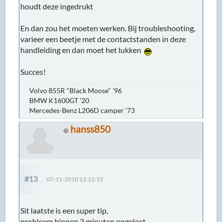
houdt deze ingedrukt
En dan zou het moeten werken. Bij troubleshooting,
varieer een beetje met de contactstanden in deze
handleiding en dan moet het lukken
Succes!
Volvo 855R "Black Moose" '96
BMW K1600GT '20
Mercedes-Benz L206D camper '73
hanss850
#13
07-11-2010 12:12:15
Sit laatste is een super tip,
probleem binnen 3 minuten opgelost