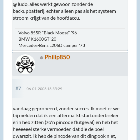
@ ludo, alles werkt gewoon zonder de
backupbatterij, echter alleen pas als het systeem
stroom krijgt van de hoofdaccu.
Volvo 855R "Black Moose" '96
BMW K1600GT '20
Mercedes-Benz L206D camper '73
Philip850
#7
06-01-2008 18:35:29
vandaag geprobeerd, zonder succes. Ik moet er wel
bij melden dat ik een aftermarkt startonderbreker
erin heb zitten (zo'n pincode flutgeval) en heb het
heeeeeel sterke vermoeden dat die de boel
dwarszit. Ik heb de pincode van dit ding ook niet,