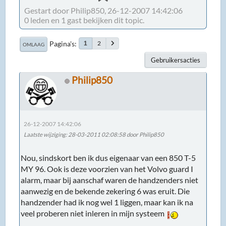
Gestart door Philip850, 26-12-2007 14:42:06
0 leden en 1 gast bekijken dit topic.
Pagina's
2
1
OMLAAG
Gebruikersacties
Philip850
26-12-2007 14:42:06
Laatste wijziging
: 28-03-2011 02:08:58 door Philip850
Nou, sindskort ben ik dus eigenaar van een 850 T-5
MY 96. Ook is deze voorzien van het Volvo guard I
alarm, maar bij aanschaf waren de handzenders niet
aanwezig en de bekende zekering 6 was eruit. Die
handzender had ik nog wel 1 liggen, maar kan ik na
veel proberen niet inleren in mijn systeem