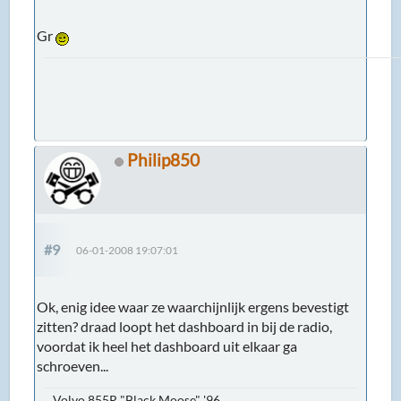
Gr
Philip850
#9
06-01-2008 19:07:01
Ok, enig idee waar ze waarchijnlijk ergens bevestigt
zitten? draad loopt het dashboard in bij de radio,
voordat ik heel het dashboard uit elkaar ga
schroeven...
Volvo 855R "Black Moose" '96