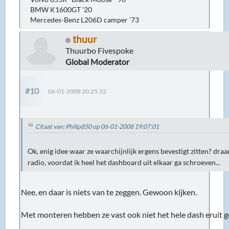
BMW K1600GT '20
Mercedes-Benz L206D camper '73
thuur
Thuurbo Fivespoke
Global Moderator
#10
06-01-2008 20:25:32
Citaat van: Philip850 op 06-01-2008 19:07:01
Ok, enig idee waar ze waarchijnlijk ergens bevestigt zitten? draa
radio, voordat ik heel het dashboard uit elkaar ga schroeven...
Nee, en daar is niets van te zeggen. Gewoon kijken.
Met monteren hebben ze vast ook niet het hele dash eruit 