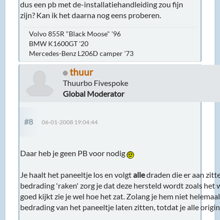
dus een pb met de-installatiehandleiding zou fijn
zijn? Kan ik het daarna nog eens proberen.
Volvo 855R "Black Moose" '96
BMW K1600GT '20
Mercedes-Benz L206D camper '73
thuur
Thuurbo Fivespoke
Global Moderator
#8
06-01-2008 19:04:44
Daar heb je geen PB voor nodig
Je haalt het paneeltje los en volgt
alle
draden die er aan zitt
bedrading 'raken' zorg je dat deze hersteld wordt zoals het w
goed kijkt zie je wel hoe het zat. Zolang je hem niet helemaal
bedrading van het paneeltje laten zitten, totdat je alle origi