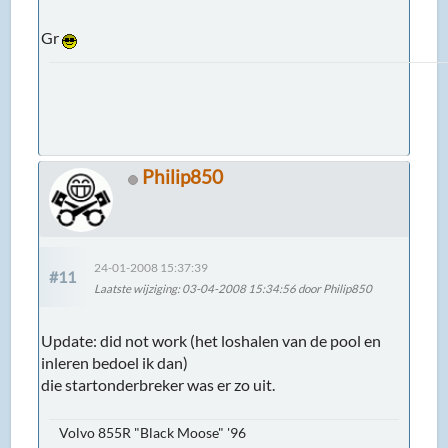
Gr
Philip850
24-01-2008 15:37:39
#11
Laatste wijziging
: 03-04-2008 15:34:56 door Philip850
Update: did not work (het loshalen van de pool en
inleren bedoel ik dan)
die startonderbreker was er zo uit.
Volvo 855R "Black Moose" '96