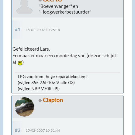
"Boevenvanger" en
"Hoogwerkerbestuurder"
#1
15-02-2007 10:26:18
Gefeliciteerd Lars,
En maak er maar een mooie dag van (de zon schijnt
al
)
LPG voorkomt hoge reparatiekosten !
(wijlen 855 2.5i-10v, Vialle G3)
(wijlen NBP V70R LPi)
Clapton
#2
15-02-2007 10:31:44