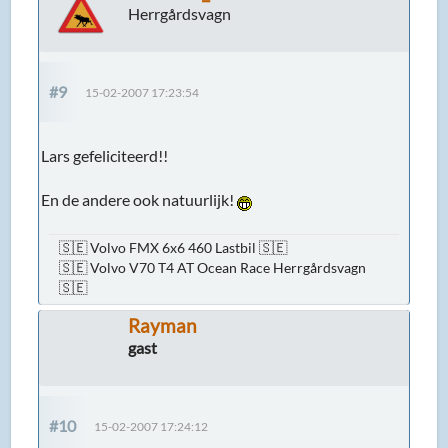
Herrgårdsvagn
#9
15-02-2007 17:23:54
Lars gefeliciteerd!!
En de andere ook natuurlijk!
🇸🇪 Volvo FMX 6x6 460 Lastbil 🇸🇪
🇸🇪 Volvo V70 T4 AT Ocean Race Herrgårdsvagn
🇸🇪
Rayman
gast
#10
15-02-2007 17:24:12