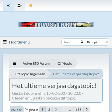
Hoofdmenu
Volvo 850 Forum
Off-topic
Off Topic Algemeen
Het ultieme verjaardagstopic!
Het ultieme verjaardagstopic!
Gestart door mehn, 15-02-2007 10:20:07
0 leden en 5 gasten bekijken dit topic.
Pagina's
2
3
4
...
623
1
OMLAAG