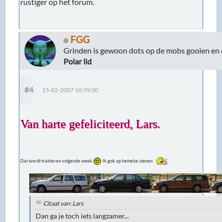
rustiger op het forum.
FGG
Grinden is gewoon dots op de mobs gooien en 
Polar lid
#4
15-02-2007 10:39:00
Van harte gefeliciteerd, Lars.
Dat wordt trakteren volgende week
Ik gok op hemelse stenen
Citaat van: Lars
Dan ga je toch iets langzamer...