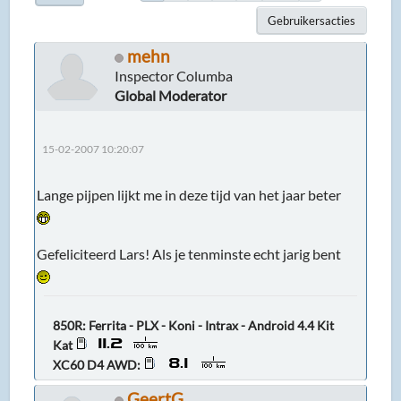
Gebruikersacties
mehn
Inspector Columba
Global Moderator
15-02-2007 10:20:07
Lange pijpen lijkt me in deze tijd van het jaar beter
Gefeliciteerd Lars! Als je tenminste echt jarig bent
850R: Ferrita - PLX - Koni - Intrax - Android 4.4 Kit
Kat
XC60 D4 AWD:
GeertG