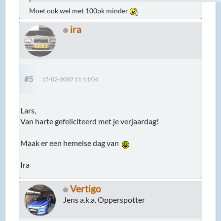
Moet ook wel met 100pk minder
ira
#5
15-02-2007 11:11:04
Lars,
Van harte gefeliciteerd met je verjaardag!
Maak er een hemelse dag van
Ira
Vertigo
Jens a.k.a. Opperspotter