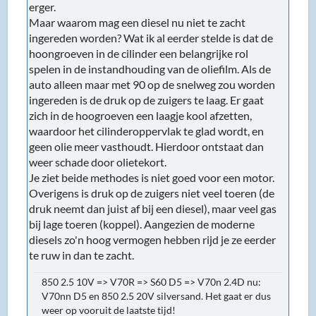
erger.
Maar waarom mag een diesel nu niet te zacht
ingereden worden? Wat ik al eerder stelde is dat de
hoongroeven in de cilinder een belangrijke rol
spelen in de instandhouding van de oliefilm. Als de
auto alleen maar met 90 op de snelweg zou worden
ingereden is de druk op de zuigers te laag. Er gaat
zich in de hoogroeven een laagje kool afzetten,
waardoor het cilinderoppervlak te glad wordt, en
geen olie meer vasthoudt. Hierdoor ontstaat dan
weer schade door olietekort.
Je ziet beide methodes is niet goed voor een motor.
Overigens is druk op de zuigers niet veel toeren (de
druk neemt dan juist af bij een diesel), maar veel gas
bij lage toeren (koppel). Aangezien de moderne
diesels zo'n hoog vermogen hebben rijd je ze eerder
te ruw in dan te zacht.
850 2.5 10V => V70R => S60 D5 => V70n 2.4D nu:
V70nn D5 en 850 2.5 20V silversand. Het gaat er dus
weer op vooruit de laatste tijd!