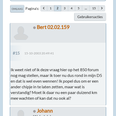
Pagina's
1
3
4
5
...
15
2
OMLAAG
Gebruikersacties
Bert 02.02.159
#15
15-10-2003 20:49:41
Ik weet niet of ik deze vraag hier op het 850 forum
nog mag stellen, maar ik toer nu dus rond in mijn D5
en dat is wel even wennen! Ik popel dus om er een
ander chipje in te laten zetten, maar wat is
verstandig? Moet ik daar nu een paar duizend km
mee wachten of kan dat nu ook al?
Johann