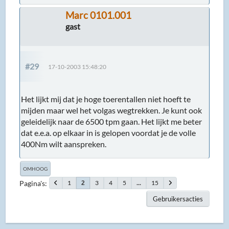
Marc 0101.001
gast
#29
17-10-2003 15:48:20
Het lijkt mij dat je hoge toerentallen niet hoeft te
mijden maar wel het volgas wegtrekken. Je kunt ook
geleidelijk naar de 6500 tpm gaan. Het lijkt me beter
dat e.e.a. op elkaar in is gelopen voordat je de volle
400Nm wilt aanspreken.
OMHOOG
Pagina's
1
3
4
5
...
15
2
Gebruikersacties