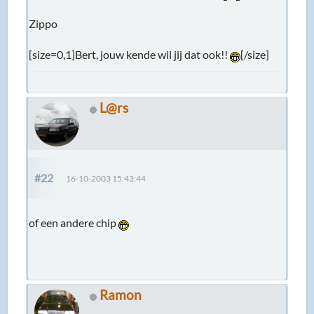
Zippo
[size=0,1]Bert, jouw kende wil jij dat ook!!
[/size]
L@rs
#22
16-10-2003 15:43:44
of een andere chip
Ramon