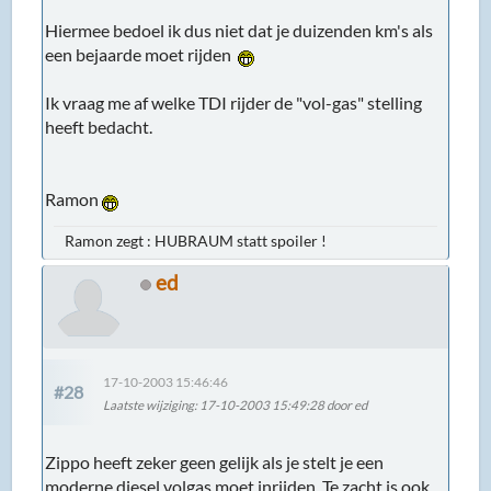
Hiermee bedoel ik dus niet dat je duizenden km's als
een bejaarde moet rijden
Ik vraag me af welke TDI rijder de "vol-gas" stelling
heeft bedacht.
Ramon
Ramon zegt : HUBRAUM statt spoiler !
ed
17-10-2003 15:46:46
#28
Laatste wijziging
: 17-10-2003 15:49:28 door ed
Zippo heeft zeker geen gelijk als je stelt je een
moderne diesel volgas moet inrijden. Te zacht is ook