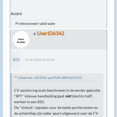
André
Professioneel raddraaier
UserID6342
#31
15-06-2009 14:43:54
Citaat van: -D©©©L- op 03-05-2009 22:37:23
CV aansturing zoals beschreven in de eerder gepostte
"SPY" inbouw handleiding gaat
niet
(slechts half)
werken in een 850.
De "Unlock" signalen voor de beide portiersloten en
de achterklep zijn ieder apart uitgevoerd naar de CV