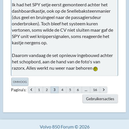
Ik had het SPY setje eerst gemonteerd achter het
dashboardkastje, ook op de Snellebaksteenmanier
(dus geel en bruingeel naar de passagiersdeur
onderbroken). Toch bleef het systeem kuren
vertonen, soms wilde de CV niet sluiten maar gaf de
SPY unit wel knippersignalen, soms reageerde het
kastje nergens op.
Daarom vandaag de set opnieuw ingebouwd achter
het schopbord, aan de hand van de foto's van
razorx. Alles werkt nu weer naar behoren
OMHOOG
Pagina's
1
2
4
5
6
...
16
3
Gebruikersacties
Volvo 850 Forum © 2026