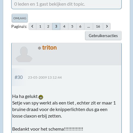
0 leden en 1 gast bekijken dit topic.
OMLAAG
Pagina's
1
2
4
5
6
...
16
3
Gebruikersacties
triton
#30
23-05-2009 13:12:44
Ha ha gelukt
Setje van spy werkt als een tiet , echter zit er maar 1
bruine draad voor de knipperlichten dus ga een
losse claxon erbij zetten.
Bedankt voor het schema!!!!!!!!!!!!!