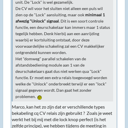
unit. De "Lock" is wel gezamelijk.
De CV wil voor het sluiten niet alleen een puls wil
zien op de "Lock" aansluiting, maar ook
minimaal 1
afwezig "Unlock" signaal
. Dit is een soort controle
functie, een deurschakelaar kan immers maar 1 status
tegelijk hebben. Denk hierbij aan een aanrijding
waarbij er kortsluiting ontstaat, door deze
voorwaardelijke schakeling zal een CV makkelijker
ontgrendeld kunnen worden.
Het "domweg" parallel schakelen van de
afstandsbediening module aan 1 van de
deurschakelaars gaat dus niet werken qua "Lock"
functie. Er moet een extra relais toegevoegd worden
welke de "Unlock" onderbreekt terwijl er een "lock"
signaal gegeven wordt. Dan gaat het zonder
problemen.
Marco, kan het zo zijn dat er verschillende types
bekabeling cq CV relais zijn gebruikt ? Zoals je weet
werkt het bij mij met die lock knop perfect (is het
zelfde principe), we hebben tijdens de meeting in