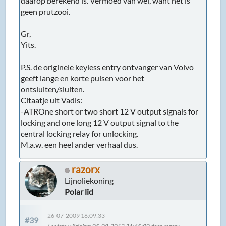
daarop berekend is. Vermoed van wel, want het is
geen prutzooi.
Gr,
Yits.
P.S. de originele keyless entry ontvanger van Volvo
geeft lange en korte pulsen voor het
ontsluiten/sluiten.
Citaatje uit Vadis:
-ATROne short or two short 12 V output signals for
locking and one long 12 V output signal to the
central locking relay for unlocking.
M.a.w. een heel ander verhaal dus.
razorx
Lijnoliekoning
Polar lid
26-07-2009 16:09:33
#39