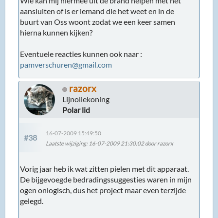
Wie kan mij hiermee uit de brand helpen met het
aansluiten of is er iemand die het weet en in de
buurt van Oss woont zodat we een keer samen
hierna kunnen kijken?
Eventuele reacties kunnen ook naar :
pamverschuren@gmail.com
razorx
Lijnoliekoning
Polar lid
16-07-2009 15:49:50
#38
Laatste wijziging
: 16-07-2009 21:30:02 door razorx
Vorig jaar heb ik wat zitten pielen met dit apparaat.
De bijgevoegde bedradingssuggesties waren in mijn
ogen onlogisch, dus het project maar even terzijde
gelegd.