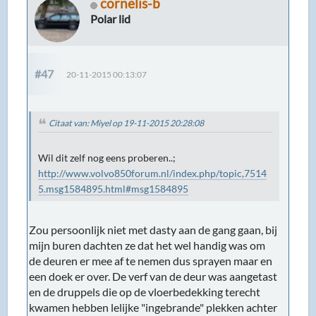
cornelis-b
Polar lid
#47
20-11-2015 00:13:07
Citaat van: Miyel op 19-11-2015 20:28:08
Wil dit zelf nog eens proberen..;
http://www.volvo850forum.nl/index.php/topic,7514
5.msg1584895.html#msg1584895
Zou persoonlijk niet met dasty aan de gang gaan, bij
mijn buren dachten ze dat het wel handig was om
de deuren er mee af te nemen dus sprayen maar en
een doek er over. De verf van de deur was aangetast
en de druppels die op de vloerbedekking terecht
kwamen hebben lelijke "ingebrande" plekken achter