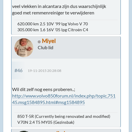
veel vlekken in alcantara zijn dus waarschijnlijk
goed met remmenreiniger te verwijderen
620.000 km 2.5 10V '99 lpg Volvo V 70
305.000 km 1.6 16V '05 lpg Citroën C4
Miyel
Club lid
#46
19-11-2015 20:28:08
Wil dit zelf nog eens proberen..;
http://www.volvo850forum.nl/index.php/topic,751
45.msg1584895.html#msg1584895
850 T-5R (Currently being renovated and modified)
V70N 2.4 T5 MY05 (Gezinsbak)