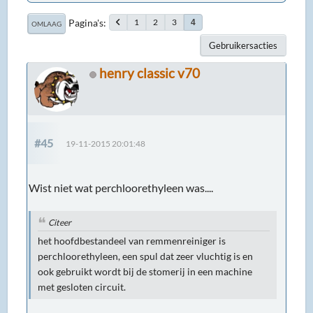
Pagina's
1
2
3
4
OMLAAG
Gebruikersacties
henry classic v70
#45
19-11-2015 20:01:48
Wist niet wat perchloorethyleen was....
Citeer
het hoofdbestandeel van remmenreiniger is
perchloorethyleen, een spul dat zeer vluchtig is en
ook gebruikt wordt bij de stomerij in een machine
met gesloten circuit.