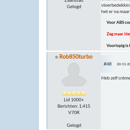
vloerbedekking
Gelogd
het er na maa
Voor ABS cont
Zeg maar Hen
Voorlopig is
Rob850turbo
#48
20-11-2
Heb zelf crèm
Lid 1000+
Berichten: 1.415
V70R
Gelogd