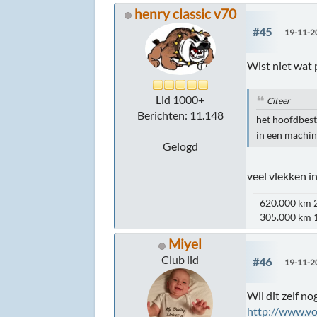
henry classic v70
#45
19-11-2
Wist niet wat 
Lid 1000+
Citeer
Berichten: 11.148
het hoofdbest
in een machin
Gelogd
veel vlekken i
620.000 km 2
305.000 km 1
Miyel
Club lid
#46
19-11-2
Wil dit zelf no
http://www.v