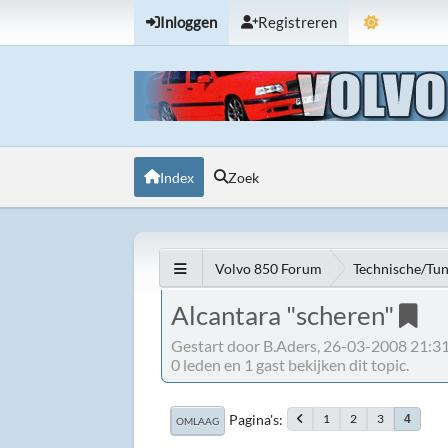
Inloggen
Registreren
Index
Zoek
Volvo 850 Forum
Technische/Tu
Alcantara "scheren"
Gestart door B.Aders, 26-03-2008 21:3
0 leden en 1 gast bekijken dit topic.
Pagina's
1
2
3
4
OMLAAG