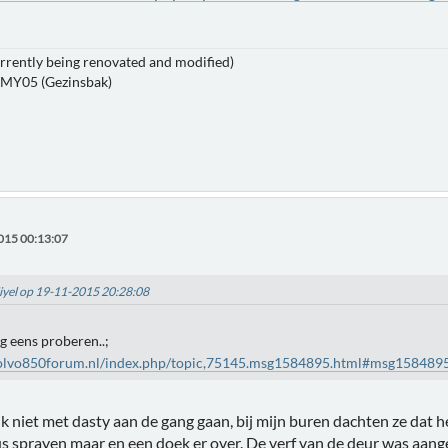
rrently being renovated and modified)
 MY05 (Gezinsbak)
015 00:13:07
Miyel op 19-11-2015 20:28:08
og eens proberen..;
olvo850forum.nl/index.php/topic,75145.msg1584895.html#msg158489
k niet met dasty aan de gang gaan, bij mijn buren dachten ze dat
s sprayen maar en een doek er over. De verf van de deur was aang