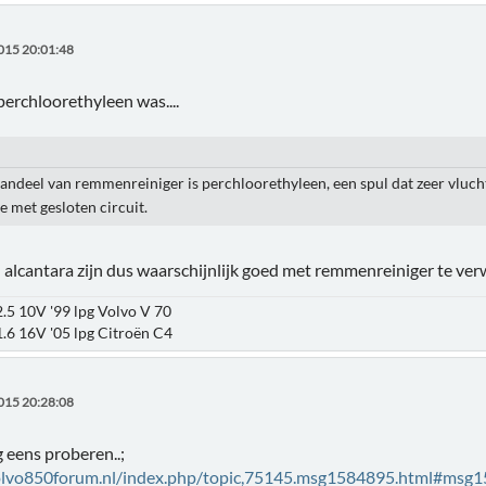
015 20:01:48
perchloorethyleen was....
andeel van remmenreiniger is perchloorethyleen, een spul dat zeer vluchti
e met gesloten circuit.
n alcantara zijn dus waarschijnlijk goed met remmenreiniger te ver
.5 10V '99 lpg Volvo V 70
.6 16V '05 lpg Citroën C4
015 20:28:08
g eens proberen..;
olvo850forum.nl/index.php/topic,75145.msg1584895.html#msg