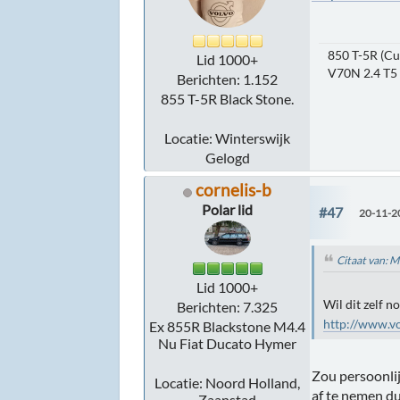
850 T-5R (Cu
Lid 1000+
V70N 2.4 T5
Berichten: 1.152
855 T-5R Black Stone.
Locatie: Winterswijk
Gelogd
cornelis-b
Polar lid
#47
20-11-2
Citaat van: 
Lid 1000+
Wil dit zelf n
Berichten: 7.325
http://www.v
Ex 855R Blackstone M4.4
Nu Fiat Ducato Hymer
Zou persoonlij
Locatie: Noord Holland,
af te nemen du
Zaanstad