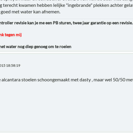
 terecht kwamen hebben lelijke "ingebrande" plekken achter gela
r goed met water kan afnemen.
roller revisie kan je me een PB sturen, twee jaar garantie op een revisie.
k tegen mij
 het water nog diep genoeg om te roeien
015 18:58:19
e alcantara stoelen schoongemaakt met dasty , maar wel 50/50 me