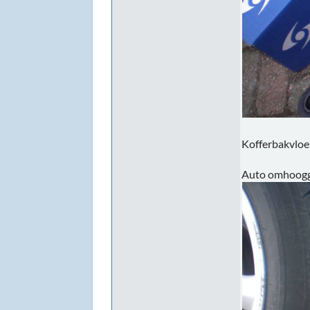
Kofferbakvloe
Auto omhooggek