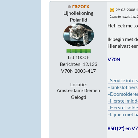
razorx
29-03-2008 1
Lijnoliekoning
Laatste wijziging
:
Polar lid
Het leek me to
Ik begin met 
Hier alvast ee
Lid 1000+
V70N
Berichten: 12.133
V70N 2003-417
-Service inter
Locatie:
-Tankslot hers
Amsterdam/Diemen
-Doorsolderen
Gelogd
-Herstel midde
-Herstel sold
-Lijmen met b
850 (2*) en V