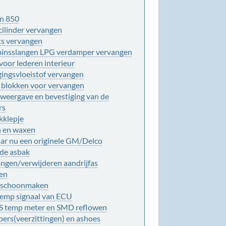
en 850
cilinder vervangen
ts vervangen
minsslangen LPG verdamper vervangen
oor lederen interieur
gingsvloeistof vervangen
 blokken voor vervangen
sweergave en bevestiging van de
rs
nkklepje
en en waxen
r nu een originele GM/Delco
de asbak
ngen/verwijderen aandrijfas
gen
r schoonmaken
emp signaal van ECU
S temp meter en SMD reflowen
bers(veerzittingen) en ashoes