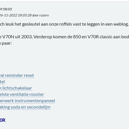
9:58:03
 26-11-2022 18:05:28 door razorx
ch leuk het gesleutel aan onze roffels vast te leggen in een weblog.
de V70N uit 2003, Verderop komen de 850 en V70R classic aan bo
n paar:
val reminder reset
tel
 lichtschakelaar
lste ventilatie rooster
eerwerk instrumentenpaneel
aking soda en secondelijm
70R