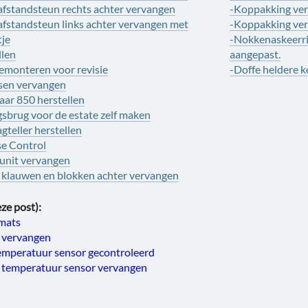
 afstandsteun rechts achter vervangen
-Koppakking ver
 afstandsteun links achter vervangen met
-Koppakking ver
tje
-Nokkenaskeerri
llen
aangepast.
emonteren voor revisie
-Doffe heldere 
sen vervangen
ar 850 herstellen
gsbrug voor de estate zelf maken
teller herstellen
se Control
unit vervangen
 klauwen en blokken achter vervangen
ze post):
mats
 vervangen
temperatuur sensor gecontroleerd
f temperatuur sensor vervangen