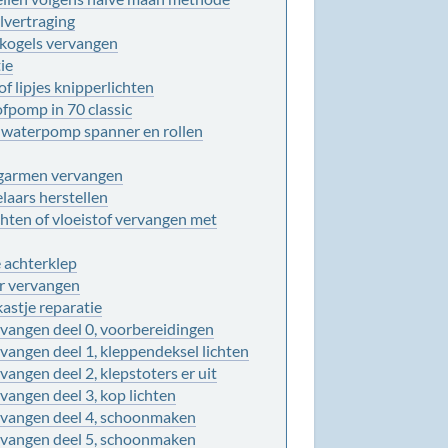
lvertraging
rkogels vervangen
tie
of lipjes knipperlichten
fpomp in 70 classic
m waterpomp spanner en rollen
aagarmen vervangen
laars herstellen
ten of vloeistof vervangen met
 achterklep
er vervangen
astje reparatie
vangen deel 0, voorbereidingen
vangen deel 1, kleppendeksel lichten
angen deel 2, klepstoters er uit
angen deel 3, kop lichten
vangen deel 4, schoonmaken
vangen deel 5, schoonmaken