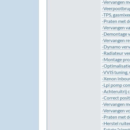
-Vervangen mo
-Veerpootbrug
-TPS, gasmixe
-Praten met 
-Vervangen v
-Demontage v
-Vervangen re
-Dynamo ver
-Radiateur v
-Montage prog
-Optimalisati
-VVIS tuning,
-Xenon inbo
-Lpi pomp co
-Achteruitrij
-Correct posi
-Vervangen m
-Vervangen v
-Praten met 
-Herstel ruite
-Estate "sierst