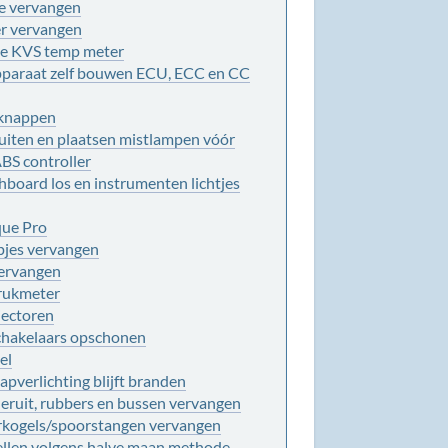
ie vervangen
r vervangen
le KVS temp meter
pparaat zelf bouwen ECU, ECC en CC
knappen
iten en plaatsen mistlampen vóór
BS controller
hboard los en instrumenten lichtjes
que Pro
jpjes vervangen
vervangen
rukmeter
njectoren
schakelaars opschonen
el
apverlichting blijft branden
deruit, rubbers en bussen vervangen
rkogels/spoorstangen vervangen
ellen volgens halve maan methode