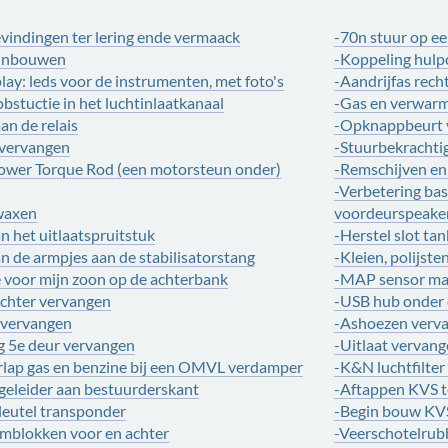
vindingen ter lering ende vermaack
-70n stuur op e
 inbouwen
-Koppeling hulp
play: leds voor de instrumenten, met foto's
-Aandrijfas rech
bstuctie in het luchtinlaatkanaal
-Gas en verwar
n de relais
-Opknappbeurt v
vervangen
-Stuurbekrachti
ower Torque Rod (een motorsteun onder)
-Remschijven en
-Verbetering ba
 waxen
voordeurspeake
n het uitlaatspruitstuk
-Herstel slot ta
n de armpjes aan de stabilisatorstang
-Kleien, polijst
e voor mijn zoon op de achterbank
-MAP sensor maa
chter vervangen
-USB hub onder 
r vervangen
-Ashoezen verva
g 5e deur vervangen
-Uitlaat vervan
erlap gas en benzine bij een OMVL verdamper
-K&N luchtfilte
geleider aan bestuurderskant
-Aftappen KVS t
leutel transponder
-Begin bouw KV
mblokken voor en achter
-Veerschotelrub