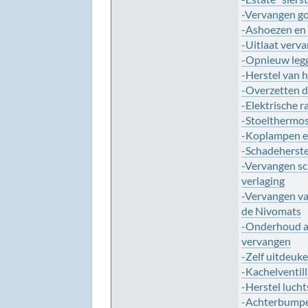
-Vervangen g
-Ashoezen en 
-Uitlaat verva
-Opnieuw leg
-Herstel van h
-Overzetten 
-Elektrische r
-Stoelthermo
-Koplampen en
-Schadeherstel
-Vervangen sc
verlaging
-Vervangen va
de Nivomats
-Onderhoud aa
vervangen
-Zelf uitdeuk
-Kachelventill
-Herstel luch
-Achterbumper