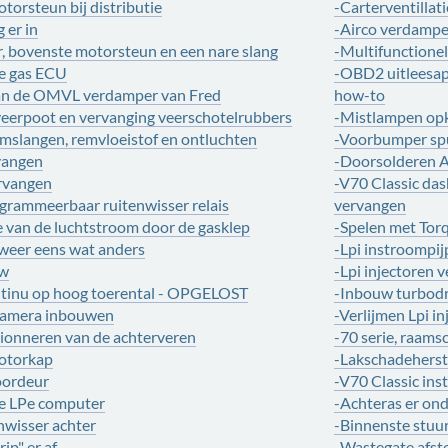
torsteun bij distributie
-Carterventillat
 er in
-Airco verdampe
r, bovenste motorsteun en een nare slang
-Multifunctione
de gas ECU
-OBD2 uitleesa
an de OMVL verdamper van Fred
how-to
eerpoot en vervanging veerschotelrubbers
-Mistlampen op
mslangen, remvloeistof en ontluchten
-Voorbumper spu
vangen
-Doorsolderen A
ervangen
-V70 Classic das
rammeerbaar ruitenwisser relais
vervangen
e van de luchtstroom door de gasklep
-Spelen met Tor
 weer eens wat anders
-Lpi instroompi
uw
-Lpi injectoren 
ntinu op hoog toerental - OPGELOST
-Inbouw turbod
 camera inbouwen
-Verlijmen Lpi i
tionneren van de achterveren
-70 serie, raam
otorkap
-Lakschadeherst
oordeur
-V70 Classic inst
de LPe computer
-Achteras er on
nwisser achter
-Binnenste stuu
rip" er af
-Wastegate afst