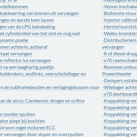
ordelklemmen
-Xenon inschake
bakkeerring van binnen uit vervangen
-Buitenste stuu
ngen en eerste keer lassen
-Injector calibra
gen van de LPG bekabeling
-Herstel kunstst
et cylinderdeel van het slot en nog wat
-Walbo brandsto
dynamo poelie
-Distributierie
amen achterin, achteraf
vervangen
staat vervangen
-R of diesel dr
 reflector lui vervangen
-x70 raamschake
 na een laaghartig paaltje
-Remmen ontluch
hokbrekers, endlinks, veerschotellager en
Powerbleeder
-Dempers estate
n de subframebouten en verlagingsbussen voor
-Wiellager acht
-x70 dashboardk
n de airco: Condensor, droger en orifice
-Koppakking ver
-Koppakking ver
en zonder spuiten
-Koppakking verv
ator piept bij bochten
-Koppakking verv
tstroom regel motoren ECC
-Koppakking ver
 vervangen door sloper en overspuiten
-Koppakking ver