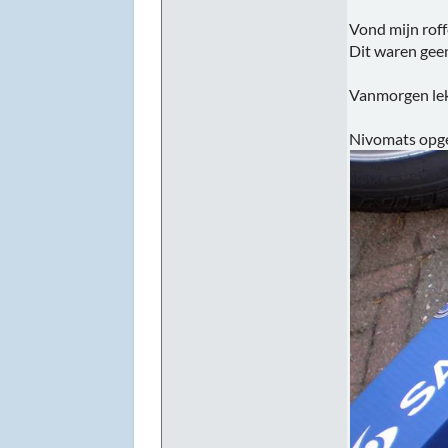
Vond mijn roff
Dit waren gee
Vanmorgen lekk
Nivomats opgeh