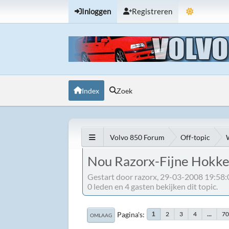
Inloggen
Registreren
Index
Zoek
Volvo 850 Forum
Off-topic
Nou Razorx-Fijne Hokke
Gestart door razorx, 29-03-2008 19:58:
0 leden en 4 gasten bekijken dit topic.
Pagina's
2
3
4
...
7
1
OMLAAG