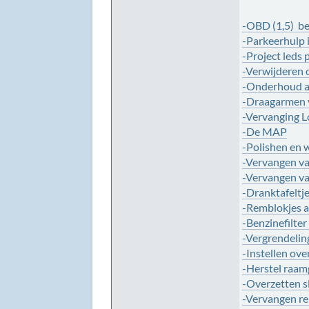
-OBD (1,5) be
-Parkeerhulp
-Project leds 
-Verwijderen o
-Onderhoud aa
-Draagarmen 
-Vervanging L
-De MAP
-Polishen en
-Vervangen va
-Vervangen va
-Dranktafeltj
-Remblokjes a
-Benzinefilte
-Vergrendelin
-Instellen ov
-Herstel raam
-Overzetten s
-Vervangen re