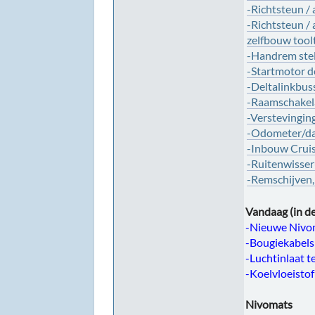
-Richtsteun /
-Richtsteun /
zelfbouw tool
-Handrem ste
-Startmotor d
-Deltalinkbus
-Raamschakela
-Verstevingin
-Odometer/dag
-Inbouw Crui
-Ruitenwisser
-Remschijven,
Vandaag (in de
-Nieuwe Nivo
-Bougiekabels
-Luchtinlaat 
-Koelvloeisto
Nivomats